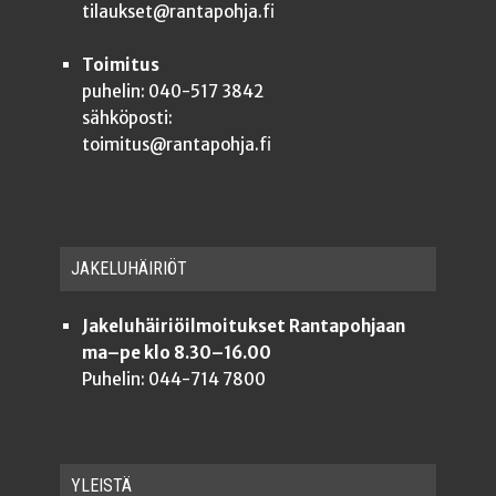
tilaukset@rantapohja.fi
Toimitus
puhelin: 040-517 3842
sähköposti:
toimitus@rantapohja.fi
JAKE­LU­HÄI­RIÖT
Jakeluhäiriöilmoitukset Rantapohjaan
ma–pe klo 8.30–16.00
Puhelin: 044-714 7800
YLEISTÄ