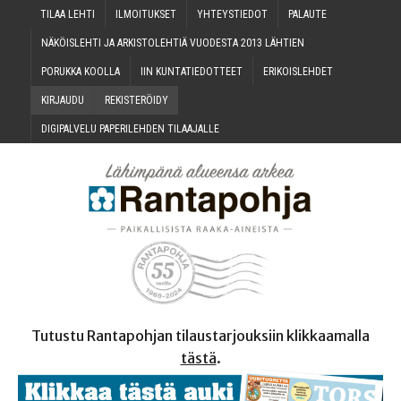
TILAA LEH­TI
ILMOI­TUK­SET
YHTEYS­TIE­DOT
PALAU­TE
NÄKÖIS­LEH­TI JA ARKIS­TO­LEH­TIÄ VUO­DES­TA 2013 LÄHTIEN
PORUK­KA KOOLLA
IIN KUN­TA­TIE­DOT­TEET
ERI­KOIS­LEH­DET
KIR­JAU­DU
REKIS­TE­RÖI­DY
DIGI­PAL­VE­LU PAPE­RI­LEH­DEN TILAAJALLE
Tutustu Rantapohjan tilaustarjouksiin klikkaamalla
tästä
.