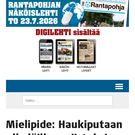
Mie­li­pi­de: Hau­ki­pu­taan