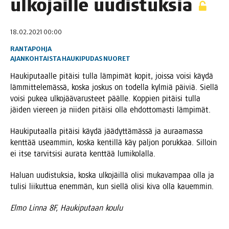
ulko­jäil­le uudistuksia
18.02.2021 00:00
RANTAPOHJA
AJANKOHTAISTA
HAUKIPUDAS
NUORET
Hau­ki­pu­taal­le pitäi­si tul­la läm­pi­mät kopit, jois­sa voi­si käy­dä
läm­mit­te­le­mäs­sä, kos­ka jos­kus on todel­la kyl­miä päi­viä. Siel­lä
voi­si pukea ulko­jää­va­rus­teet pääl­le. Kop­pien pitäi­si tul­la
jäi­den vie­reen ja nii­den pitäi­si olla ehdot­to­mas­ti lämpimät.
Hau­ki­pu­taal­la pitäi­si käy­dä jää­dyt­tä­mäs­sä ja auraa­mas­sa
kent­tää useam­min, kos­ka ken­til­lä käy pal­jon poruk­kaa. Sil­loin
ei itse tar­vit­si­si aura­ta kent­tää lumikolalla.
Haluan uudis­tuk­sia, kos­ka ulko­jäil­lä oli­si muka­vam­paa olla ja
tuli­si lii­kut­tua enem­män, kun siel­lä oli­si kiva olla kauemmin.
Elmo Lin­na 8F, Hau­ki­pu­taan koulu