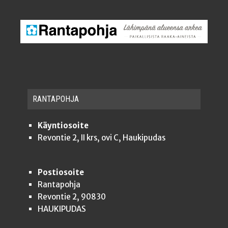
RAN­TA­POH­JA
Käyntiosoite
Revontie 2, II krs, ovi C, Haukipudas
Postiosoite
Rantapohja
Revontie 2, 90830
HAUKIPUDAS