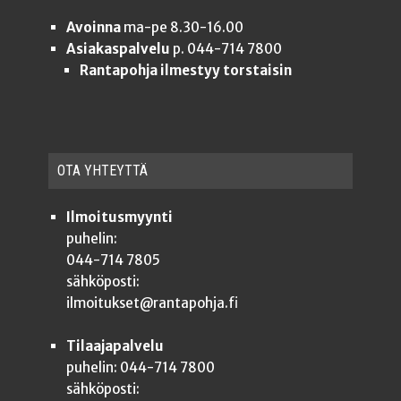
Avoinna
ma-pe 8.30-16.00
Asiakaspalvelu
p. 044-714 7800
Rantapohja ilmestyy torstaisin
OTA YHTEYT­TÄ
Ilmoitusmyynti
puhelin:
044-714 7805
sähköposti:
ilmoitukset@rantapohja.fi
Tilaajapalvelu
puhelin: 044-714 7800
sähköposti: