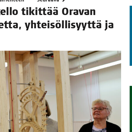
l­lo tikit­tää Ora­van
TAEN
et­ta, yhtei­söl­li­syyt­tä ja