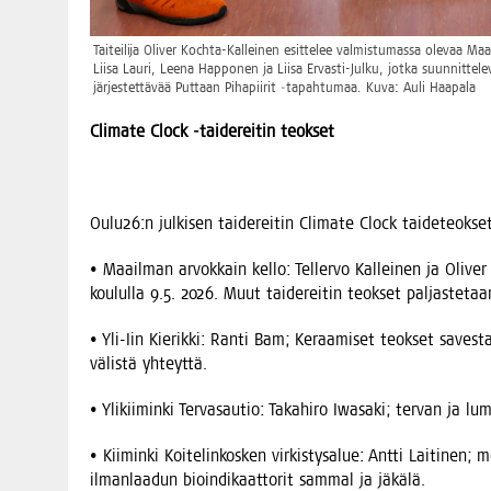
Tai­tei­li­ja Oli­ver Koch­ta-Kal­lei­nen esit­te­lee val­mis­tu­mas­sa ole­vaa Ma
Lii­sa Lau­ri, Lee­na Hap­po­nen ja Lii­sa Ervas­ti-Jul­ku, jot­ka suun­nit­te­
jär­jes­tet­tä­vää Put­taan Piha­pii­rit ‑tapah­tu­maa. Kuva: Auli Haapala
Cli­ma­te Clock ‑tai­de­rei­tin teokset
Oulu26:n jul­ki­sen tai­de­rei­tin Cli­ma­te Clock taideteokse
• Maa­il­man arvok­kain kel­lo: Tel­ler­vo Kal­lei­nen ja Oli­ve
kou­lul­la 9.5. 2026. Muut tai­de­rei­tin teok­set pal­jas­te­t
• Yli-Iin Kie­rik­ki: Ran­ti Bam; Keraa­mi­set teok­set saves­ta
välis­tä yhteyttä.
• Yli­kii­min­ki Ter­va­sau­tio: Taka­hi­ro Iwa­sa­ki; ter­van ja 
• Kii­min­ki Koi­te­lin­kos­ken vir­kis­ty­sa­lue: Ant­ti Lai­ti­nen
ilman­laa­dun bioin­di­kaat­to­rit sam­mal ja jäkälä.