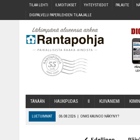
TILAA LEH­TI
ILMOI­TUK­SET
YHTEYS­TIE­DOT
PALAU­TE
NÄ
DIGI­PAL­VE­LU PAPE­RI­LEH­DEN TILAAJALLE
TÄNÄÄN
HAU­KI­PU­DAS
II
KUI­VA­NIE­MI
KII­MIN
LUETUIMMAT
06.08.2026
|
ONKS KAU­NOO NÄKYNY?
06.08.2026
|
MAKA­RO­NI­LAA­TI­KOL­LA ARKEEN
06.08.2026
|
OPIN­TOI­HIN KAN­SA­LAIS­OPIS­TOS­SA VOI SAA­DA AVUSTU
Edellinen
Päiv