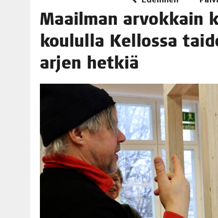
06.08.2026
|
TOI­VEI­DEN KOTI IISTÄ!
Maa­il­man arvok­kain ke
06.08.2026
|
KII­MIN­KI­PÄI­VÄT JÄR­JES­TE­TÄÄN PERIN­TEI­TÄ KUNNIOIT
kou­lul­la Kel­los­sa tai­d
arjen hetkiä