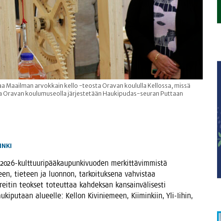
evaa Maailman arvokkain kello -teosta Oravan koululla Kellossa, missä
 ja Oravan koulumuseolla järjestetään Haukipudas-seuran Puttaan
INKI
u2026-kult­tuu­ri­pää­kau­pun­ki­vuo­den mer­kit­tä­vim­mis­tä
teen, tie­teen ja luon­non, tar­koi­tuk­se­na vah­vis­taa
­rei­tin teok­set toteut­taa kah­dek­san kan­sain­vä­li­ses­ti
u­ki­pu­taan alu­eel­le: Kel­lon Kivi­nie­meen, Kii­min­kiin, Yli-Iihin,