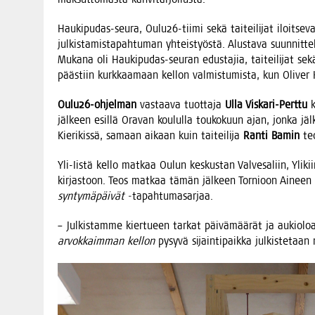
Hau­ki­pu­das-seu­ra, Oulu26-tii­mi sekä tai­tei­li­jat iloit­s
jul­kis­ta­mis­ta­pah­tu­man yhteis­työs­tä. Alus­ta­va suun­nit­t
Muka­na oli Hau­ki­pu­das-seu­ran edus­ta­jia, tai­tei­li­jat sek
pääs­tiin kurk­kaa­maan kel­lon val­mis­tu­mis­ta, kun Oli­ver 
Oulu26-ohjel­man
vas­taa­va tuot­ta­ja
Ulla Vis­ka­ri-Pert­tu
k
jäl­keen esil­lä Ora­van kou­lul­la tou­ko­kuun ajan, jon­ka jäl
Kie­ri­kis­sä, samaan aikaan kuin tai­tei­li­ja
Ran­ti Bamin
teo
Yli-Iis­tä kel­lo mat­kaa Oulun kes­kus­tan Val­ve­sa­liin, Yli­ki
kir­jas­toon. Teos mat­kaa tämän jäl­keen Tor­nioon Aine
syn­ty­mä­päi­vät
‑tapah­tu­ma­sar­jaa.
– Jul­kis­tam­me kier­tu­een tar­kat päi­vä­mää­rät ja aukio­loa­
arvok­kaim­man kel­lon
pysy­vä sijain­ti­paik­ka jul­kis­te­t