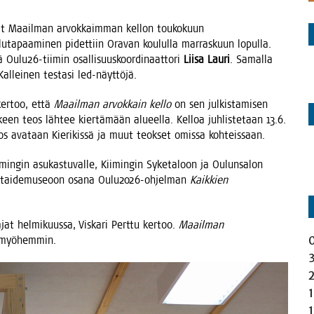
e­vat Maa­il­man arvok­kaim­man kel­lon tou­ko­kuun
e­lu­ta­paa­mi­nen pidet­tiin Ora­van kou­lul­la mar­ras­kuun lopul­la.
ä Oulu26-tii­min osal­li­suus­koor­di­naat­to­ri
Lii­sa Lau­ri
. Samal­la
Kal­lei­nen tes­ta­si led-näyttöjä.
er­too, että
Maa­il­man arvok­kain kel­lo
on sen jul­kis­ta­mi­sen
­keen teos läh­tee kier­tä­mään alu­eel­la. Kel­loa juh­lis­te­taan 13.6.
s ava­taan Kie­ri­kis­sä ja muut teok­set omis­sa kohteissaan.
i­min­gin asu­kas­tu­val­le, Kii­min­gin Syke­ta­loon ja Oulun­sa­lon
en tai­de­museoon osa­na Oulu2026-ohjel­man
Kaik­kien
jat hel­mi­kuus­sa, Vis­ka­ri Pert­tu ker­too.
Maa­il­man
aan myöhemmin.