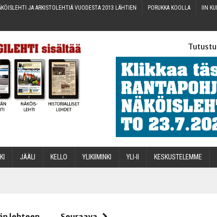
KÖIS­LEH­TI JA ARKIS­TO­LEH­TIÄ VUO­DES­TA 2013 LÄHTIEN
PORUK­KA KOOLLA
IIN KU
Tutustu
­KI
JÄÄ­LI
KEL­LO
YLI­KII­MIN­KI
YLI-II
KES­KUS­TE­LEM­ME
STA
än lehteen
Seuraava