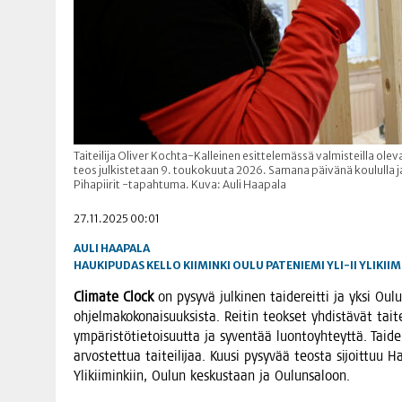
Taiteilija Oliver Kochta-Kalleinen esittelemässä valmisteilla ol
teos julkistetaan 9. toukokuuta 2026. Samana päivänä koululla
Pihapiirit -tapahtuma. Kuva: Auli Haapala
27.11.2025 00:01
AULI HAAPALA
HAUKIPUDAS
KELLO
KIIMINKI
OULU
PATENIEMI
YLI-II
YLIKIIM
Cli­ma­te Clock
on pysy­vä jul­ki­nen tai­de­reit­ti ja yksi Oul
ohjel­ma­ko­ko­nai­suuk­sis­ta. Rei­tin teok­set yhdis­tä­vät tai­
ympä­ris­tö­tie­toi­suut­ta ja syven­tää luon­to­yh­teyt­tä. Tai­de
arvos­tet­tua tai­tei­li­jaa. Kuusi pysy­vää teos­ta sijoit­tuu Ha
Yli­kii­min­kiin, Oulun kes­kus­taan ja Oulunsaloon.