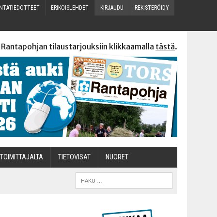
N­TA­TIE­DOT­TEET
ERI­KOIS­LEH­DET
KIR­JAU­DU
REKIS­TE­RÖI­DY
 Rantapohjan tilaustarjouksiin klikkaamalla
tästä
.
TOI­MIT­TA­JAL­TA
TIETOVISAT
NUO­RET