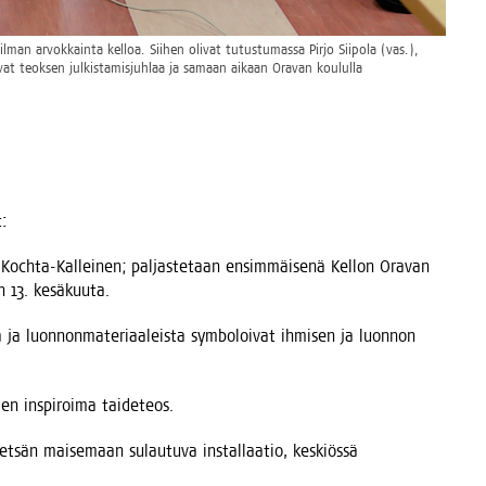
a­il­man arvok­kain­ta kel­loa. Sii­hen oli­vat tutus­tu­mas­sa Pir­jo Sii­po­la (vas.),
le­vat teok­sen jul­kis­ta­mis­juh­laa ja samaan aikaan Ora­van kou­lul­la
t:
r Koch­ta-Kal­lei­nen; pal­jas­te­taan ensim­mäi­se­nä Kel­lon Ora­van
aan 13. kesäkuuta.
 ja luon­non­ma­te­ri­aa­leis­ta sym­bo­loi­vat ihmi­sen ja luon­non
lumen ins­pi­roi­ma taideteos.
; met­sän mai­se­maan sulau­tu­va ins­tal­laa­tio, kes­kiös­sä