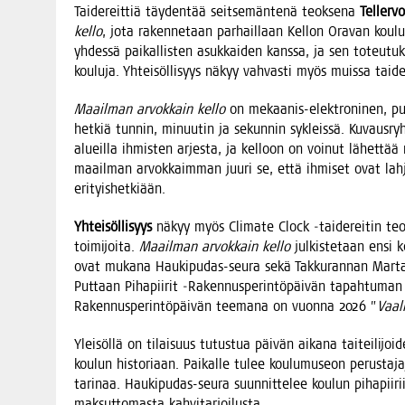
Tai­de­reit­tiä täy­den­tää seit­se­män­te­nä teok­se­na
Tel­ler­v
kel­lo
, jota raken­ne­taan par­hail­laan Kel­lon Ora­van kou­lul­l
yhdes­sä pai­kal­lis­ten asuk­kai­den kans­sa, ja sen toteu­tu
kou­lu­ja. Yhtei­söl­li­syys näkyy vah­vas­ti myös muis­sa tai­de
Maa­il­man arvok­kain kel­lo
on mekaa­nis-elekt­ro­ni­nen, puu­
het­kiä tun­nin, minuu­tin ja sekun­nin sykleis­sä. Kuvaus­ryh­mä
alueil­la ihmis­ten arjes­ta, ja kel­loon on voi­nut lähet­tää
maa­il­man arvok­kaim­man juu­ri se, että ihmi­set ovat lah­joi
erityishetkiään.
Yhtei­söl­li­syys
näkyy myös Cli­ma­te Clock ‑tai­de­rei­tin teos­ten 
toi­mi­joi­ta.
Maa­il­man arvok­kain kel­lo
jul­kis­te­taan ensi 
ovat muka­na Hau­ki­pu­das-seu­ra sekä Tak­ku­ran­nan Mar­tat
Put­taan Piha­pii­rit ‑Raken­nus­pe­rin­tö­päi­vän tapah­tu­man
Raken­nus­pe­rin­tö­päi­vän tee­ma­na on vuon­na 2026 ”
Vaa­l
Ylei­söl­lä on tilai­suus tutus­tua päi­vän aika­na tai­tei­li­j
kou­lun his­to­ri­aan. Pai­kal­le tulee kou­lu­museon perus­ta­ja­
tari­naa. Hau­ki­pu­das-seu­ra suun­nit­te­lee kou­lun piha­pii­r
mak­sut­to­mas­ta kahvitarjoilusta.