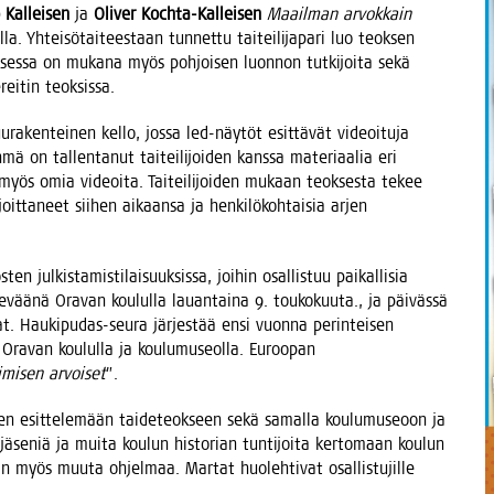
o Kal­lei­sen
ja
Oli­ver Koch­ta-Kal­lei­sen
Maa­il­man arvok­kain
a. Yhtei­sö­tai­tees­taan tun­net­tu tai­tei­li­ja­pa­ri luo teok­sen
k­ses­sa on muka­na myös poh­joi­sen luon­non tut­ki­joi­ta sekä
­rei­tin teoksissa.
ra­ken­tei­nen kel­lo, jos­sa led-näy­töt esit­tä­vät videoi­tu­ja
 on tal­len­ta­nut tai­tei­li­joi­den kans­sa mate­ri­aa­lia eri
 myös omia videoi­ta. Tai­tei­li­joi­den mukaan teok­ses­ta tekee
t­ta­neet sii­hen aikaan­sa ja hen­ki­lö­koh­tai­sia arjen
jul­kis­ta­mis­ti­lai­suuk­sis­sa, joi­hin osal­lis­tuu pai­kal­li­sia
kevää­nä Ora­van kou­lul­la lau­an­tai­na 9. tou­ko­kuu­ta., ja päi­väs­sä
. Hau­ki­pu­das-seu­ra jär­jes­tää ensi vuon­na perin­tei­sen
 Ora­van kou­lul­la ja kou­lu­museol­la. Euroo­pan
i­mi­sen arvoi­set
”.
oi­den esit­te­le­mään tai­de­teok­seen sekä samal­la kou­lu­museoon ja
jä­se­niä ja mui­ta kou­lun his­to­rian tun­ti­joi­ta ker­to­maan kou­lun
iin myös muu­ta ohjel­maa. Mar­tat huo­leh­ti­vat osal­lis­tu­jil­le