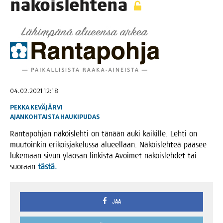
näköislehtenä
04.02.2021 12:18
PEKKA KEVÄJÄRVI
AJANKOHTAISTA
HAUKIPUDAS
Ran­ta­poh­jan näköis­leh­ti on tänään auki kai­kil­le. Leh­ti on
muu­toin­kin eri­kois­ja­ke­lus­sa alu­eel­laan. Näköis­leh­teä pää­see
luke­maan sivun ylä­osan lin­kis­tä Avoi­met näköis­leh­det tai
suo­raan
täs­tä.
JAA