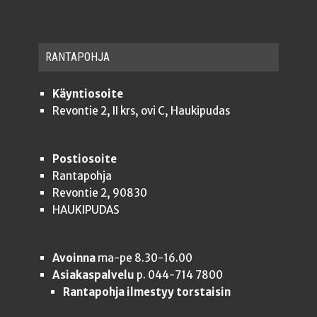
RAN­TA­POH­JA
Käyntiosoite
Revontie 2, II krs, ovi C, Haukipudas
Postiosoite
Rantapohja
Revontie 2, 90830
HAUKIPUDAS
Avoinna
ma-pe 8.30-16.00
Asiakaspalvelu
p. 044-714 7800
Rantapohja ilmestyy torstaisin