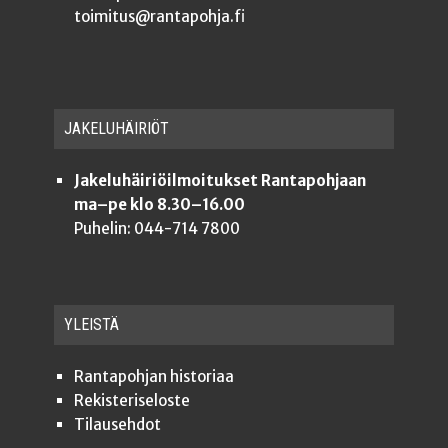
toimitus@rantapohja.fi
JAKE­LU­HÄI­RIÖT
Jakeluhäiriöilmoitukset Rantapohjaan
ma–pe klo 8.30–16.00
Puhelin: 044-714 7800
YLEISTÄ
Ran­ta­poh­jan historiaa
Rekis­te­ri­se­los­te
Tilauseh­dot