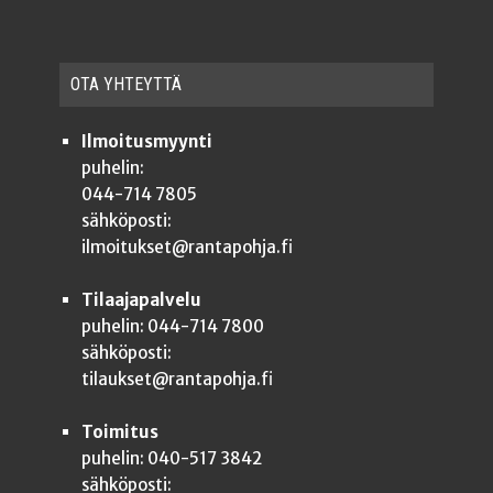
OTA YHTEYT­TÄ
Ilmoitusmyynti
puhelin:
044-714 7805
sähköposti:
ilmoitukset@rantapohja.fi
Tilaajapalvelu
puhelin: 044-714 7800
sähköposti:
tilaukset@rantapohja.fi
Toimitus
puhelin: 040-517 3842
sähköposti: