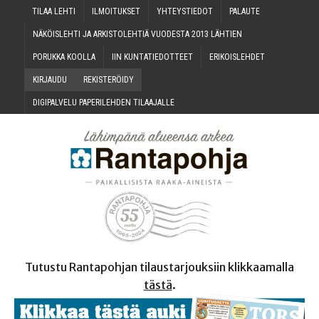
TILAA LEH­TI
ILMOI­TUK­SET
YHTEYS­TIE­DOT
PALAU­TE
NÄKÖIS­LEH­TI JA ARKIS­TO­LEH­TIÄ VUO­DES­TA 2013 LÄHTIEN
PORUK­KA KOOLLA
IIN KUN­TA­TIE­DOT­TEET
ERI­KOIS­LEH­DET
KIR­JAU­DU
REKIS­TE­RÖI­DY
DIGI­PAL­VE­LU PAPE­RI­LEH­DEN TILAAJALLE
Tutustu Rantapohjan tilaustarjouksiin klikkaamalla
tästä
.