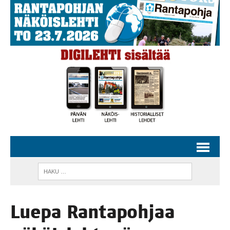
Lue­pa Ran­ta­poh­jaa