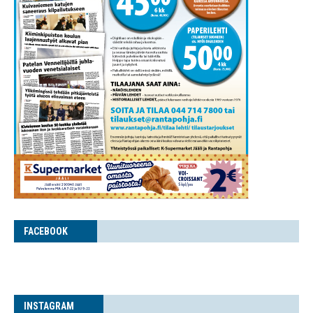
FACE­BOOK
INS­TA­GRAM