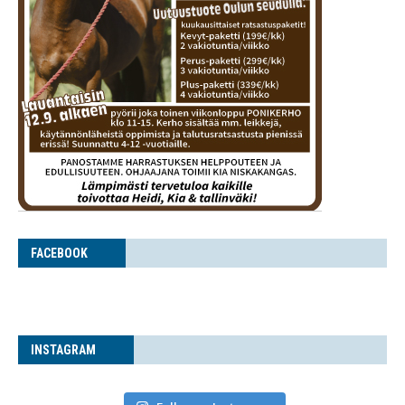
FACE­BOOK
INS­TA­GRAM