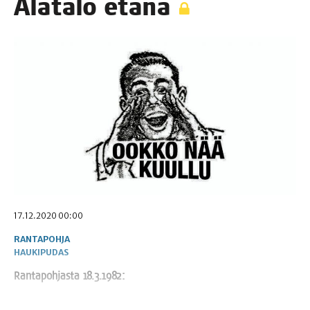
Ala­ta­lo etänä
17.12.2020 00:00
RANTAPOHJA
HAUKIPUDAS
Ran­ta­poh­jas­ta 18.3.1982: