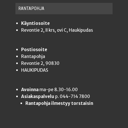
RAN­TA­POH­JA
Käyntiosoite
Revontie 2, II krs, ovi C, Haukipudas
Postiosoite
Rantapohja
Revontie 2, 90830
HAUKIPUDAS
Avoinna
ma-pe 8.30-16.00
Asiakaspalvelu
p. 044-714 7800
Rantapohja ilmestyy torstaisin