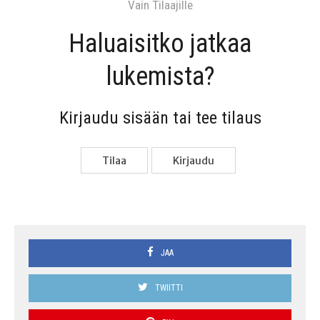
Vain Tilaa­jil­le
Haluai­sit­ko jat­kaa
lukemista?
Kir­jau­du sisään tai tee tilaus
Tilaa
Kir­jau­du
JAA
TWIITTI