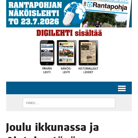
Jou­lu ikku­nas­sa ja