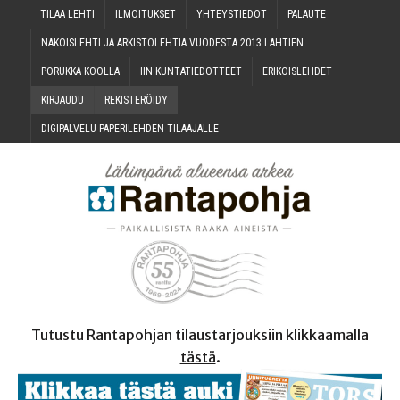
TILAA LEH­TI
ILMOI­TUK­SET
YHTEYS­TIE­DOT
PALAU­TE
NÄKÖIS­LEH­TI JA ARKIS­TO­LEH­TIÄ VUO­DES­TA 2013 LÄHTIEN
PORUK­KA KOOLLA
IIN KUN­TA­TIE­DOT­TEET
ERI­KOIS­LEH­DET
KIR­JAU­DU
REKIS­TE­RÖI­DY
DIGI­PAL­VE­LU PAPE­RI­LEH­DEN TILAAJALLE
Tutustu Rantapohjan tilaustarjouksiin klikkaamalla
tästä
.