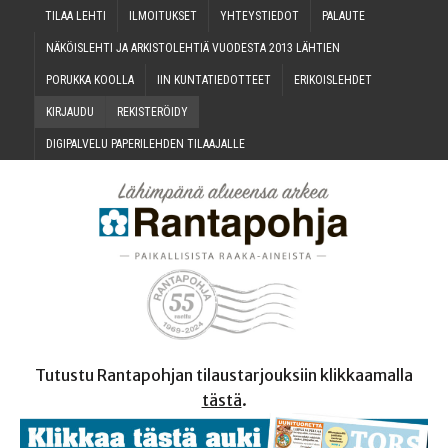
TILAA LEH­TI
ILMOI­TUK­SET
YHTEYS­TIE­DOT
PALAU­TE
NÄKÖIS­LEH­TI JA ARKIS­TO­LEH­TIÄ VUO­DES­TA 2013 LÄHTIEN
PORUK­KA KOOLLA
IIN KUN­TA­TIE­DOT­TEET
ERI­KOIS­LEH­DET
KIR­JAU­DU
REKIS­TE­RÖI­DY
DIGI­PAL­VE­LU PAPE­RI­LEH­DEN TILAAJALLE
Tutustu Rantapohjan tilaustarjouksiin klikkaamalla
tästä
.