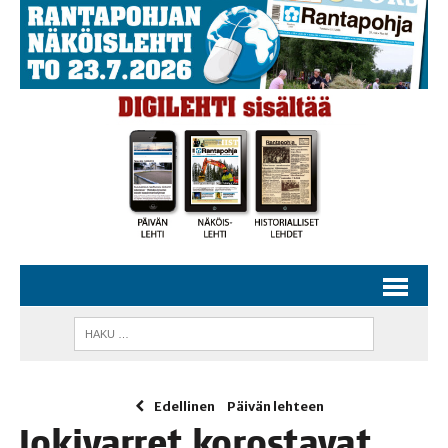
Edellinen
Päivän lehteen
Joki­var­ret koros­ta­vat