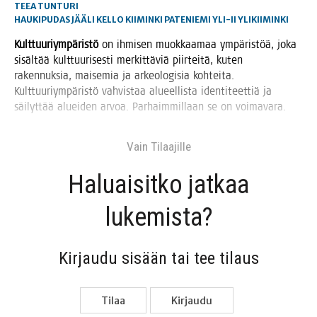
TEEA TUNTURI
HAUKIPUDAS
JÄÄLI
KELLO
KIIMINKI
PATENIEMI
YLI-II
YLIKIIMINKI
Kult­tuu­riym­pä­ris­tö
on ihmi­sen muok­kaa­maa ympä­ris­töä, joka
sisäl­tää kult­tuu­ri­ses­ti mer­kit­tä­viä piir­tei­tä, kuten
raken­nuk­sia, mai­se­mia ja arkeo­lo­gi­sia koh­tei­ta.
Kult­tuu­riym­pä­ris­tö vah­vis­taa alu­eel­lis­ta iden­ti­teet­tiä ja
säi­lyt­tää aluei­den arvoa. Par­haim­mil­laan se on voimavara.
Vain Tilaa­jil­le
Haluai­sit­ko jat­kaa
lukemista?
Kir­jau­du sisään tai tee tilaus
Tilaa
Kir­jau­du