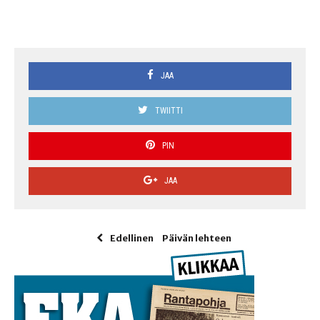
JAA
TWIITTI
PIN
JAA
Edellinen
Päivän lehteen