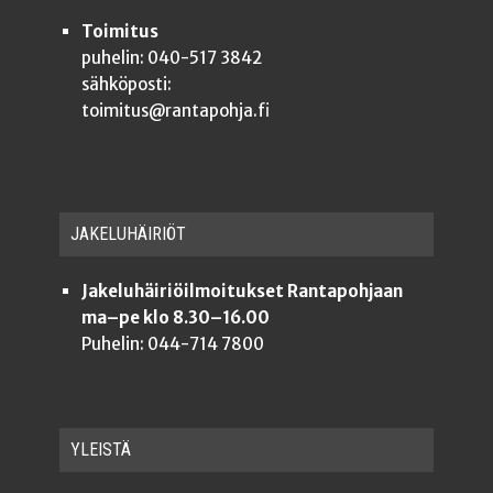
Toimitus
puhelin: 040-517 3842
sähköposti:
toimitus@rantapohja.fi
JAKE­LU­HÄI­RIÖT
Jakeluhäiriöilmoitukset Rantapohjaan
ma–pe klo 8.30–16.00
Puhelin: 044-714 7800
YLEISTÄ