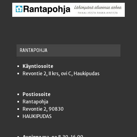
RAN­TA­POH­JA
Käyntiosoite
Revontie 2, II krs, ovi C, Haukipudas
Postiosoite
Rantapohja
Revontie 2, 90830
HAUKIPUDAS