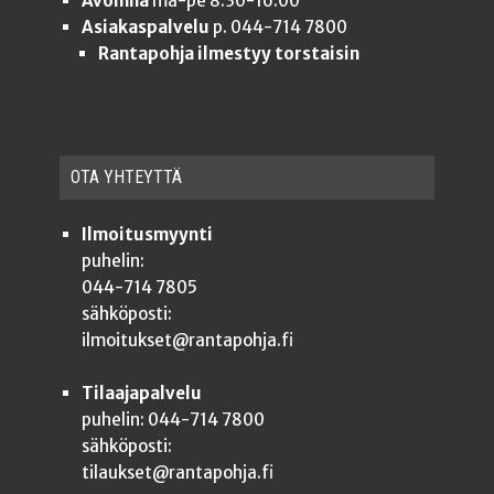
Avoinna
ma-pe 8.30-16.00
Asiakaspalvelu
p. 044-714 7800
Rantapohja ilmestyy torstaisin
OTA YHTEYT­TÄ
Ilmoitusmyynti
puhelin:
044-714 7805
sähköposti:
ilmoitukset@rantapohja.fi
Tilaajapalvelu
puhelin: 044-714 7800
sähköposti:
tilaukset@rantapohja.fi