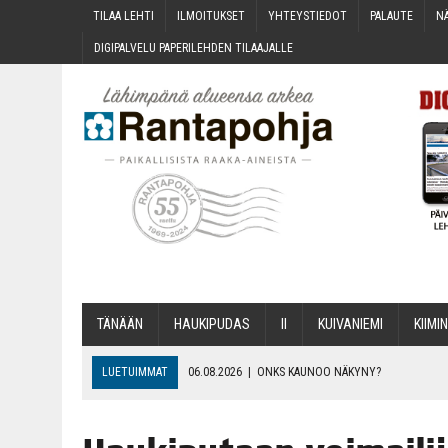
TILAA LEH­TI
ILMOI­TUK­SET
YHTEYS­TIE­DOT
PALAU­TE
NÄ
DIGI­PAL­VE­LU PAPE­RI­LEH­DEN TILAAJALLE
TÄNÄÄN
HAU­KI­PU­DAS
II
KUI­VA­NIE­MI
KII­MIN
LUETUIMMAT
06.08.2026
|
ONKS KAU­NOO NÄKYNY?
06.08.2026
|
MAKA­RO­NI­LAA­TI­KOL­LA ARKEEN
06.08.2026
|
OPIN­TOI­HIN KAN­SA­LAIS­OPIS­TOS­SA VOI SAA­DA AVUSTU