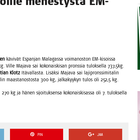
­joil­le menes­tys­tä EM-
TAEN
nen
kävi­vät Espan­jan Mala­gas­sa voi­ma­nos­ton EM-kisois­sa
 Vil­le Maja­va sai koko­nais­ki­san prons­sia tulok­sel­la 737,5kg.
­tian Klotz
Itä­val­las­ta. Lisäk­si Maja­va sai laji­prons­si­mi­ta­lin
ta­lin maas­ta­nos­tos­ta 300 kg, jal­ka­kyy­kyn tulos oli 252,5 kg.
­la 270 kg ja hänen sijoi­tuk­sen­sa koko­nais­ki­sas­sa oli 7. tulok­sel­la
PIN
JAA