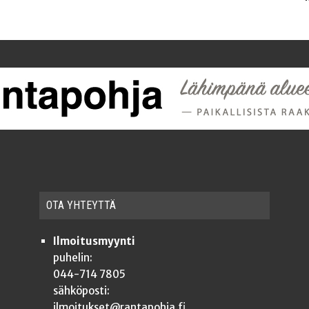
OTA YHTEYT­TÄ
Ilmoitusmyynti
puhelin:
044-714 7805
sähköposti:
ilmoitukset@rantapohja.fi