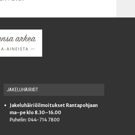
JAKE­LU­HÄI­RIÖT
Jakeluhäiriöilmoitukset Rantapohjaan
ma–pe klo 8.30–16.00
Puhelin: 044-714 7800