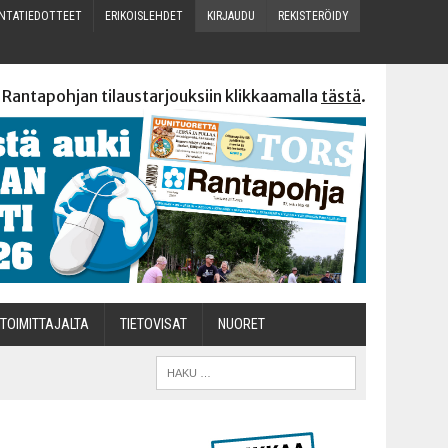
N­TA­TIE­DOT­TEET
ERI­KOIS­LEH­DET
KIR­JAU­DU
REKIS­TE­RÖI­DY
 Rantapohjan tilaustarjouksiin klikkaamalla
tästä
.
TOI­MIT­TA­JAL­TA
TIETOVISAT
NUO­RET