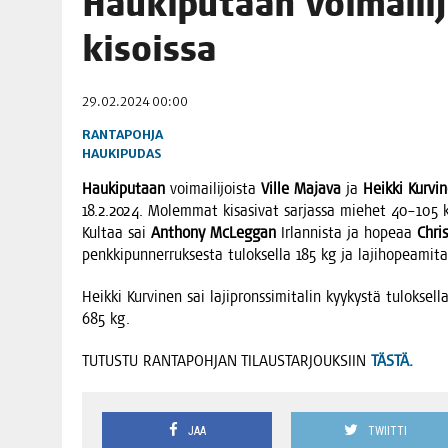
Hau­ki­pu­taan voi­mai­li
06.08.2026
|
TOI­VEI­DEN KOTI IISTÄ!
kisoissa
06.08.2026
|
KII­MIN­KI­PÄI­VÄT JÄR­JES­TE­TÄÄN PERIN­TEI­TÄ KUNNIOIT
29.02.2024 00:00
RANTAPOHJA
HAUKIPUDAS
Hau­ki­pu­taan
voi­mai­li­jois­ta
Vil­le Maja­va
ja
Heik­ki Kur­vi­
18.2.2024. Molem­mat kisa­si­vat sar­jas­sa mie­het 40–105 kg.
Kul­taa sai
Ant­ho­ny McLeg­gan
Irlan­nis­ta ja hope­aa
Chris
penk­ki­pun­ner­ruk­ses­ta tulok­sel­la 185 kg ja laji­ho­pea­mi­
Heik­ki Kur­vi­nen sai laji­prons­si­mi­ta­lin kyy­kys­tä tulok­sel
685 kg.
TUTUSTU RANTAPOHJAN TILAUSTARJOUKSIIN
TÄSTÄ.
JAA
TWIITTI