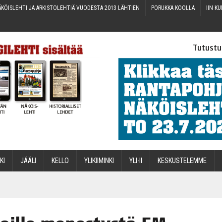
KÖIS­LEH­TI JA ARKIS­TO­LEH­TIÄ VUO­DES­TA 2013 LÄHTIEN
PORUK­KA KOOLLA
IIN KU
Tutustu
­KI
JÄÄ­LI
KEL­LO
YLI­KII­MIN­KI
YLI-II
KES­KUS­TE­LEM­ME
STA