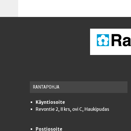
RAN­TA­POH­JA
Käyntiosoite
Revontie 2, II krs, ovi C, Haukipudas
Postiosoite