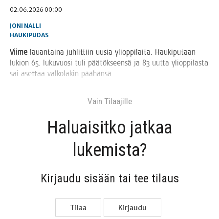
02.06.2026 00:00
JONI NALLI
HAUKIPUDAS
Vii­me
lau­an­tai­na juh­lit­tiin uusia yli­op­pi­lai­ta. Hau­ki­pu­taan
lukion 65. luku­vuo­si tuli pää­tök­seen­sä ja 83 uut­ta yli­op­pi­las­ta
sai aset­taa val­ko­la­kin päähänsä.
Vain Tilaa­jil­le
Haluai­sit­ko jat­kaa
lukemista?
Kir­jau­du sisään tai tee tilaus
Tilaa
Kir­jau­du