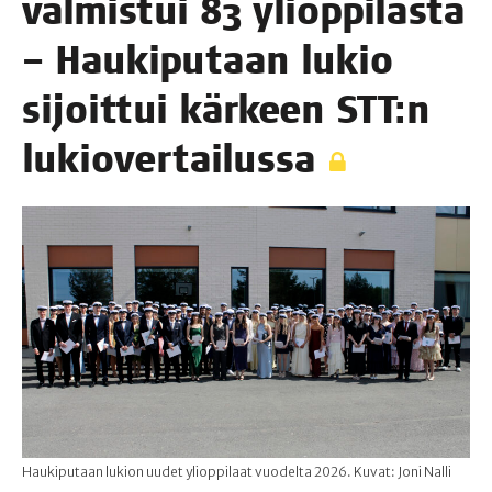
val­mis­tui 83 yli­op­pi­las­ta
– Hau­ki­pu­taan lukio
sijoit­tui kär­keen STT:n
lukiovertailussa
Haukiputaan lukion uudet ylioppilaat vuodelta 2026. Kuvat: Joni Nalli