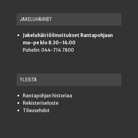
JAKE­LU­HÄI­RIÖT
Jakeluhäiriöilmoitukset Rantapohjaan
ma–pe klo 8.30–16.00
Puhelin: 044-714 7800
YLEISTÄ
Ran­ta­poh­jan historiaa
Rekis­te­ri­se­los­te
Tilauseh­dot