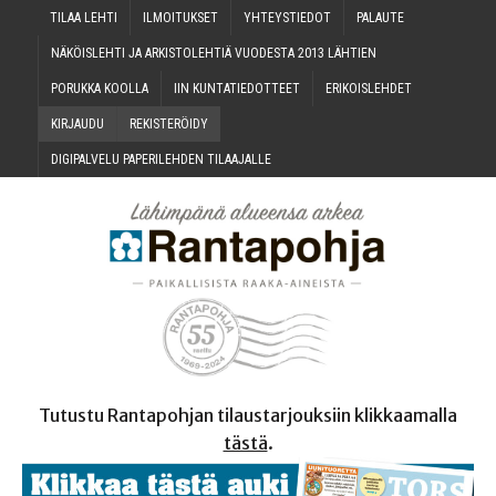
TILAA LEH­TI
ILMOI­TUK­SET
YHTEYS­TIE­DOT
PALAU­TE
NÄKÖIS­LEH­TI JA ARKIS­TO­LEH­TIÄ VUO­DES­TA 2013 LÄHTIEN
PORUK­KA KOOLLA
IIN KUN­TA­TIE­DOT­TEET
ERI­KOIS­LEH­DET
KIR­JAU­DU
REKIS­TE­RÖI­DY
DIGI­PAL­VE­LU PAPE­RI­LEH­DEN TILAAJALLE
Tutustu Rantapohjan tilaustarjouksiin klikkaamalla
tästä
.