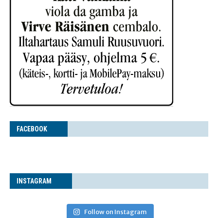
FACE­BOOK
INS­TA­GRAM
Follow on Instagram