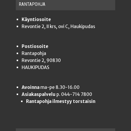
RAN­TA­POH­JA
Käyntiosoite
Revontie 2, II krs, ovi C, Haukipudas
Postiosoite
Rantapohja
Revontie 2, 90830
HAUKIPUDAS
Avoinna
ma-pe 8.30-16.00
Asiakaspalvelu
p. 044-714 7800
Rantapohja ilmestyy torstaisin