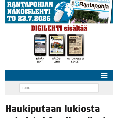
Hau­ki­pu­taan lukios­ta