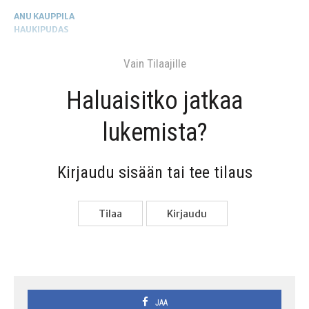
ANU KAUPPILA
HAUKIPUDAS
Vain Tilaa­jil­le
Haluai­sit­ko jat­kaa
lukemista?
Kir­jau­du sisään tai tee tilaus
Tilaa
Kir­jau­du
JAA