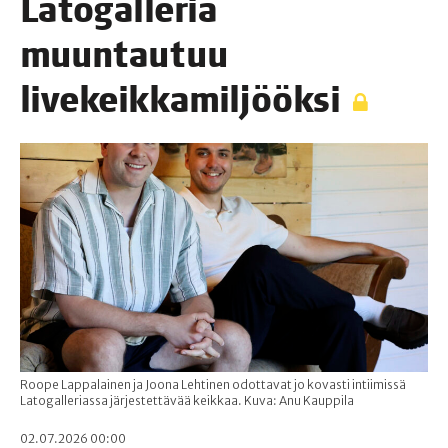
Lato­gal­le­ria
muun­tau­tuu
livekeikkamiljööksi
Roope Lappalainen ja Joona Lehtinen odottavat jo kovasti intiimissä
Latogalleriassa järjestettävää keikkaa. Kuva: Anu Kauppila
02.07.2026 00:00