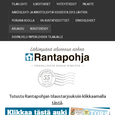
TILAA LEH­TI
ILMOI­TUK­SET
YHTEYS­TIE­DOT
PALAU­TE
NÄKÖIS­LEH­TI JA ARKIS­TO­LEH­TIÄ VUO­DES­TA 2013 LÄHTIEN
PORUK­KA KOOLLA
IIN KUN­TA­TIE­DOT­TEET
ERI­KOIS­LEH­DET
KIR­JAU­DU
REKIS­TE­RÖI­DY
DIGI­PAL­VE­LU PAPE­RI­LEH­DEN TILAAJALLE
Tutustu Rantapohjan tilaustarjouksiin klikkaamalla
tästä
.