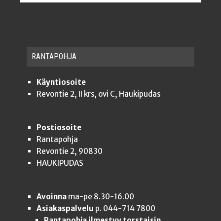
RAN­TA­POH­JA
Käyntiosoite
Revontie 2, II krs, ovi C, Haukipudas
Postiosoite
Rantapohja
Revontie 2, 90830
HAUKIPUDAS
Avoinna
ma-pe 8.30-16.00
Asiakaspalvelu
p. 044-714 7800
Rantapohja ilmestyy torstaisin