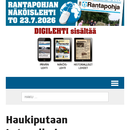
Hau­ki­pu­taan