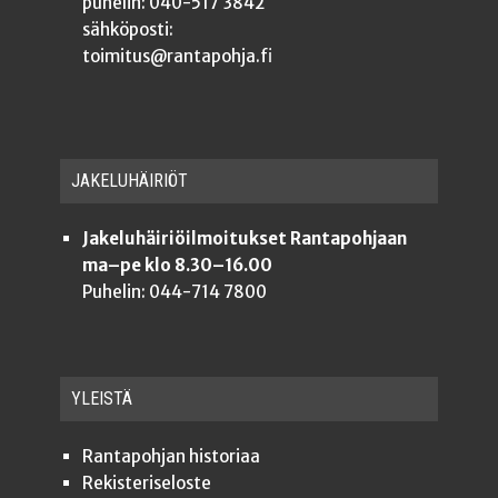
puhelin: 040-517 3842
sähköposti:
toimitus@rantapohja.fi
JAKE­LU­HÄI­RIÖT
Jakeluhäiriöilmoitukset Rantapohjaan
ma–pe klo 8.30–16.00
Puhelin: 044-714 7800
YLEISTÄ
Ran­ta­poh­jan historiaa
Rekis­te­ri­se­los­te