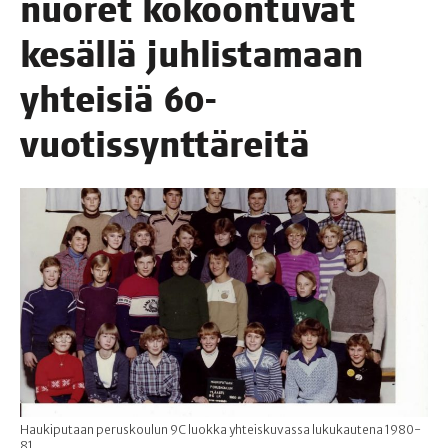
nuo­ret kokoon­tu­vat
kesäl­lä juh­lis­ta­maan
yhtei­siä 60-
vuotissynttäreitä
Haukiputaan peruskoulun 9C luokka yhteiskuvassa lukukautena 1980-
81.