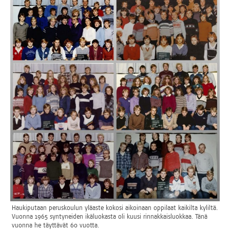
Hau­ki­pu­taan perus­kou­lun ylä­as­te koko­si aikoi­naan oppi­laat kai­kil­ta kylil­tä.
Vuon­na 1965 syn­ty­nei­den ikä­luo­kas­ta oli kuusi rin­nak­kais­luok­kaa. Tänä
vuon­na he täyt­tä­vät 60 vuotta.