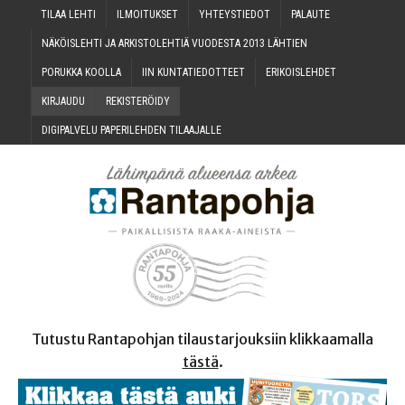
TILAA LEH­TI
ILMOI­TUK­SET
YHTEYS­TIE­DOT
PALAU­TE
NÄKÖIS­LEH­TI JA ARKIS­TO­LEH­TIÄ VUO­DES­TA 2013 LÄHTIEN
PORUK­KA KOOLLA
IIN KUN­TA­TIE­DOT­TEET
ERI­KOIS­LEH­DET
KIR­JAU­DU
REKIS­TE­RÖI­DY
DIGI­PAL­VE­LU PAPE­RI­LEH­DEN TILAAJALLE
Tutustu Rantapohjan tilaustarjouksiin klikkaamalla
tästä
.