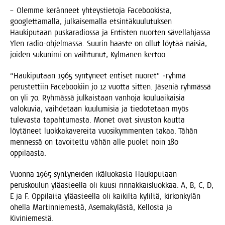
– Olem­me kerän­neet yhteys­tie­to­ja Face­boo­kis­ta,
googlet­ta­mal­la, jul­kai­se­mal­la etsin­tä­kuu­lu­tuk­sen
Hau­ki­pu­taan pus­ka­ra­dios­sa ja Entis­ten nuor­ten sävel­lah­jas­sa
Ylen radio-ohjel­mas­sa. Suu­rin haas­te on ollut löy­tää nai­sia,
joi­den suku­ni­mi on vaih­tu­nut, Kyl­mä­nen kertoo.
“Hau­ki­pu­taan 1965 syn­ty­neet enti­set nuo­ret” ‑ryh­mä
perus­tet­tiin Face­boo­kiin jo 12 vuot­ta sit­ten. Jäse­niä ryh­mäs­sä
on yli 70. Ryh­mäs­sä jul­kais­taan van­ho­ja kou­luai­kai­sia
valo­ku­via, vaih­de­taan kuu­lu­mi­sia ja tie­do­te­taan myös
tule­vas­ta tapah­tu­mas­ta. Monet ovat sivus­ton kaut­ta
löy­tä­neet luok­ka­ka­ve­rei­ta vuo­si­kym­men­ten takaa. Tähän
men­nes­sä on tavoi­tet­tu vähän alle puo­let noin 180
oppilaasta.
Vuon­na 1965 syn­ty­nei­den ikä­luo­kas­ta Hau­ki­pu­taan
perus­kou­lun ylä­as­teel­la oli kuusi rin­nak­kais­luok­kaa. A, B, C, D,
E ja F. Oppi­lai­ta ylä­as­teel­la oli kai­kil­ta kylil­tä, kir­kon­ky­län
ohel­la Mar­tin­nie­mes­tä, Ase­ma­ky­läs­tä, Kel­los­ta ja
Kiviniemestä.