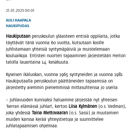
21.01.2025 00:01
AULI HAAPALA
HAUKIPUDAS
Hau­ki­pu­taan
perus­kou­lun ylä­as­teen enti­siä oppi­lai­ta, jot­ka
täyt­tä­vät tänä vuon­na 60 vuot­ta, kut­su­taan kool­le
juh­lis­ta­maan yhtei­siä syn­ty­mä­päi­viä ja muis­te­le­maan
kou­luai­ko­ja. Entis­ten nuor­ten tapaa­mi­nen jär­jes­te­tään Hei­ton
talol­la lau­an­tai­na 14. kesäkuuta.
Kysei­sen ikä­luo­kan, vuon­na 1965 syn­ty­nei­den ja vuon­na 1981
Hau­ki­pu­taal­la perus­kou­lun päät­tä­nei­den tapaa­mi­sia on
jär­jes­tet­ty aiem­min pie­nem­mis­sä mit­ta­suh­teis­sa jo useita.
– Juh­la­vuo­den kun­niak­si haluam­me jär­jes­tää nyt yhtei­sen
‘ker­ran elä­mäs­sä juh­lan’, ker­too
Lii­sa Kyl­mä­nen
(o.s. Ved­man),
joka yhdes­sä
Tai­na Met­to­vaa­ran
(o.s. Sas­si) ja muu­ta­mien
mui­den kans­sa kerää yhteys­tie­to­ja ja suun­nit­te­lee
juh­la­ta­paa­mi­sen ohjelmaa.