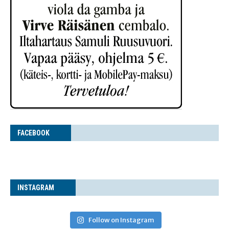
FACE­BOOK
INS­TA­GRAM
Follow on Instagram