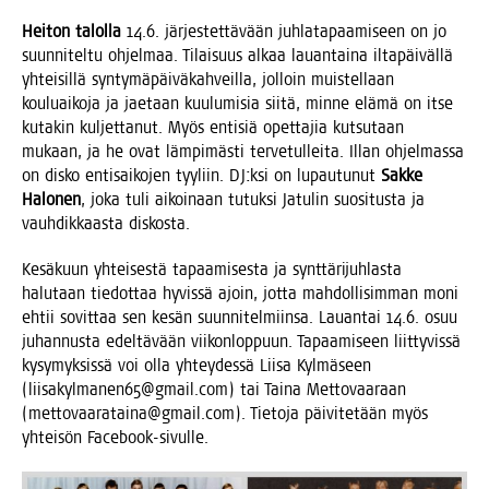
Hei­ton talol­la
14.6. jär­jes­tet­tä­vään juh­la­ta­paa­mi­seen on jo
suun­ni­tel­tu ohjel­maa. Tilai­suus alkaa lau­an­tai­na ilta­päi­väl­lä
yhtei­sil­lä syn­ty­mä­päi­vä­kah­veil­la, jol­loin muis­tel­laan
kou­luai­ko­ja ja jae­taan kuu­lu­mi­sia sii­tä, min­ne elä­mä on itse
kuta­kin kul­jet­ta­nut. Myös enti­siä opet­ta­jia kut­su­taan
mukaan, ja he ovat läm­pi­mäs­ti ter­ve­tul­lei­ta. Illan ohjel­mas­sa
on dis­ko enti­sai­ko­jen tyy­liin. DJ:ksi on lupau­tu­nut
Sak­ke
Halo­nen
, joka tuli aikoi­naan tutuk­si Jatu­lin suo­si­tus­ta ja
vauh­dik­kaas­ta diskosta.
Kesä­kuun yhtei­ses­tä tapaa­mi­ses­ta ja synt­tä­ri­juh­las­ta
halu­taan tie­dot­taa hyvis­sä ajoin, jot­ta mah­dol­li­sim­man moni
ehtii sovit­taa sen kesän suun­ni­tel­miin­sa. Lau­an­tai 14.6. osuu
juhan­nus­ta edel­tä­vään vii­kon­lop­puun. Tapaa­mi­seen liit­ty­vis­sä
kysy­myk­sis­sä voi olla yhtey­des­sä Lii­sa Kyl­mä­seen
(liisakylmanen65@gmail.com) tai Tai­na Met­to­vaa­raan
(mettovaarataina@gmail.com). Tie­to­ja päi­vi­te­tään myös
yhtei­sön Facebook-sivulle.