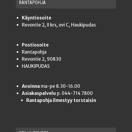
RAN­TA­POH­JA
Käyntiosoite
Revontie 2, II krs, ovi C, Haukipudas
Postiosoite
Rantapohja
Revontie 2, 90830
HAUKIPUDAS
Avoinna
ma-pe 8.30-16.00
Asiakaspalvelu
p. 044-714 7800
Rantapohja ilmestyy torstaisin