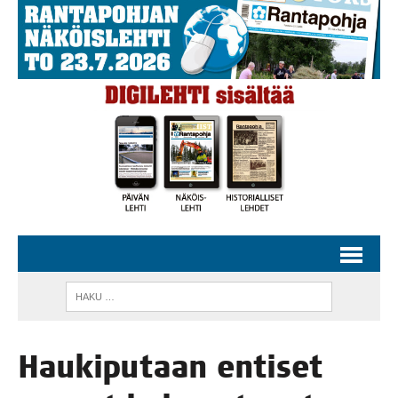
Hau­ki­pu­taan enti­set