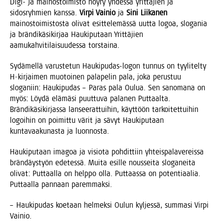
Digi- ja mai­nos­toi­mis­to höy­ry yhdes­sä yrit­tä­jien ja
sidos­ryh­mien kans­sa.
Vir­pi Vai­nio
ja
Sini Lii­ka­nen
mai­nos­toi­mis­tos­ta oli­vat esit­te­le­mäs­sä uut­ta logoa, slo­ga­nia
ja brän­di­kä­si­kir­jaa Hau­ki­pu­taan Yrit­tä­jien
aamu­kah­vi­ti­lai­suu­des­sa torstaina.
Sydä­mel­lä varus­te­tun Hau­ki­pu­das-logon tun­nus on tyy­li­tel­ty
H‑kirjaimen muo­toi­nen pala­pe­lin pala, joka perus­tuu
slo­ga­niin: Hau­ki­pu­das – Paras pala Oulua. Sen sano­ma­na on
myös: Löy­dä elä­mä­si puut­tu­va pala­nen Put­taal­ta.
Brän­di­kä­si­kir­jas­sa lan­see­rat­tui­hin, käyt­töön tar­koi­tet­tui­hin
logoi­hin on poi­mit­tu värit ja sävyt Hau­ki­pu­taan
kun­ta­vaa­ku­nas­ta ja luonnosta.
Hau­ki­pu­taan ima­goa ja visio­ta poh­dit­tiin yhteis­pa­la­ve­reis­sa
brän­däys­työn ede­tes­sä. Mui­ta esil­le nous­sei­ta slo­ga­nei­ta
oli­vat: Put­taal­la on help­po olla. Put­taas­sa on poten­ti­aa­lia.
Put­taal­la pan­naan paremmaksi.
– Hau­ki­pu­das koe­taan hel­mek­si Oulun kyl­jes­sä, sum­ma­si Vir­pi
Vainio.