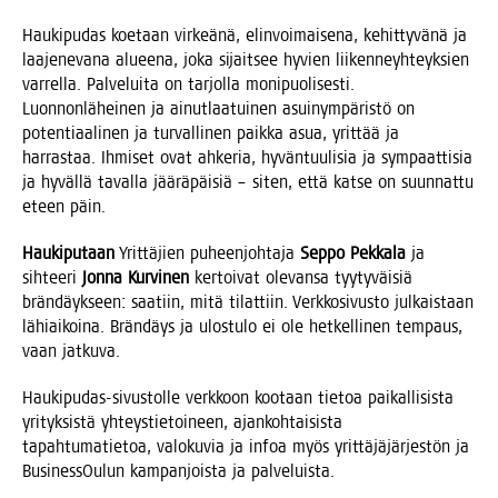
Hau­ki­pu­das koe­taan vir­keä­nä, elin­voi­mai­se­na, kehit­ty­vä­nä ja
laa­je­ne­va­na alu­ee­na, joka sijait­see hyvien lii­ken­neyh­teyk­sien
var­rel­la. Pal­ve­lui­ta on tar­jol­la moni­puo­li­ses­ti.
Luon­non­lä­hei­nen ja ainut­laa­tui­nen asui­nym­pä­ris­tö on
poten­ti­aa­li­nen ja tur­val­li­nen paik­ka asua, yrit­tää ja
har­ras­taa. Ihmi­set ovat ahke­ria, hyvän­tuu­li­sia ja sym­paat­ti­sia
ja hyväl­lä taval­la jää­rä­päi­siä – siten, että kat­se on suun­nat­tu
eteen päin.
Hau­ki­pu­taan
Yrit­tä­jien puheen­joh­ta­ja
Sep­po Pek­ka­la
ja
sih­tee­ri
Jon­na Kur­vi­nen
ker­toi­vat ole­van­sa tyy­ty­väi­siä
brän­däyk­seen: saa­tiin, mitä tilat­tiin. Verk­ko­si­vus­to jul­kais­taan
lähiai­koi­na. Brän­däys ja ulos­tu­lo ei ole het­kel­li­nen tem­paus,
vaan jatkuva.
Hau­ki­pu­das-sivus­tol­le verk­koon koo­taan tie­toa pai­kal­li­sis­ta
yri­tyk­sis­tä yhteys­tie­toi­neen, ajan­koh­tai­sis­ta
tapah­tu­ma­tie­toa, valo­ku­via ja infoa myös yrit­tä­jä­jär­jes­tön ja
Busi­nes­sOu­lun kam­pan­jois­ta ja palveluista.