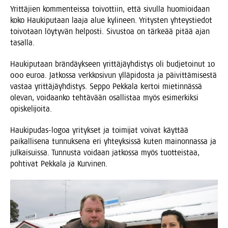
Yrit­tä­jien kom­men­teis­sa toi­vot­tiin, että sivul­la huo­mioi­daan
koko Hau­ki­pu­taan laa­ja alue kyli­neen. Yri­tys­ten yhteys­tie­dot
toi­vo­taan löy­ty­vän hel­pos­ti. Sivus­toa on tär­ke­ää pitää ajan
tasalla.
Hau­ki­pu­taan brän­däyk­seen yrit­tä­jäyh­dis­tys oli bud­je­toi­nut 10
000 euroa. Jat­kos­sa verk­ko­si­vun yllä­pi­dos­ta ja päi­vit­tä­mi­ses­tä
vas­taa yrit­tä­jäyh­dis­tys. Sep­po Pek­ka­la ker­toi mie­tin­näs­sä
ole­van, voi­daan­ko teh­tä­vään osal­lis­taa myös esi­mer­kik­si
opiskelijoita.
Hau­ki­pu­das-logoa yri­tyk­set ja toi­mi­jat voi­vat käyt­tää
pai­kal­li­se­na tun­nuk­se­na eri yhteyk­sis­sä kuten mai­non­nas­sa ja
jul­kai­suis­sa. Tun­nus­ta voi­daan jat­kos­sa myös tuot­teis­taa,
poh­ti­vat Pek­ka­la ja Kurvinen.