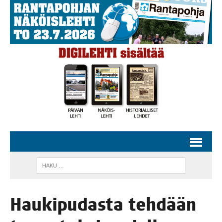
Hau­ki­pu­das­ta teh­dään