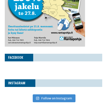
FACE­BOOK
INS­TA­GRAM
Follow on Instagram