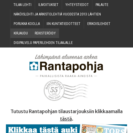
TILAA LEH­TI
ILMOI­TUK­SET
YHTEYS­TIE­DOT
PALAU­TE
NÄKÖIS­LEH­TI JA ARKIS­TO­LEH­TIÄ VUO­DES­TA 2013 LÄHTIEN
PORUK­KA KOOLLA
IIN KUN­TA­TIE­DOT­TEET
ERI­KOIS­LEH­DET
KIR­JAU­DU
REKIS­TE­RÖI­DY
DIGI­PAL­VE­LU PAPE­RI­LEH­DEN TILAAJALLE
Tutustu Rantapohjan tilaustarjouksiin klikkaamalla
tästä
.