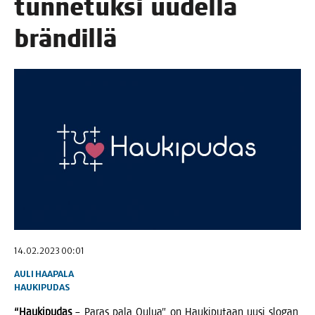
tun­ne­tuk­si uudel­la
brändillä
14.02.2023 00:01
AULI HAAPALA
HAUKIPUDAS
“Hau­ki­pu­das
– Paras pala Oulua” on Hau­ki­pu­taan uusi slo­gan