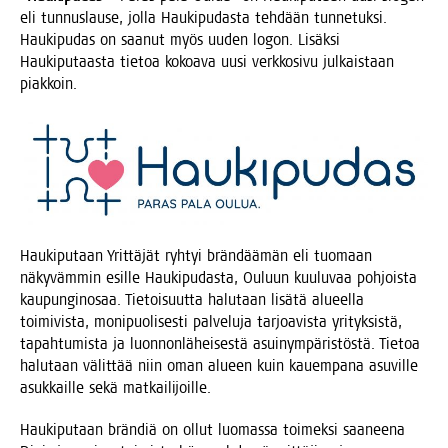
eli tun­nus­lause, jol­la Hau­ki­pu­das­ta teh­dään tun­ne­tuk­si.
Hau­ki­pu­das on saa­nut myös uuden logon. Lisäk­si
Hau­ki­pu­taas­ta tie­toa kokoa­va uusi verk­ko­si­vu jul­kais­taan
piakkoin.
Hau­ki­pu­taan Yrit­tä­jät ryh­tyi brän­dää­män eli tuo­maan
näky­väm­min esil­le Hau­ki­pu­das­ta, Ouluun kuu­lu­vaa poh­jois­ta
kau­pun­gin­osaa. Tie­toi­suut­ta halu­taan lisä­tä alu­eel­la
toi­mi­vis­ta, moni­puo­li­ses­ti pal­ve­lu­ja tar­joa­vis­ta yri­tyk­sis­tä,
tapah­tu­mis­ta ja luon­non­lä­hei­ses­tä asui­nym­pä­ris­tös­tä. Tie­toa
halu­taan välit­tää niin oman alu­een kuin kau­em­pa­na asu­vil­le
asuk­kail­le sekä matkailijoille.
Hau­ki­pu­taan brän­diä on ollut luo­mas­sa toi­mek­si saa­nee­na