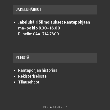
JAKE­LU­HÄI­RIÖT
Jakeluhäiriöilmoitukset Rantapohjaan
ma–pe klo 8.30–16.00
Puhelin: 044-714 7800
YLEISTÄ
Ran­ta­poh­jan historiaa
Rekis­te­ri­se­los­te
Tilauseh­dot
RANTAPOHJA 2017