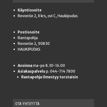
Käyntiosoite
Revontie 2, II krs, ovi C, Haukipudas
Postiosoite
Rantapohja
Revontie 2, 90830
HAUKIPUDAS
Avoinna
ma-pe 8.30-16.00
Asiakaspalvelu
p. 044-714 7800
Rantapohja ilmestyy torstaisin
OTA YHTEYT­TÄ