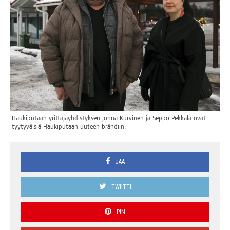
Hau­ki­pu­taan yrit­tä­jäyh­dis­tyk­sen Jon­na Kur­vi­nen ja Sep­po Pek­ka­la ovat
tyy­ty­väi­siä Hau­ki­pu­taan uuteen brändiin.
JAA
TWIITTI
PIN