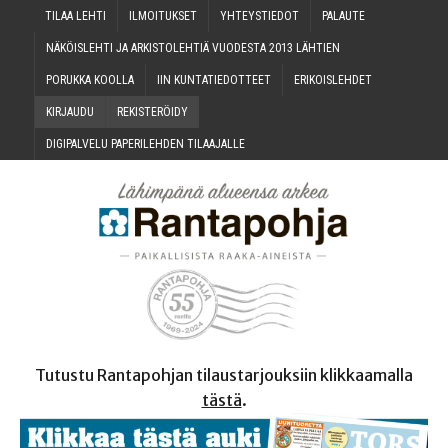
TILAA LEH­TI
ILMOI­TUK­SET
YHTEYS­TIE­DOT
PALAU­TE
NÄKÖIS­LEH­TI JA ARKIS­TO­LEH­TIÄ VUO­DES­TA 2013 LÄHTIEN
PORUK­KA KOOLLA
IIN KUN­TA­TIE­DOT­TEET
ERI­KOIS­LEH­DET
KIR­JAU­DU
REKIS­TE­RÖI­DY
DIGI­PAL­VE­LU PAPE­RI­LEH­DEN TILAAJALLE
Tutustu Rantapohjan tilaustarjouksiin klikkaamalla
tästä
.