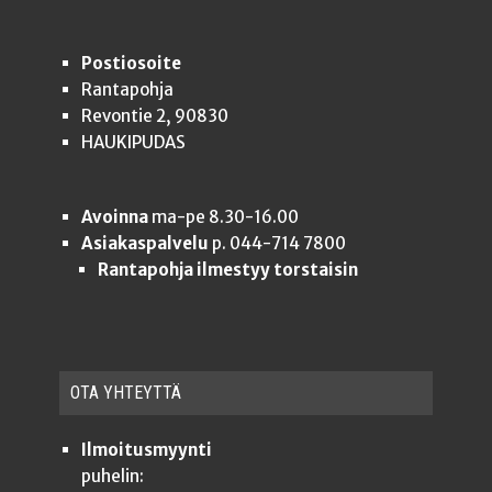
Postiosoite
Rantapohja
Revontie 2, 90830
HAUKIPUDAS
Avoinna
ma-pe 8.30-16.00
Asiakaspalvelu
p. 044-714 7800
Rantapohja ilmestyy torstaisin
OTA YHTEYT­TÄ
Ilmoitusmyynti
puhelin: