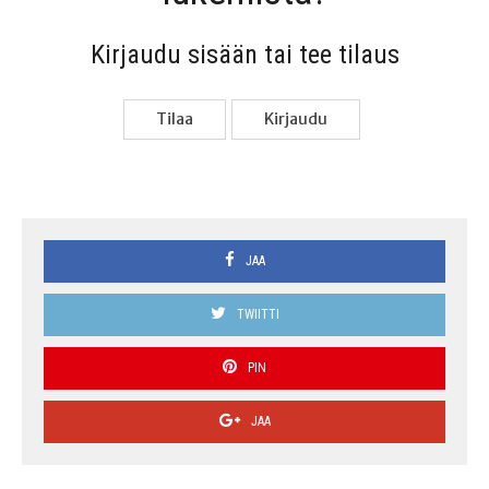
Kir­jau­du sisään tai tee tilaus
Tilaa
Kir­jau­du
JAA
TWIITTI
PIN
JAA