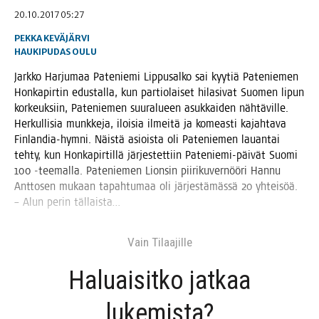
20.10.2017 05:27
PEKKA KEVÄJÄRVI
HAUKIPUDAS
OULU
Jark­ko Har­ju­maa Pate­nie­mi Lip­pusal­ko sai kyy­tiä Pate­nie­men
Hon­ka­pir­tin edus­tal­la, kun par­tio­lai­set hila­si­vat Suo­men lipun
kor­keuk­siin, Pate­nie­men suur­alu­een asuk­kai­den näh­tä­vil­le.
Her­kul­li­sia munk­ke­ja, iloi­sia ilmei­tä ja komeas­ti kajah­ta­va
Fin­lan­dia-hym­ni. Näis­tä asiois­ta oli Pate­nie­men lau­an­tai
teh­ty, kun Hon­ka­pir­til­lä jär­jes­tet­tiin Pate­nie­mi-päi­vät Suo­mi
100 ‑tee­mal­la. Pate­nie­men Lion­sin pii­ri­ku­ver­nöö­ri Han­nu
Ant­to­sen mukaan tapah­tu­maa oli jär­jes­tä­mäs­sä 20 yhtei­söä.
– Alun perin tällaista…
Vain Tilaa­jil­le
Haluai­sit­ko jat­kaa
lukemista?