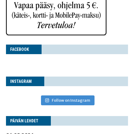
FACE­BOOK
INS­TA­GRAM
Follow on Instagram
PÄI­VÄN LEHDET