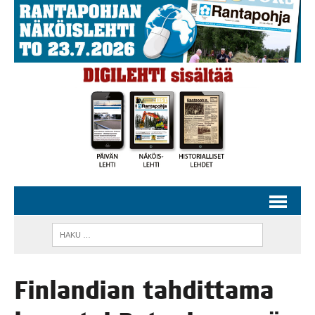
Fin­lan­dian tah­dit­ta­ma