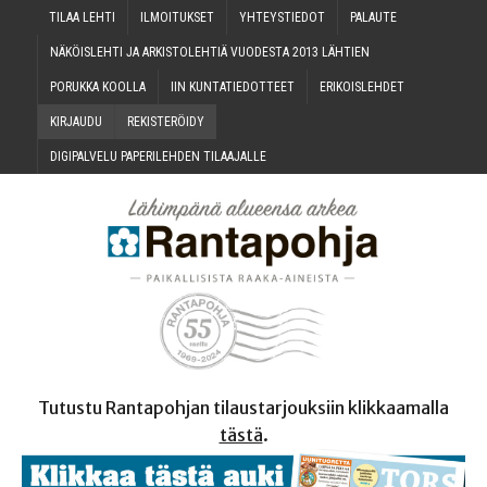
TILAA LEH­TI
ILMOI­TUK­SET
YHTEYS­TIE­DOT
PALAU­TE
NÄKÖIS­LEH­TI JA ARKIS­TO­LEH­TIÄ VUO­DES­TA 2013 LÄHTIEN
PORUK­KA KOOLLA
IIN KUN­TA­TIE­DOT­TEET
ERI­KOIS­LEH­DET
KIR­JAU­DU
REKIS­TE­RÖI­DY
DIGI­PAL­VE­LU PAPE­RI­LEH­DEN TILAAJALLE
Tutustu Rantapohjan tilaustarjouksiin klikkaamalla
tästä
.