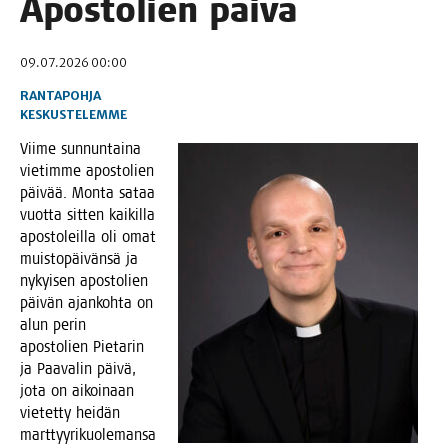
Apos­to­lien päivä
09.07.2026 00:00
RANTAPOHJA
KESKUSTELEMME
Vii­me sun­nun­tai­na
vie­tim­me apos­to­lien
päi­vää. Mon­ta sataa
vuot­ta sit­ten kai­kil­la
apos­to­leil­la oli omat
muis­to­päi­vän­sä ja
nykyi­sen apos­to­lien
päi­vän ajan­koh­ta on
alun perin
apos­to­lien Pie­ta­rin
ja Paa­va­lin päi­vä,
jota on aikoi­naan
vie­tet­ty hei­dän
mart­tyy­ri­kuo­le­man­sa