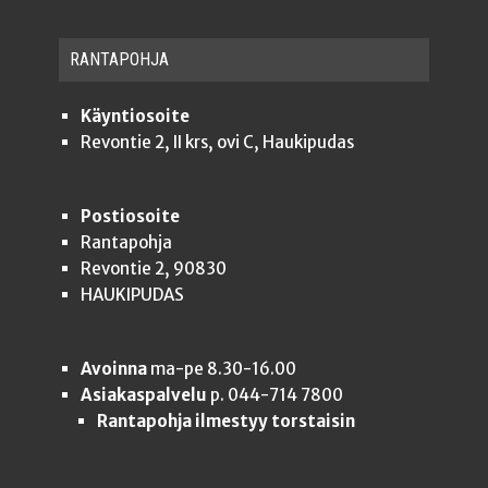
RAN­TA­POH­JA
Käyntiosoite
Revontie 2, II krs, ovi C, Haukipudas
Postiosoite
Rantapohja
Revontie 2, 90830
HAUKIPUDAS
Avoinna
ma-pe 8.30-16.00
Asiakaspalvelu
p. 044-714 7800
Rantapohja ilmestyy torstaisin