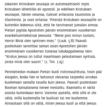
Jokai­nen Kris­tuk­sen seu­raa­ja on auto­maat­ti­ses­ti myös
Kris­tuk­sen lähet­ti­läs eli apos­to­li. Ja edel­leen Kris­tuk­sen
seu­raa­jat, hänen oman­sa, tule­vat eri­lai­sis­ta taus­tois­ta ja
tilan­teis­ta. Ja ovat eri­lai­sia. Yhteis­tä Kris­tuk­sen seu­raa­jil­le on
kui­ten­kin koke­mus sii­tä, että he tar­vit­se­vat Juma­lan armoa.
Pie­ta­ri pyy­tää Apos­to­lien päi­vän ensim­mäi­sen vuo­si­ker­ran
evan­ke­liu­mi­teks­tis­sä Jee­sus­ta: ”Mene pois minun luo­ta­ni,
Her­ra! Minä olen syn­ti­nen mies.” (Luuk. 5:8) Paa­va­li
puo­les­taan sanoit­taa saman asian Apos­to­lien päi­vän
ensim­mäi­sen vuo­si­ker­ran toi­ses­sa luku­kap­pa­lees­sa näin:
”Kris­tus Jee­sus on tul­lut maa­il­maan pelas­ta­maan syn­ti­siä,
jois­ta minä olen suu­rin.” (1. Tim. 1:15)
Peri­mä­tie­don mukaan Pie­ta­ri kuo­li ris­tiin­nau­lit­tu­na, tosin pää
alas­päin, kos­ka hän ei kat­so­nut ole­van­sa tar­peek­si arvo­kas
kuo­le­maan samal­la taval­la kuin Jee­sus. Paa­va­li puo­les­taan
Roo­man kan­sa­lai­se­na lie­nee mes­tat­tu. Raa­mat­tu ei näi­tä
asioi­ta kui­ten­kaan ker­ro. Voim­me aja­tel­la, että sil­lä ei ole
väliä, mil­lä kuo­le­mal­la he kuo­li­vat tai me kuo­lem­me.
Ainoas­taan sil­lä on väliä, miten Jee­sus kuo­li ja että Jee­sus