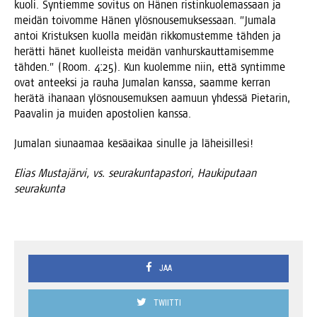
kuo­li. Syn­tiem­me sovi­tus on Hänen ris­tin­kuo­le­mas­saan ja
mei­dän toi­vom­me Hänen ylös­nouse­muk­ses­saan. ”Juma­la
antoi Kris­tuk­sen kuol­la mei­dän rik­ko­mus­tem­me täh­den ja
herät­ti hänet kuol­leis­ta mei­dän van­hurs­kaut­ta­mi­sem­me
täh­den.” (Room. 4:25). Kun kuo­lem­me niin, että syn­tim­me
ovat anteek­si ja rau­ha Juma­lan kans­sa, saam­me ker­ran
herä­tä iha­naan ylös­nouse­muk­sen aamuun yhdes­sä Pie­ta­rin,
Paa­va­lin ja mui­den apos­to­lien kanssa.
Juma­lan siu­naa­maa kesä­ai­kaa sinul­le ja läheisillesi!
Elias Mus­ta­jär­vi,
vs. seu­ra­kun­ta­pas­to­ri,
Hau­ki­pu­taan
seurakunta
JAA
TWIITTI