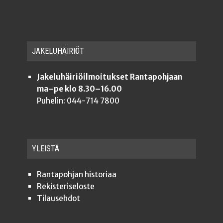
JAKE­LU­HÄI­RIÖT
Jakeluhäiriöilmoitukset Rantapohjaan
ma–pe klo 8.30–16.00
Puhelin: 044-714 7800
YLEISTÄ
Ran­ta­poh­jan historiaa
Rekis­te­ri­se­los­te
Tilauseh­dot