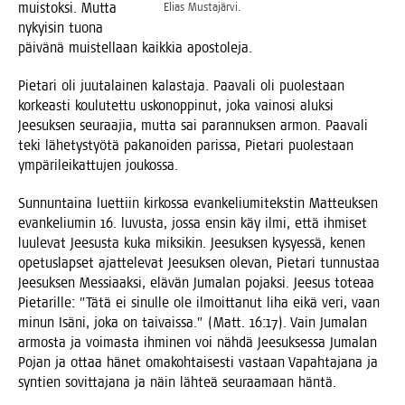
muis­tok­si. Mut­ta
Elias Mus­ta­jär­vi.
nykyi­sin tuo­na
päi­vä­nä muis­tel­laan kaik­kia apostoleja.
Pie­ta­ri oli juu­ta­lai­nen kalas­ta­ja. Paa­va­li oli puo­les­taan
kor­keas­ti kou­lu­tet­tu usko­nop­pi­nut, joka vai­no­si aluk­si
Jee­suk­sen seu­raa­jia, mut­ta sai paran­nuk­sen armon. Paa­va­li
teki lähe­tys­työ­tä paka­noi­den paris­sa, Pie­ta­ri puo­les­taan
ympä­ri­lei­kat­tu­jen joukossa.
Sun­nun­tai­na luet­tiin kir­kos­sa evan­ke­liu­mi­teks­tin Mat­teuk­sen
evan­ke­liu­min 16. luvus­ta, jos­sa ensin käy ilmi, että ihmi­set
luu­le­vat Jee­sus­ta kuka mik­si­kin. Jee­suk­sen kysyes­sä, kenen
ope­tus­lap­set ajat­te­le­vat Jee­suk­sen ole­van, Pie­ta­ri tun­nus­taa
Jee­suk­sen Mes­si­aak­si, elä­vän Juma­lan pojak­si. Jee­sus tote­aa
Pie­ta­ril­le: ”Tätä ei sinul­le ole ilmoit­ta­nut liha eikä veri, vaan
minun Isä­ni, joka on tai­vais­sa.” (Matt. 16:17). Vain Juma­lan
armos­ta ja voi­mas­ta ihmi­nen voi näh­dä Jee­suk­ses­sa Juma­lan
Pojan ja ottaa hänet oma­koh­tai­ses­ti vas­taan Vapah­ta­ja­na ja
syn­tien sovit­ta­ja­na ja näin läh­teä seu­raa­maan häntä.