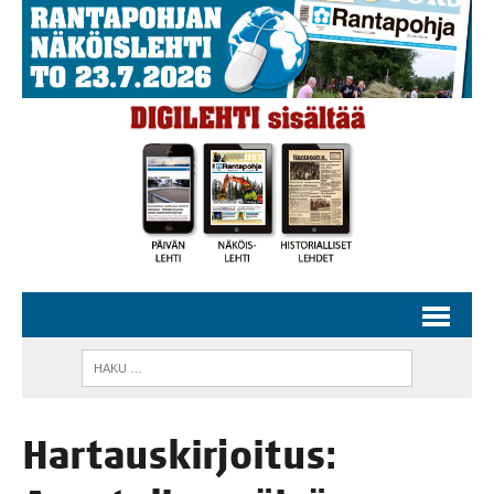
Har­taus­kir­joi­tus: