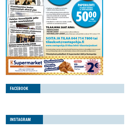
FACE­BOOK
INS­TA­GRAM