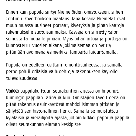
Ennen kuin pap­pi­la siir­tyi Nie­me­löi­den omis­tuk­seen, sii­hen
teh­tiin ulko­ver­houk­sen maa­laus. Tänä kesä­nä Nie­me­lät ovat
muun muas­sa uusi­neet por­taat, kive­tyk­siä ja pihan kaa­to­ja
raken­nuk­sel­le suo­tui­sam­mak­si. Kas­ve­ja on siir­ret­ty talon
sei­nus­tal­ta muu­al­le pihaan. Myös pihan aito­ja ja port­te­ja on
kun­nos­tet­tu. Vuo­sien aika­na joki­mai­se­maa on pyrit­ty
pitä­mään avoi­me­na esi­mer­kik­si lam­pai­ta laiduntamalla.
Pap­pi­la on edel­leen osit­tain remont­ti­vai­hees­sa, ja samal­la
per­he poh­tii eri­lai­sia vaih­toeh­to­ja raken­nuk­sen käy­töl­le
tulevaisuudessa.
Vaik­ka
pap­pi­la­kult­tuu­ri seu­ra­kun­tien arjes­sa on hii­pu­nut,
Kii­min­gin pap­pi­lan tari­na jat­kuu. Omis­ta­jien tavoit­tee­na on
pitää raken­nus asuin­käy­tös­sä mah­dol­li­sim­man pit­kään ja
säi­lyt­tää sen his­to­rial­li­nen hen­ki. Samal­la se muis­tut­taa
kylä­läi­siä ja vie­rai­li­joi­ta ajas­ta, jol­loin kirk­ko, pap­pi ja pap­pi­la
oli­vat seu­ra­kun­nan elä­män keskipiste.