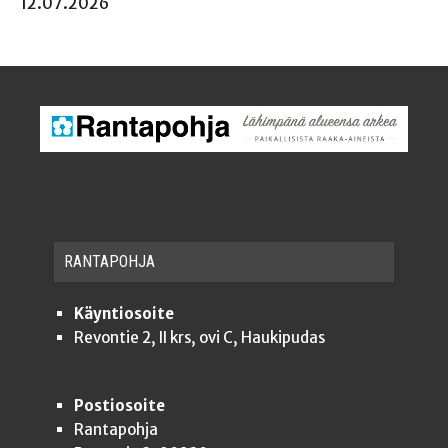
12.07.2026
RAN­TA­POH­JA
Käyntiosoite
Revontie 2, II krs, ovi C, Haukipudas
Postiosoite
Rantapohja