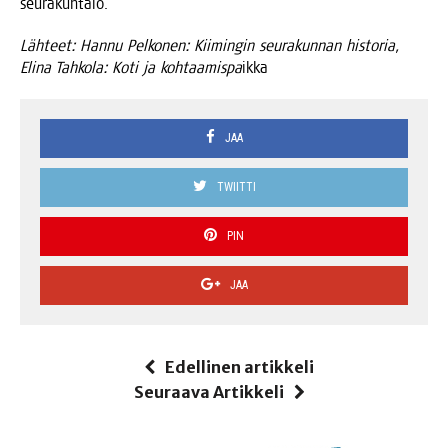
seurakuntalo.
Läh­teet: Han­nu Pel­ko­nen: Kii­min­gin seu­ra­kun­nan his­to­ria,
Eli­na Tah­ko­la: Koti ja koh­taa­mis­pa
ikka
JAA
TWIITTI
PIN
JAA
Edellinen artikkeli
Seuraava Artikkeli