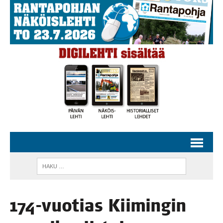
174-vuo­tias Kii­min­gin