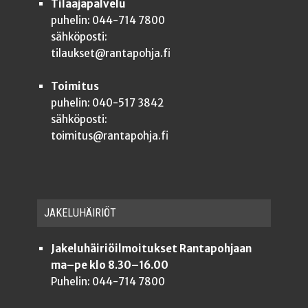
Tilaajapalvelu
puhelin: 044-714 7800
sähköposti:
tilaukset@rantapohja.fi
Toimitus
puhelin: 040-517 3842
sähköposti:
toimitus@rantapohja.fi
JAKE­LU­HÄI­RIÖT
Jakeluhäiriöilmoitukset Rantapohjaan
ma–pe klo 8.30–16.00
Puhelin: 044-714 7800