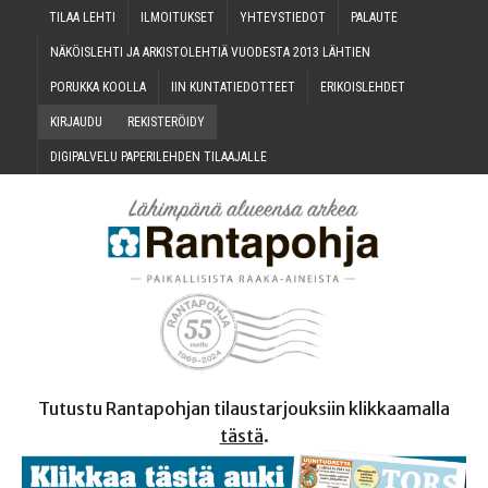
TILAA LEH­TI
ILMOI­TUK­SET
YHTEYS­TIE­DOT
PALAU­TE
NÄKÖIS­LEH­TI JA ARKIS­TO­LEH­TIÄ VUO­DES­TA 2013 LÄHTIEN
PORUK­KA KOOLLA
IIN KUN­TA­TIE­DOT­TEET
ERI­KOIS­LEH­DET
KIR­JAU­DU
REKIS­TE­RÖI­DY
DIGI­PAL­VE­LU PAPE­RI­LEH­DEN TILAAJALLE
Tutustu Rantapohjan tilaustarjouksiin klikkaamalla
tästä
.