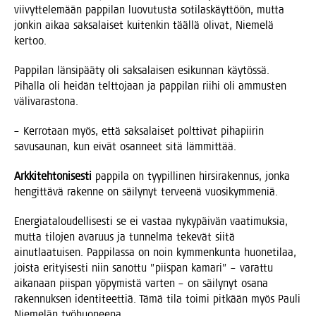
vii­vyt­te­le­mään pap­pi­lan luo­vu­tus­ta soti­las­käyt­töön, mut­ta
jon­kin aikaa sak­sa­lai­set kui­ten­kin tääl­lä oli­vat, Nie­me­lä
kertoo.
Pap­pi­lan län­si­pää­ty oli sak­sa­lai­sen esi­kun­nan käy­tös­sä.
Pihal­la oli hei­dän telt­to­jaan ja pap­pi­lan rii­hi oli ammus­ten
välivarastona.
– Ker­ro­taan myös, että sak­sa­lai­set polt­ti­vat piha­pii­rin
savusau­nan, kun eivät osan­neet sitä lämmittää.
Ark­ki­teh­to­ni­ses­ti
pap­pi­la on tyy­pil­li­nen hir­si­ra­ken­nus, jon­ka
hen­git­tä­vä raken­ne on säi­ly­nyt ter­vee­nä vuosikymmeniä.
Ener­gia­ta­lou­del­li­ses­ti se ei vas­taa nyky­päi­vän vaa­ti­muk­sia,
mut­ta tilo­jen ava­ruus ja tun­nel­ma teke­vät sii­tä
ainut­laa­tui­sen. Pap­pi­las­sa on noin kym­men­kun­ta huo­ne­ti­laa,
jois­ta eri­tyi­ses­ti niin sanot­tu ”piis­pan kama­ri” – varat­tu
aika­naan piis­pan yöpy­mis­tä var­ten – on säi­ly­nyt osa­na
raken­nuk­sen iden­ti­teet­tiä. Tämä tila toi­mi pit­kään myös Pau­li
Nie­me­län työhuoneena.