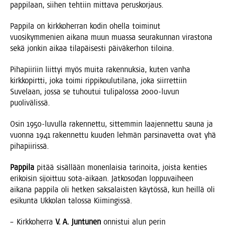
pap­pi­laan, sii­hen teh­tiin mit­ta­va peruskorjaus.
Pap­pi­la on kirk­ko­her­ran kodin ohel­la toi­mi­nut
vuo­si­kym­me­nien aika­na muun muas­sa seu­ra­kun­nan viras­to­na
sekä jon­kin aikaa tila­päi­ses­ti päi­vä­ker­hon tiloina.
Piha­pii­riin liit­tyi myös mui­ta raken­nuk­sia, kuten van­ha
kirk­ko­pirt­ti, joka toi­mi rip­pi­kou­lu­ti­la­na, joka siir­ret­tiin
Suve­laan, jos­sa se tuhou­tui tuli­pa­los­sa 2000-luvun
puolivälissä.
Osin 1950-luvul­la raken­net­tu, sit­tem­min laa­jen­net­tu sau­na ja
vuon­na 1941 raken­net­tu kuu­den leh­män par­si­na­vet­ta ovat yhä
pihapiirissä.
Pap­pi­la
pitää sisäl­lään monen­lai­sia tari­noi­ta, jois­ta ken­ties
eri­koi­sin sijoit­tuu sota-aikaan. Jat­ko­so­dan lop­pu­vai­heen
aika­na pap­pi­la oli het­ken sak­sa­lais­ten käy­tös­sä, kun heil­lä oli
esi­kun­ta Ukko­lan talos­sa Kiimingissä.
– Kirk­ko­her­ra
V. A. Jun­tu­nen
onnis­tui alun perin