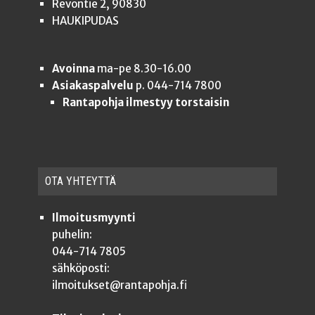
Revontie 2, 90830
HAUKIPUDAS
Avoinna
ma-pe 8.30-16.00
Asiakaspalvelu
p. 044-714 7800
Rantapohja ilmestyy torstaisin
OTA YHTEYT­TÄ
Ilmoitusmyynti
puhelin:
044-714 7805
sähköposti:
ilmoitukset@rantapohja.fi