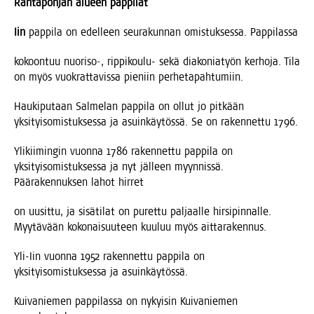
Ran­ta­poh­jan alu­een pappilat
Iin
pap­pi­la on edel­leen seu­ra­kun­nan omis­tuk­ses­sa. Pappilassa
kokoon­tuu nuoriso‑, rip­pi­kou­lu- sekä dia­ko­nia­työn ker­ho­ja. Tila
on myös vuo­krat­ta­vis­sa pie­niin perhetapahtumiin.
Hau­ki­pu­taan Sal­me­lan pap­pi­la on ollut jo pit­kään
yksi­tyi­so­mis­tuk­ses­sa ja asuin­käy­tös­sä. Se on raken­net­tu 1796.
Yli­kii­min­gin vuon­na 1786 raken­net­tu pap­pi­la on
yksi­tyi­so­mis­tuk­ses­sa ja nyt jäl­leen myyn­nis­sä.
Pää­ra­ken­nuk­sen lahot hirret
on uusit­tu, ja sisä­ti­lat on puret­tu pal­jaal­le hir­si­pin­nal­le.
Myy­tä­vään koko­nai­suu­teen kuu­luu myös aittarakennus.
Yli-Iin vuon­na 1952 raken­net­tu pap­pi­la on
yksi­tyi­so­mis­tuk­ses­sa ja asuinkäytössä.
Kui­va­nie­men pap­pi­las­sa on nykyi­sin Kui­va­nie­men