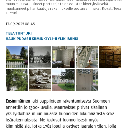
muun muassa uusineet portaat ja talon edustan kivetyksiä sekä
muokanneet pihan kaatoja rakennukselle suotuisammaksi. Kuvat: Teea
Tunturi
17.09.2025 08:45
TEEA TUNTURI
HAUKIPUDAS
II
KIIMINKI
YLI-II
YLIKIIMINKI
Ensim­mäi­nen
laki pap­pi­loi­den raken­ta­mi­ses­ta Suo­meen
annet­tiin jo 1300-luvul­la. Mää­räyk­set piti­vät sisäl­lään
yksi­tyis­koh­tia muun muas­sa huo­nei­den luku­mää­räs­tä sekä
lisä­ra­ken­nuk­sis­ta. Ne kos­ki­vat luon­nol­li­ses­ti myös
kii­min­ki­läi­siä, jot­ka 1781 lopul­la osti­vat Jaa­ra­lan tilan, jol­la