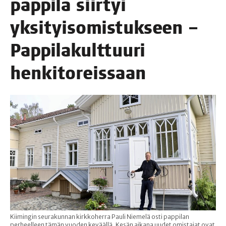
pap­pi­la siir­tyi
yksi­tyi­so­mis­tuk­seen –
Pap­pi­la­kult­tuu­ri
henkitoreissaan
Kiimingin seurakunnan kirkkoherra Pauli Niemelä osti pappilan
perheelleen tämän vuoden keväällä. Kesän aikana uudet omistajat ovat