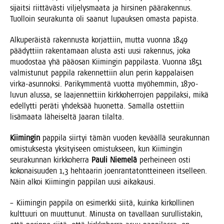
sijait­si riit­tä­väs­ti vil­je­lys­maa­ta ja hir­si­nen pää­ra­ken­nus.
Tuol­loin seu­ra­kun­ta oli saa­nut lupauk­sen omas­ta papista.
Alku­pe­räis­tä raken­nus­ta kor­jat­tiin, mut­ta vuon­na 1849
pää­dyt­tiin raken­ta­maan alus­ta asti uusi raken­nus, joka
muo­dos­taa yhä pää­osan Kii­min­gin pap­pi­las­ta. Vuon­na 1851
val­mis­tu­nut pap­pi­la raken­net­tiin alun perin kap­pa­lai­sen
vir­ka-asun­nok­si. Pari­kym­men­tä vuot­ta myö­hem­min, 1870-
luvun alus­sa, se laa­jen­net­tiin kirk­ko­her­ro­jen pap­pi­lak­si, mikä
edel­lyt­ti perä­ti yhdek­sää huo­net­ta. Samal­la ostet­tiin
lisä­maa­ta lähei­sel­tä Jaa­ran tilalta.
Kii­min­gin
pap­pi­la siir­tyi tämän vuo­den kevääl­lä seu­ra­kun­nan
omis­tuk­ses­ta yksi­tyi­seen omis­tuk­seen, kun Kii­min­gin
seu­ra­kun­nan kirk­ko­her­ra
Pau­li Nie­me­lä
per­hei­neen osti
koko­nai­suu­den 1,3 heh­taa­rin joen­ran­ta­tont­tei­neen itsel­leen.
Näin alkoi Kii­min­gin pap­pi­lan uusi aikakausi.
– Kii­min­gin pap­pi­la on esi­merk­ki sii­tä, kuin­ka kir­kol­li­nen
kult­tuu­ri on muut­tu­nut. Minus­ta on taval­laan surul­lis­ta­kin,