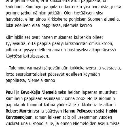
että perin­ne sii­tä, että kirk­ko­her­ra asuu pap­pi­las­sa, on
kadon­nut. Kii­min­gin pap­pi­la on kui­ten­kin yksi har­vois­ta, jois­sa
perin­ne jat­kui näin­kin pit­kään. Olen tie­tääk­se­ni yksi
har­vois­ta, ellen ainoa kirk­ko­her­ra poh­joi­sen Suo­men alu­eel­la,
joka edel­leen elää pap­pi­las­sa, Nie­me­lä kertoo.
Kii­min­ki­läi­set ovat hänen mukaan­sa kui­ten­kin olleet
tyy­ty­väi­siä, että pap­pi­la pää­tyi kirk­ko­her­ran omis­tuk­seen,
jol­loin se pysyy edel­leen aina­kin tois­tai­sek­si alku­pe­räi­ses­sä
käyttötarkoituksessaan.
– Tulem­me var­mas­ti jär­jes­tä­mään kirk­ko­kah­vei­ta ja vas­taa­via,
jot­ta seu­ra­kun­ta­lai­set pää­se­vät edel­leen käy­mään
pap­pi­las­sa, Nie­me­lä sanoo.
Pau­li
ja
Eeva-Kai­ja Nie­me­lä
sekä hei­dän lap­sen­sa muut­ti­vat
Kii­min­gin pap­pi­laan asu­maan vuon­na 2002. Hei­tä aiem­min
pap­pi­la oli toi­mi­nut koti­na yhdek­säl­le kirk­ko­her­ral­le alkaen
Robert Mon­ti­nis­ta
ja päät­tyen
Han­nu Pel­ko­seen
sekä
Heik­ki
Kar­vo­se­no­jaan
. Tämän jäl­keen talo oli useam­man vuo­den
vuo­krat­tu­na ulko­puo­li­sil­le, ja ennen Nie­me­löi­den aset­tu­mis­ta