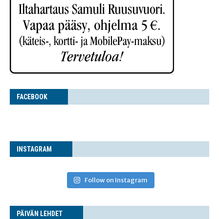
FACE­BOOK
INS­TA­GRAM
Follow on Instagram
PÄI­VÄN LEHDET