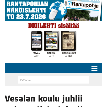
Vesa­lan kou­lu juh­lii