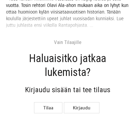
vuot­ta. Tosin reh­to­ri Ola­vi Ala-ahon mukaan aika on lyhyt kun
ottaa huo­mioon kylän vii­si­sa­taa­vuo­ti­sen his­to­rian. Tänään
kou­lul­la jär­jes­tet­tiin upeat juh­lat vuo­si­sa­dan kun­niak­si. Lue
jut­tu juh­las­ta ensi vii­kol­la Rantapohjasta. …
Vain Tilaa­jil­le
Haluai­sit­ko jat­kaa
lukemista?
Kir­jau­du sisään tai tee tilaus
Tilaa
Kir­jau­du