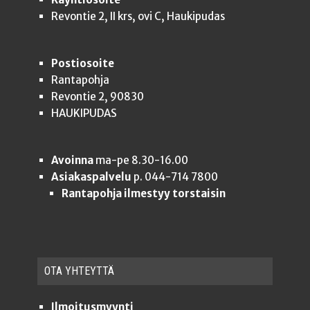
Revontie 2, II krs, ovi C, Haukipudas
Postiosoite
Rantapohja
Revontie 2, 90830
HAUKIPUDAS
Avoinna
ma-pe 8.30-16.00
Asiakaspalvelu
p. 044-714 7800
Rantapohja ilmestyy torstaisin
OTA YHTEYT­TÄ
Ilmoitusmyynti