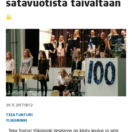
sata­vuo­tis­ta taivaltaan
29.11.2017 18:12
TEEA TUNTURI
YLIKIIMINKI
Teea Tun­tu­ri Yli­kii­min­ki Vesa­las­sa on käy­ty kou­lua jo sata