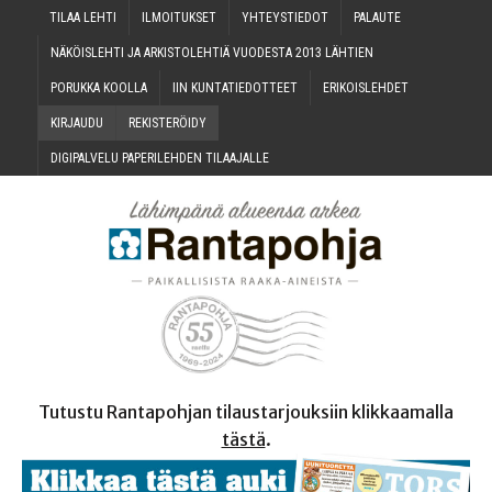
TILAA LEH­TI
ILMOI­TUK­SET
YHTEYS­TIE­DOT
PALAU­TE
NÄKÖIS­LEH­TI JA ARKIS­TO­LEH­TIÄ VUO­DES­TA 2013 LÄHTIEN
PORUK­KA KOOLLA
IIN KUN­TA­TIE­DOT­TEET
ERI­KOIS­LEH­DET
KIR­JAU­DU
REKIS­TE­RÖI­DY
DIGI­PAL­VE­LU PAPE­RI­LEH­DEN TILAAJALLE
Tutustu Rantapohjan tilaustarjouksiin klikkaamalla
tästä
.