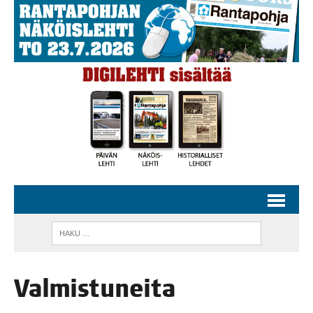
Val­mis­tu­nei­ta