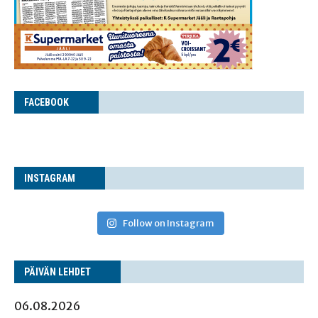
FACE­BOOK
INS­TA­GRAM
Follow on Instagram
PÄI­VÄN LEHDET
06.08.2026