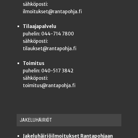
sähköposti:
ilmoitukset@rantapohja.fi
Tilaajapalvelu
puhelin: 044-714 7800
sähköposti:
tilaukset@rantapohja.fi
Toimitus
puhelin: 040-517 3842
sähköposti:
toimitus@rantapohja.fi
JAKE­LU­HÄI­RIÖT
Jakeluhäiriöilmoitukset Rantapohjaan