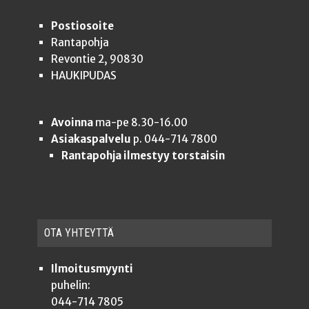
Postiosoite
Rantapohja
Revontie 2, 90830
HAUKIPUDAS
Avoinna
ma-pe 8.30-16.00
Asiakaspalvelu
p. 044-714 7800
Rantapohja ilmestyy torstaisin
OTA YHTEYT­TÄ
Ilmoitusmyynti
puhelin:
044-714 7805