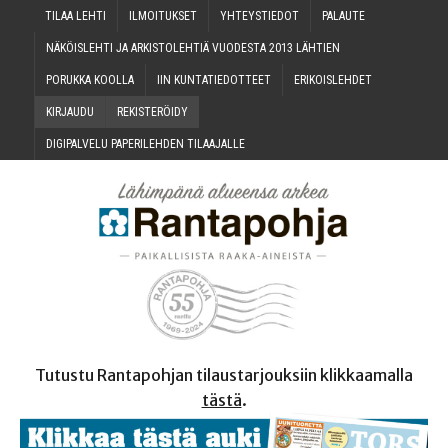
TILAA LEH­TI
ILMOI­TUK­SET
YHTEYS­TIE­DOT
PALAU­TE
NÄKÖIS­LEH­TI JA ARKIS­TO­LEH­TIÄ VUO­DES­TA 2013 LÄHTIEN
PORUK­KA KOOLLA
IIN KUN­TA­TIE­DOT­TEET
ERI­KOIS­LEH­DET
KIR­JAU­DU
REKIS­TE­RÖI­DY
DIGI­PAL­VE­LU PAPE­RI­LEH­DEN TILAAJALLE
Tutustu Rantapohjan tilaustarjouksiin klikkaamalla
tästä
.