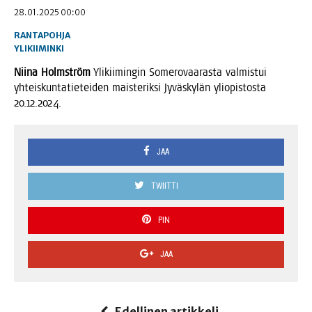
28.01.2025 00:00
RANTAPOHJA
YLIKIIMINKI
Nii­na Holm­ström
Yli­kii­min­gin Some­ro­vaa­ras­ta val­mis­tui
yhteis­kun­ta­tie­tei­den mais­te­rik­si Jyväs­ky­län yli­opis­tos­ta
20.12.2024.
JAA
TWIITTI
PIN
JAA
Edellinen artikkeli