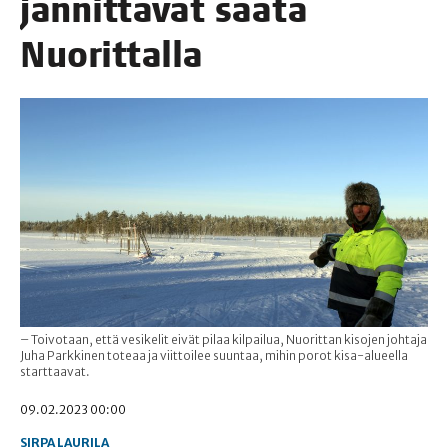
jän­nit­tä­vät sää­tä
Nuorittalla
– Toivotaan, että vesikelit eivät pilaa kilpailua, Nuorittan kisojen johtaja
Juha Parkkinen toteaa ja viittoilee suuntaa, mihin porot kisa-alueella
starttaavat.
09.02.2023 00:00
SIRPA LAURILA