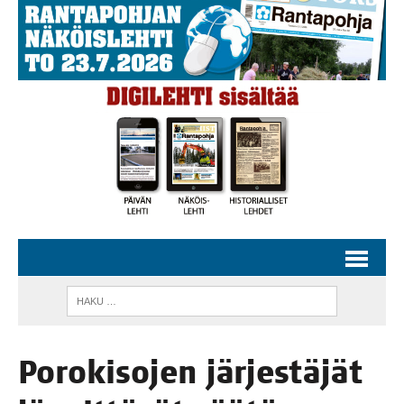
Poro­ki­so­jen jär­jes­tä­jät