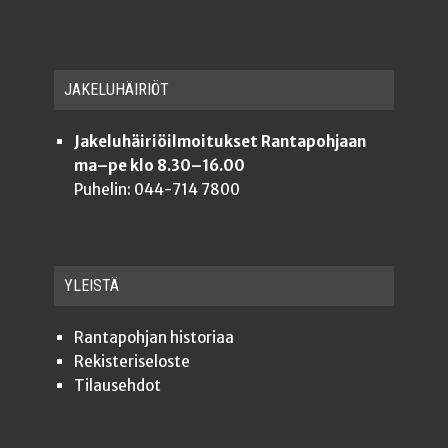
JAKE­LU­HÄI­RIÖT
Jakeluhäiriöilmoitukset Rantapohjaan
ma–pe klo 8.30–16.00
Puhelin: 044-714 7800
YLEISTÄ
Ran­ta­poh­jan historiaa
Rekis­te­ri­se­los­te
Tilauseh­dot