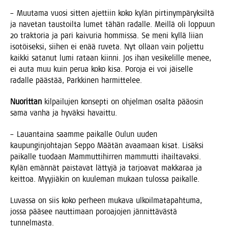
– Muu­ta­ma vuo­si sit­ten ajet­tiin koko kylän pir­ti­nym­pä­ryk­sil­tä
ja nave­tan taus­toil­ta lumet tähän radal­le. Meil­lä oli lop­puun
20 trak­to­ria ja pari kai­vu­ria hom­mis­sa. Se meni kyl­lä lii­an
iso­töi­sek­si, sii­hen ei enää ruve­ta. Nyt ollaan vain pol­jet­tu
kaik­ki sata­nut lumi rataan kiin­ni. Jos ihan vesi­ke­lil­le menee,
ei auta muu kuin perua koko kisa. Poro­ja ei voi jäi­sel­le
radal­le pääs­tää, Park­ki­nen harmittelee.
Nuo­rit­tan
kil­pai­lu­jen kon­sep­ti on ohjel­man osal­ta pää­osin
sama van­ha ja hyväk­si havaittu.
– Lau­an­tai­na saam­me pai­kal­le Oulun uuden
kau­pun­gin­joh­ta­jan Sep­po Mää­tän avaa­maan kisat. Lisäk­si
pai­kal­le tuo­daan Mam­mut­ti­hir­ren mam­mut­ti ihail­ta­vak­si.
Kylän emän­nät pais­ta­vat lät­ty­jä ja tar­joa­vat mak­ka­raa ja
keit­toa. Myy­jiä­kin on kuu­le­man mukaan tulos­sa paikalle.
Luvas­sa on siis koko per­heen muka­va ulkoil­ma­ta­pah­tu­ma,
jos­sa pää­see naut­ti­maan poroa­jo­jen jän­nit­tä­väs­tä
tunnelmasta.