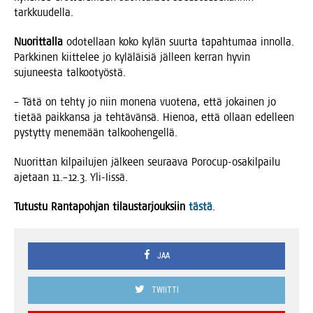
tarkkuudella.
Nuo­rit­tal­la
odo­tel­laan koko kylän suur­ta tapah­tu­maa innol­la.
Park­ki­nen kiit­te­lee jo kylä­läi­siä jäl­leen ker­ran hyvin
suju­nees­ta talkootyöstä.
– Tätä on teh­ty jo niin mone­na vuo­te­na, että jokai­nen jo
tie­tää paik­kan­sa ja teh­tä­vän­sä. Hie­noa, että ollaan edel­leen
pys­tyt­ty mene­mään talkoohengellä.
Nuo­rit­tan kil­pai­lu­jen jäl­keen seu­raa­va Porocup-osa­kil­pai­lu
aje­taan 11.–12.3. Yli-Iissä.
Tutus­tu Ran­ta­poh­jan tilaus­tar­jouk­siin
täs­tä
.
JAA
TWIITTI