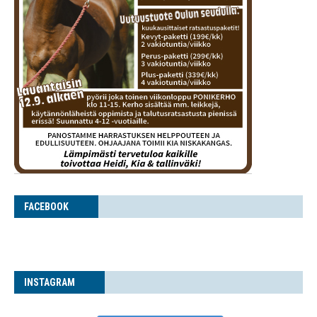
FACE­BOOK
INS­TA­GRAM