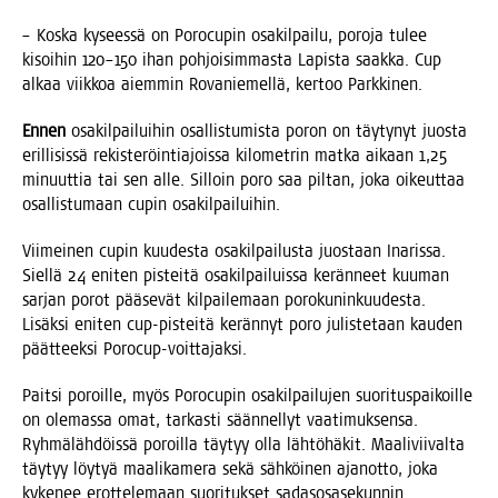
– Kos­ka kysees­sä on Porocu­pin osa­kil­pai­lu, poro­ja tulee
kisoi­hin 120–150 ihan poh­joi­sim­mas­ta Lapis­ta saak­ka. Cup
alkaa viik­koa aiem­min Rova­nie­mel­lä, ker­too Parkkinen.
Ennen
osa­kil­pai­lui­hin osal­lis­tu­mis­ta poron on täy­ty­nyt juos­ta
eril­li­sis­sä rekis­te­röin­tia­jois­sa kilo­met­rin mat­ka aikaan 1,25
minuut­tia tai sen alle. Sil­loin poro saa pil­tan, joka oikeut­taa
osal­lis­tu­maan cupin osakilpailuihin.
Vii­mei­nen cupin kuu­des­ta osa­kil­pai­lus­ta juos­taan Ina­ris­sa.
Siel­lä 24 eni­ten pis­tei­tä osa­kil­pai­luis­sa kerän­neet kuu­man
sar­jan porot pää­se­vät kil­pai­le­maan poro­ku­nin­kuu­des­ta.
Lisäk­si eni­ten cup-pis­tei­tä kerän­nyt poro julis­te­taan kau­den
päät­teek­si Porocup-voittajaksi.
Pait­si poroil­le, myös Porocu­pin osa­kil­pai­lu­jen suo­ri­tus­pai­koil­le
on ole­mas­sa omat, tar­kas­ti sään­nel­lyt vaa­ti­muk­sen­sa.
Ryh­mä­läh­döis­sä poroil­la täy­tyy olla läh­tö­hä­kit. Maa­li­vii­val­ta
täy­tyy löy­tyä maa­li­ka­me­ra sekä säh­köi­nen ajan­ot­to, joka
kyke­nee erot­te­le­maan suo­ri­tuk­set sadas­os­a­se­kun­nin