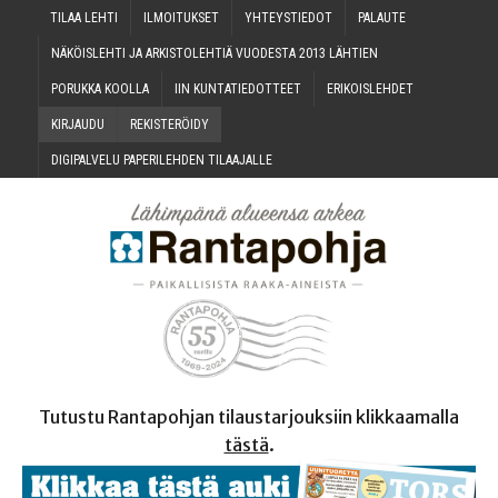
TILAA LEH­TI
ILMOI­TUK­SET
YHTEYS­TIE­DOT
PALAU­TE
NÄKÖIS­LEH­TI JA ARKIS­TO­LEH­TIÄ VUO­DES­TA 2013 LÄHTIEN
PORUK­KA KOOLLA
IIN KUN­TA­TIE­DOT­TEET
ERI­KOIS­LEH­DET
KIR­JAU­DU
REKIS­TE­RÖI­DY
DIGI­PAL­VE­LU PAPE­RI­LEH­DEN TILAAJALLE
Tutustu Rantapohjan tilaustarjouksiin klikkaamalla
tästä
.