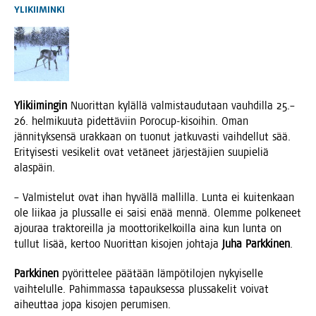
YLIKIIMINKI
Yli­kii­min­gin
Nuo­rit­tan kyläl­lä val­mis­tau­du­taan vauh­dil­la 25.–
26. hel­mi­kuu­ta pidet­tä­viin Porocup-kisoi­hin. Oman
jän­ni­tyk­sen­sä urak­kaan on tuo­nut jat­ku­vas­ti vaih­del­lut sää.
Eri­tyi­ses­ti vesi­ke­lit ovat vetä­neet jär­jes­tä­jien suu­pie­liä
alaspäin.
– Val­mis­te­lut ovat ihan hyväl­lä mal­lil­la. Lun­ta ei kui­ten­kaan
ole lii­kaa ja plus­sal­le ei sai­si enää men­nä. Olem­me pol­ke­neet
ajou­raa trak­to­reil­la ja moot­to­ri­kel­koil­la aina kun lun­ta on
tul­lut lisää, ker­too Nuo­rit­tan kiso­jen joh­ta­ja
Juha Park­ki­nen
.
Park­ki­nen
pyö­rit­te­lee pää­tään läm­pö­ti­lo­jen nykyi­sel­le
vaih­te­lul­le. Pahim­mas­sa tapauk­ses­sa plus­sa­ke­lit voi­vat
aiheut­taa jopa kiso­jen perumisen.