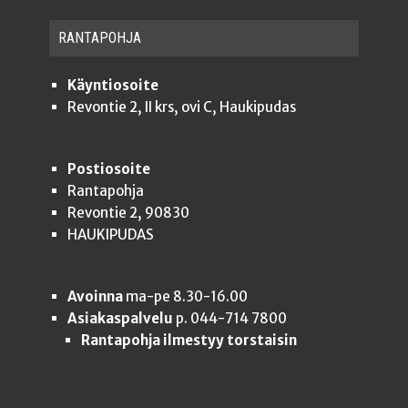
RAN­TA­POH­JA
Käyntiosoite
Revontie 2, II krs, ovi C, Haukipudas
Postiosoite
Rantapohja
Revontie 2, 90830
HAUKIPUDAS
Avoinna
ma-pe 8.30-16.00
Asiakaspalvelu
p. 044-714 7800
Rantapohja ilmestyy torstaisin