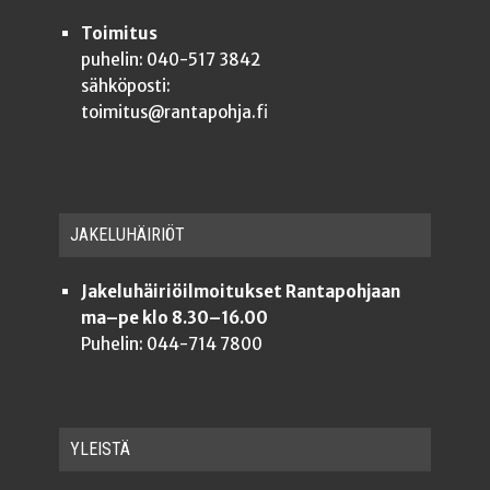
Toimitus
puhelin: 040-517 3842
sähköposti:
toimitus@rantapohja.fi
JAKE­LU­HÄI­RIÖT
Jakeluhäiriöilmoitukset Rantapohjaan
ma–pe klo 8.30–16.00
Puhelin: 044-714 7800
YLEISTÄ