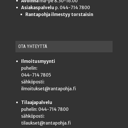
Avoinna
ma-pe 8.30-16.00
Asiakaspalvelu
p. 044-714 7800
Rantapohja ilmestyy torstaisin
OTA YHTEYT­TÄ
Ilmoitusmyynti
puhelin:
044-714 7805
sähköposti:
ilmoitukset@rantapohja.fi
Tilaajapalvelu
puhelin: 044-714 7800
sähköposti:
tilaukset@rantapohja.fi