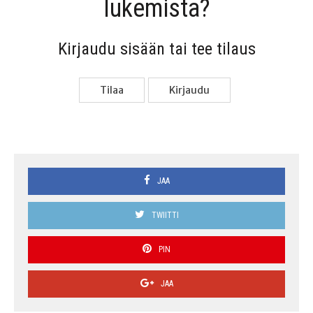
lukemista?
Kir­jau­du sisään tai tee tilaus
Tilaa
Kir­jau­du
JAA
TWIITTI
PIN
JAA