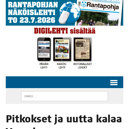
Pit­kok­set ja uut­ta kalaa