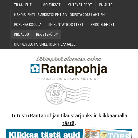
TILAA LEH­TI
ILMOI­TUK­SET
YHTEYS­TIE­DOT
PALAU­TE
NÄKÖIS­LEH­TI JA ARKIS­TO­LEH­TIÄ VUO­DES­TA 2013 LÄHTIEN
PORUK­KA KOOLLA
IIN KUN­TA­TIE­DOT­TEET
ERI­KOIS­LEH­DET
KIR­JAU­DU
REKIS­TE­RÖI­DY
DIGI­PAL­VE­LU PAPE­RI­LEH­DEN TILAAJALLE
Tutustu Rantapohjan tilaustarjouksiin klikkaamalla
tästä
.