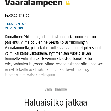
Vaaralampeen
14.05.2018 18:00
TEEA TUNTURI
YLIKIIMINKI
Kou­ral­li­nen Yli­kii­min­gin kalas­tus­kun­nan tal­koo­mie­hiä on
pais­ki­nut vii­me päi­vien hel­tees­sä töi­tä Yli­kii­min­gin
Vaa­ra­lam­mel­la, jot­ta kalas­ta­jil­le saa­daan uudet pit­kos­puut
val­miik­si kalas­tus­kau­del­le. Kym­me­ni­sen vuot­ta sit­ten
lam­mel­le val­mis­tui­vat leveäm­mät, esteet­tö­mät lai­tu­rit
eri­tyis­ryh­mien käyt­töön. Vii­me kesä­nä raken­net­tiin upea kota
ja nyt tekeil­lä ovat koko lam­men kier­tä­vät, noin 1,5
kilo­met­rin mit­tai­set pitkospuut.
Vain Tilaa­jil­le
Haluai­sit­ko jat­kaa