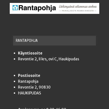
RAN­TA­POH­JA
Käyntiosoite
Revontie 2, II krs, ovi C, Haukipudas
Postiosoite
Rantapohja
Revontie 2, 90830
HAUKIPUDAS