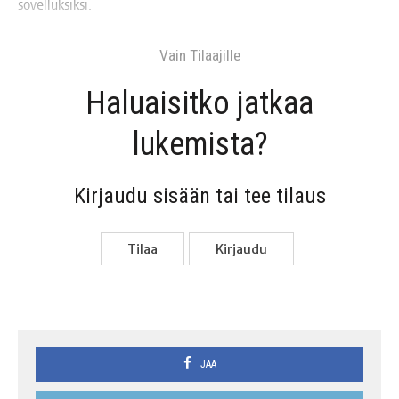
sovelluksiksi.
Vain Tilaa­jil­le
Haluai­sit­ko jat­kaa
lukemista?
Kir­jau­du sisään tai tee tilaus
Tilaa
Kir­jau­du
JAA