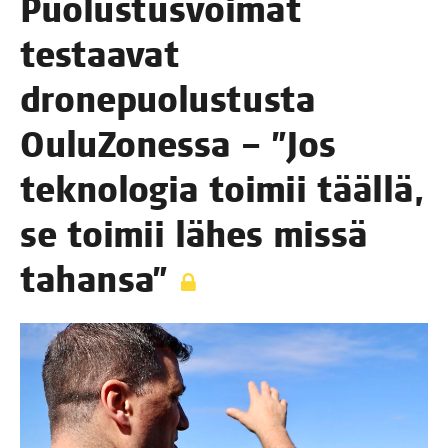
Puo­lus­tus­voi­mat
tes­taa­vat
dro­ne­puo­lus­tus­ta
OuluZo­nes­sa – ”Jos
tek­no­lo­gia toi­mii tääl­lä,
se toi­mii lähes mis­sä
tahansa”