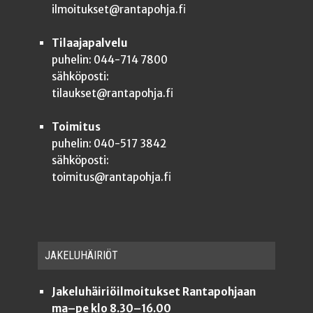
ilmoitukset@rantapohja.fi
Tilaajapalvelu
puhelin: 044-714 7800
sähköposti:
tilaukset@rantapohja.fi
Toimitus
puhelin: 040-517 3842
sähköposti:
toimitus@rantapohja.fi
JAKE­LU­HÄI­RIÖT
Jakeluhäiriöilmoitukset Rantapohjaan
ma–pe klo 8.30–16.00