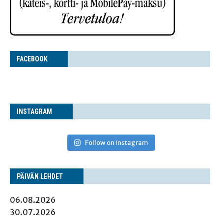
FACE­BOOK
INS­TA­GRAM
Follow on Instagram
PÄI­VÄN LEHDET
06.08.2026
30.07.2026