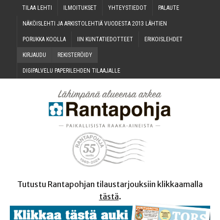
TILAA LEH­TI
ILMOI­TUK­SET
YHTEYS­TIE­DOT
PALAU­TE
NÄKÖIS­LEH­TI JA ARKIS­TO­LEH­TIÄ VUO­DES­TA 2013 LÄHTIEN
PORUK­KA KOOLLA
IIN KUN­TA­TIE­DOT­TEET
ERI­KOIS­LEH­DET
KIR­JAU­DU
REKIS­TE­RÖI­DY
DIGI­PAL­VE­LU PAPE­RI­LEH­DEN TILAAJALLE
Tutustu Rantapohjan tilaustarjouksiin klikkaamalla
tästä
.