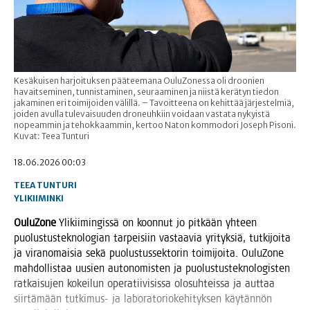
Kesäkuisen harjoituksen pääteemana OuluZonessa oli droonien
havaitseminen, tunnistaminen, seuraaminen ja niistä kerätyn tiedon
jakaminen eri toimijoiden välillä. – Tavoitteena on kehittää järjestelmiä,
joiden avulla tulevaisuuden droneuhkiin voidaan vastata nykyistä
nopeammin ja tehokkaammin, kertoo Naton kommodori Joseph Pisoni.
Kuvat: Teea Tunturi
18.06.2026 00:03
TEEA TUNTURI
YLIKIIMINKI
OuluZo­ne
Yli­kii­min­gis­sä on koon­nut jo pit­kään yhteen
puo­lus­tus­tek­no­lo­gian tar­pei­siin vas­taa­via yri­tyk­siä, tut­ki­joi­ta
ja viran­omai­sia sekä puo­lus­tus­sek­to­rin toi­mi­joi­ta. OuluZo­ne
mah­dol­lis­taa uusien auto­no­mis­ten ja puo­lus­tus­tek­no­lo­gis­ten
rat­kai­su­jen kokei­lun ope­ra­tii­vi­sis­sa olo­suh­teis­sa ja aut­taa
siir­tä­mään tut­ki­mus- ja labo­ra­to­rio­ke­hi­tyk­sen käy­tän­nön