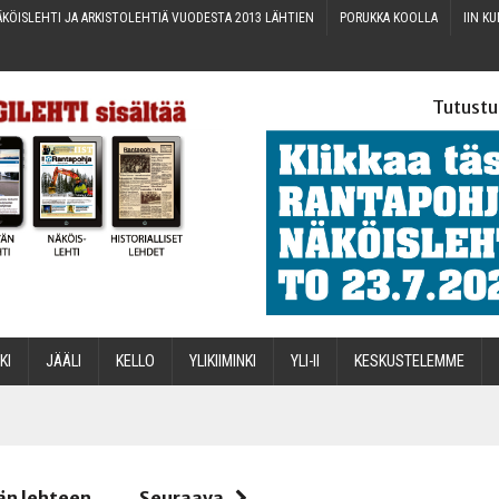
KÖIS­LEH­TI JA ARKIS­TO­LEH­TIÄ VUO­DES­TA 2013 LÄHTIEN
PORUK­KA KOOLLA
IIN KU
Tutustu
­KI
JÄÄ­LI
KEL­LO
YLI­KII­MIN­KI
YLI-II
KES­KUS­TE­LEM­ME
STA
än lehteen
Seuraava