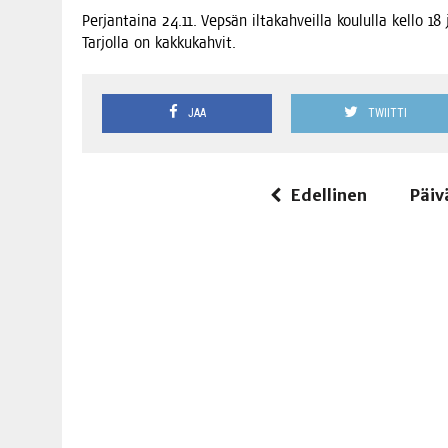
Per­jan­tai­na 24.11. Vep­sän ilta­kah­veil­la kou­lul­la kel­lo 18
Tar­jol­la on kakkukahvit.
JAA
TWIITTI
Edellinen
Päiv