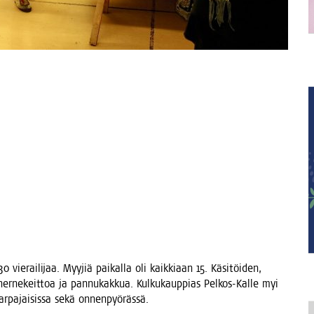
 vie­rai­li­jaa. Myy­jiä pai­kal­la oli kaik­ki­aan 15. Käsi­töi­den,
li her­ne­keit­toa ja pan­nu­kak­kua. Kul­ku­kaup­pias Pel­kos-Kal­le myi
 arpa­jai­sis­sa sekä onnenpyörässä.