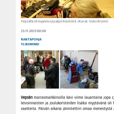
Vepsällä oli myynnissä paljon käsitöitä. (Kuvat: Sisko Brunni)
23.11.2023 00:00
RANTAPOHJA
YLIKIIMINKI
Vep­sän
mar­ras­mark­ki­noil­la kävi vii­me lau­an­tai­na jopa 130
lei­voin­nais­ten ja jou­lu­ko­ris­tei­den lisäk­si myy­tä­vä­nä o
vaat­tei­ta. Päi­vän aika­na jän­ni­tet­tiin omaa menes­tys­tä