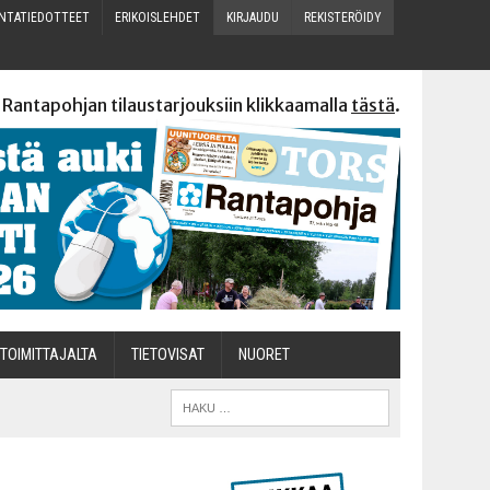
N­TA­TIE­DOT­TEET
ERI­KOIS­LEH­DET
KIR­JAU­DU
REKIS­TE­RÖI­DY
 Rantapohjan tilaustarjouksiin klikkaamalla
tästä
.
TOI­MIT­TA­JAL­TA
TIETOVISAT
NUO­RET