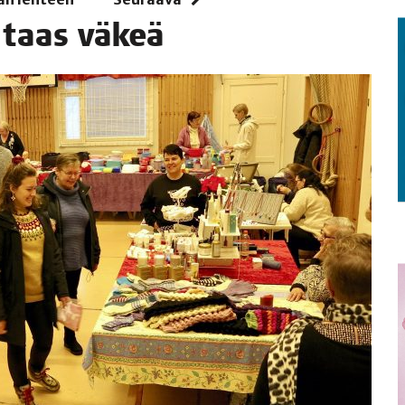
i taas väkeä
TAEN