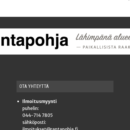
OTA YHTEYT­TÄ
Ilmoitusmyynti
puhelin:
044-714 7805
sähköposti:
ilmoitukset@rantapohja.fi