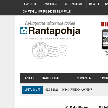
TILAA LEH­TI
ILMOI­TUK­SET
YHTEYS­TIE­DOT
PALAU­TE
NÄ
DIGI­PAL­VE­LU PAPE­RI­LEH­DEN TILAAJALLE
TÄNÄÄN
HAU­KI­PU­DAS
II
KUI­VA­NIE­MI
KII­MIN
LUETUIMMAT
06.08.2026
|
ONKS KAU­NOO NÄKYNY?
06.08.2026
|
MAKA­RO­NI­LAA­TI­KOL­LA ARKEEN
06.08.2026
|
OPIN­TOI­HIN KAN­SA­LAIS­OPIS­TOS­SA VOI SAA­DA AVUSTU
Edellinen
Päiv