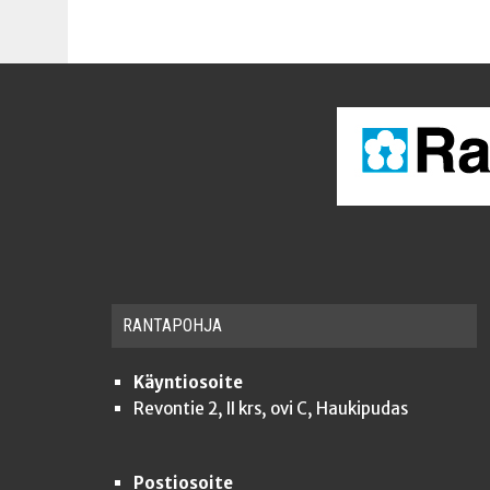
RAN­TA­POH­JA
Käyntiosoite
Revontie 2, II krs, ovi C, Haukipudas
Postiosoite