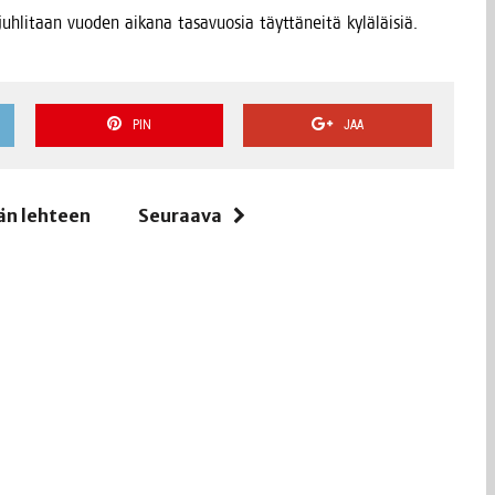
 juh­li­taan vuo­den aika­na tasa­vuo­sia täyt­tä­nei­tä kylä­läi­siä.
PIN
JAA
än lehteen
Seuraava