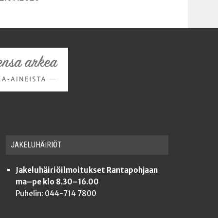
JAKE­LU­HÄI­RIÖT
Jakeluhäiriöilmoitukset Rantapohjaan
ma–pe klo 8.30–16.00
Puhelin: 044-714 7800