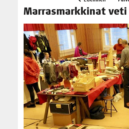
06.08.2026
|
TOI­VEI­DEN KOTI IISTÄ!
Mar­ras­mark­ki­nat vet
06.08.2026
|
KII­MIN­KI­PÄI­VÄT JÄR­JES­TE­TÄÄN PERIN­TEI­TÄ KUNNIOIT