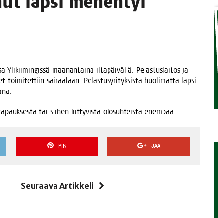
u­nut lap­si menehtyi
TAEN
 Yli­kii­min­gis­sä maa­nan­tai­na ilta­päi­väl­lä. Pelas­tus­lai­tos ja
i­mi­tet­tiin sai­raa­laan. Pelas­tus­yri­tyk­sis­tä huo­li­mat­ta lap­si
ana.
 tapauk­ses­ta tai sii­hen liit­ty­vis­tä olo­suh­teis­ta enempää.
PIN
JAA
i
Seuraava Artikkeli