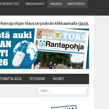
N­TA­TIE­DOT­TEET
ERI­KOIS­LEH­DET
KIR­JAU­DU
REKIS­TE­RÖI­DY
 Rantapohjan tilaustarjouksiin klikkaamalla
tästä
.
TOI­MIT­TA­JAL­TA
TIETOVISAT
NUO­RET