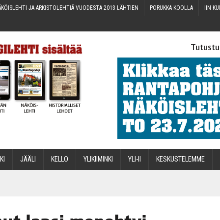
KÖIS­LEH­TI JA ARKIS­TO­LEH­TIÄ VUO­DES­TA 2013 LÄHTIEN
PORUK­KA KOOLLA
IIN KU
Tutustu
­KI
JÄÄ­LI
KEL­LO
YLI­KII­MIN­KI
YLI-II
KES­KUS­TE­LEM­ME
STA