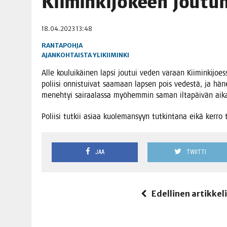
Kii­min­ki­jo­keen jou­t
06.08.2026
|
TOI­VEI­DEN KOTI IISTÄ!
18.04.2023 13:48
06.08.2026
|
KII­MIN­KI­PÄI­VÄT JÄR­JES­TE­TÄÄN PERIN­TEI­TÄ KUNNIOIT
RANTAPOHJA
AJANKOHTAISTA
YLIKIIMINKI
Alle kou­lui­käi­nen lap­si jou­tui veden varaan Kii­min­ki­joes­sa
polii­si onnis­tui­vat saa­maan lap­sen pois vedes­tä, ja hänet to
meneh­tyi sai­raa­las­sa myö­hem­min saman ilta­päi­vän aik
Polii­si tut­kii asi­aa kuo­le­man­syyn tut­kin­ta­na eikä ker­ro
JAA
TWIITTI
Edellinen artikkel