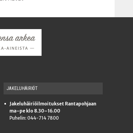
JAKE­LU­HÄI­RIÖT
Jakeluhäiriöilmoitukset Rantapohjaan
ma–pe klo 8.30–16.00
Puhelin: 044-714 7800