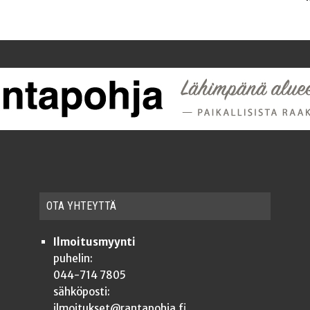
OTA YHTEYT­TÄ
Ilmoitusmyynti
puhelin:
044-714 7805
sähköposti:
ilmoitukset@rantapohja.fi