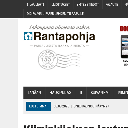
TILAA LEH­TI
ILMOI­TUK­SET
YHTEYS­TIE­DOT
PALAU­TE
NÄ
DIGI­PAL­VE­LU PAPE­RI­LEH­DEN TILAAJALLE
TÄNÄÄN
HAU­KI­PU­DAS
II
KUI­VA­NIE­MI
KII­MIN
LUETUIMMAT
06.08.2026
|
ONKS KAU­NOO NÄKYNY?
06.08.2026
|
MAKA­RO­NI­LAA­TI­KOL­LA ARKEEN
06.08.2026
|
OPIN­TOI­HIN KAN­SA­LAIS­OPIS­TOS­SA VOI SAA­DA AVUSTU