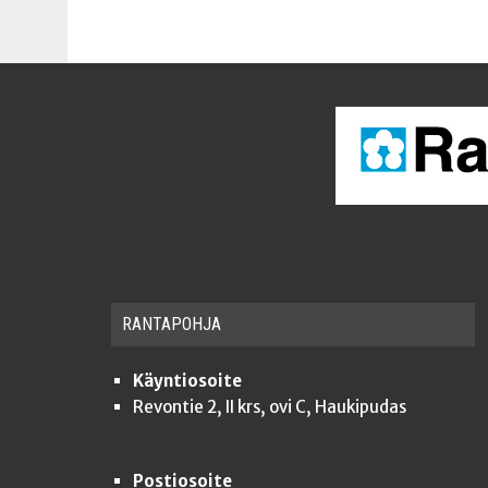
RAN­TA­POH­JA
Käyntiosoite
Revontie 2, II krs, ovi C, Haukipudas
Postiosoite