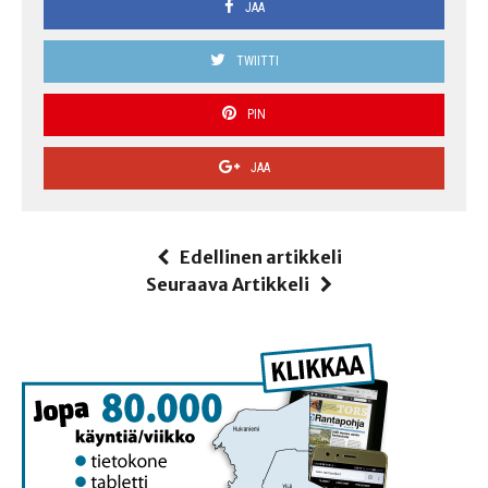
JAA
TWIITTI
PIN
JAA
Edellinen artikkeli
Seuraava Artikkeli