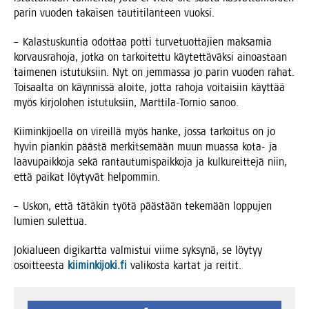
parin vuo­den takai­sen tau­ti­ti­lan­teen vuoksi.
– Kalas­tus­kun­tia odot­taa pot­ti tur­ve­tuot­ta­jien mak­sa­mia
kor­vaus­ra­ho­ja, jot­ka on tar­koi­tet­tu käy­tet­tä­väk­si ainoas­taan
tai­me­nen istu­tuk­siin. Nyt on jem­mas­sa jo parin vuo­den rahat.
Toi­saal­ta on käyn­nis­sä aloi­te, jot­ta raho­ja voi­tai­siin käyt­tää
myös kir­jo­lo­hen istu­tuk­siin, Mart­ti­la-Tor­nio sanoo.
Kii­min­ki­joel­la on vireil­lä myös han­ke, jos­sa tar­koi­tus on jo
hyvin pian­kin pääs­tä mer­kit­se­mään muun muas­sa kota- ja
laa­vu­paik­ko­ja sekä ran­tau­tu­mis­paik­ko­ja ja kul­ku­reit­te­jä niin,
että pai­kat löy­ty­vät helpommin.
– Uskon, että tätä­kin työ­tä pääs­tään teke­mään lop­pu­jen
lumien sulettua.
Jokia­lu­een digi­kart­ta val­mis­tui vii­me syk­sy­nä, se löy­tyy
osoit­tees­ta
kiiminkijoki.fi
vali­kos­ta kar­tat ja reitit.