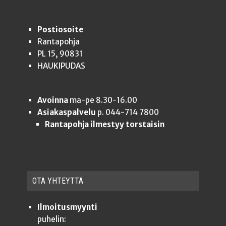
Postiosoite
Rantapohja
PL 15, 90831
HAUKIPUDAS
Avoinna
ma-pe 8.30-16.00
Asiakaspalvelu
p. 044-714 7800
Rantapohja ilmestyy torstaisin
OTA YHTEYT­TÄ
Ilmoitusmyynti
puhelin: