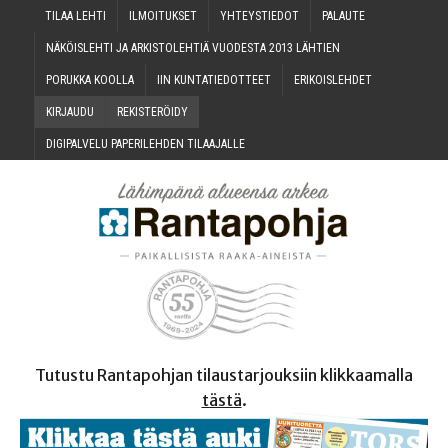
TILAA LEH­TI
ILMOI­TUK­SET
YHTEYS­TIE­DOT
PALAU­TE
NÄKÖIS­LEH­TI JA ARKIS­TO­LEH­TIÄ VUO­DES­TA 2013 LÄHTIEN
PORUK­KA KOOLLA
IIN KUN­TA­TIE­DOT­TEET
ERI­KOIS­LEH­DET
KIR­JAU­DU
REKIS­TE­RÖI­DY
DIGI­PAL­VE­LU PAPE­RI­LEH­DEN TILAAJALLE
Tutustu Rantapohjan tilaustarjouksiin klikkaamalla
tästä
.