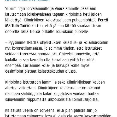
Yli­kii­min­gin Ter­va­lam­mil­le ja Vaa­ra­lam­mil­le pääs­tään
istut­ta­maan joka­ke­väi­seen tapaan kir­jo­loh­ta heti jäi­den
läh­det­tyä. Kii­min­ki­joen kalas­tusa­lu­een puheen­joh­ta­ja
Pent­ti
Mart­ti­la-Tor­nio
ker­too, että jäi­den läh­töä saa­daan tosin
odo­tel­la täl­lä tie­toa pit­käl­le tou­ko­kuun puolelle.
– Pyy­sim­me THL:ltä ohjeis­tuk­sen kalas­tus- ja kotai­lu­asioi­hin
nyt koro­na­ti­lan­tees­sa, ja saim­me tie­don, että istu­tuk­set
voi­daan toteut­taa nor­maa­lis­ti. Ohjeek­si annet­tiin, että
kodal­la ei saa ker­ral­la olla ker­ral­laan viit­tä hen­ki­löä
enem­pää. Lai­tam­me kota- ja laa­vu­pai­koil­le myös
desin­fioin­ti­pis­teet kalas­tus­kau­den alussa.
Kir­jo­loh­ta istu­te­taan lam­mil­le sekä Kii­min­ki­jo­keen kau­den
alet­tua vii­koit­tain. Kii­min­ki­joen kalas­tusa­lue on osta­nut
itsel­leen säi­liön, jol­la kalan kul­je­tuk­sia voi­daan hoi­taa
suju­vam­min riip­pu­mat­ta ulko­puo­li­sis­ta toimitusajoista.
Kalas­tusa­lu­eel­la on toi­vee­na, että pian pääs­täi­siin jo
istut­ta­maan tai­men­ta, jota ei vie­lä ole saa­tu kas­vat­ta­moi­den