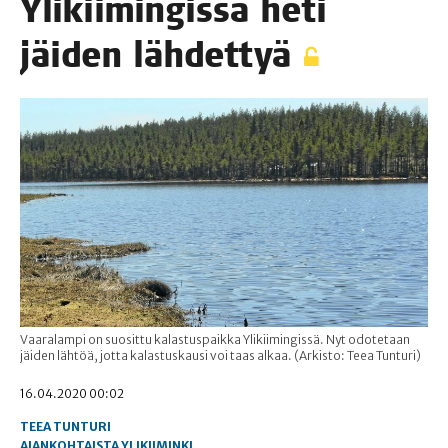
Yli­kii­min­gis­sä heti
jäi­den lähdettyä
Vaaralampi on suosittu kalastuspaikka Ylikiimingissä. Nyt odotetaan
jäiden lähtöä, jotta kalastuskausi voi taas alkaa. (Arkisto: Teea Tunturi)
16.04.2020 00:02
TEEA TUNTURI
AJANKOHTAISTA
YLIKIIMINKI