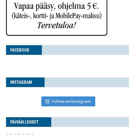
FACE­BOOK
INS­TA­GRAM
Follow on Instagram
PÄI­VÄN LEHDET