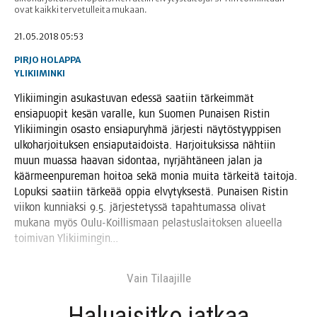
ovat kaikki tervetulleita mukaan.
21.05.2018 05:53
PIRJO HOLAPPA
YLIKIIMINKI
Yli­kii­min­gin asu­kas­tu­van edes­sä saa­tiin tär­keim­mät
ensia­puo­pit kesän varal­le, kun Suo­men Punai­sen Ris­tin
Yli­kii­min­gin osas­to ensia­pu­ryh­mä jär­jes­ti näy­tös­tyyp­pi­sen
ulko­har­joi­tuk­sen ensia­pu­tai­dois­ta. Har­joi­tuk­sis­sa näh­tiin
muun muas­sa haa­van sidon­taa, nyr­jäh­tä­neen jalan ja
käär­meen­pu­re­man hoi­toa sekä monia mui­ta tär­kei­tä tai­to­ja.
Lopuk­si saa­tiin tär­ke­ää oppia elvy­tyk­ses­tä. Punai­sen Ris­tin
vii­kon kun­niak­si 9.5. jär­jes­te­tys­sä tapah­tu­mas­sa oli­vat
muka­na myös Oulu-Koil­lis­maan pelas­tus­lai­tok­sen alu­eel­la
toi­mi­van Ylikiimingin…
Vain Tilaa­jil­le
Haluai­sit­ko jat­kaa