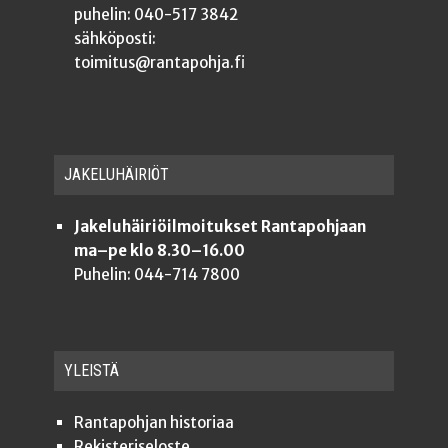
puhelin: 040-517 3842
sähköposti:
toimitus@rantapohja.fi
JAKE­LU­HÄI­RIÖT
Jakeluhäiriöilmoitukset Rantapohjaan
ma–pe klo 8.30–16.00
Puhelin: 044-714 7800
YLEISTÄ
Ran­ta­poh­jan historiaa
Rekis­te­ri­se­los­te