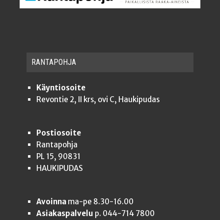
RAN­TA­POH­JA
Käyntiosoite
Revontie 2, II krs, ovi C, Haukipudas
Postiosoite
Rantapohja
PL 15, 90831
HAUKIPUDAS
Avoinna
ma-pe 8.30-16.00
Asiakaspalvelu
p. 044-714 7800