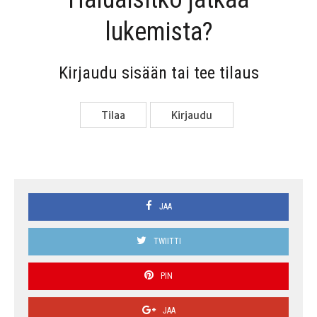
lukemista?
Kir­jau­du sisään tai tee tilaus
Tilaa
Kir­jau­du
JAA
TWIITTI
PIN
JAA