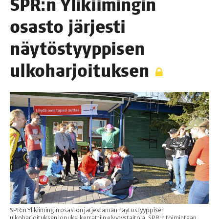
SPR:n Yli­kii­min­gin
osas­to jär­jes­ti
näy­tös­tyyp­pi­sen
ulkoharjoituksen
SPR:n Ylikiimingin osaston järjestämän näytöstyyppisen
ulkoharjoituksen lopuksi kerrattiin elvytystaitoja. SPR:n toimintaan