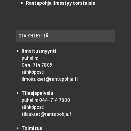
Rantapohja ilmestyy torstaisin
OTA YHTEYT­TÄ
Ilmoitusmyynti
puhelin:
044-714 7805
sähköposti:
ilmoitukset@rantapohja.fi
Tilaajapalvelu
puhelin: 044-714 7800
sähköposti:
tilaukset@rantapohja.fi
Toimitus