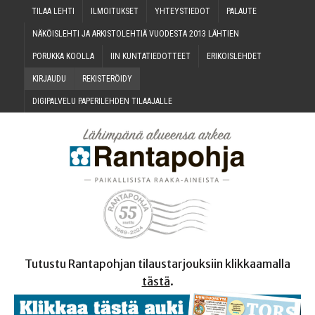
TILAA LEH­TI
ILMOI­TUK­SET
YHTEYS­TIE­DOT
PALAU­TE
NÄKÖIS­LEH­TI JA ARKIS­TO­LEH­TIÄ VUO­DES­TA 2013 LÄHTIEN
PORUK­KA KOOLLA
IIN KUN­TA­TIE­DOT­TEET
ERI­KOIS­LEH­DET
KIR­JAU­DU
REKIS­TE­RÖI­DY
DIGI­PAL­VE­LU PAPE­RI­LEH­DEN TILAAJALLE
Tutustu Rantapohjan tilaustarjouksiin klikkaamalla
tästä
.