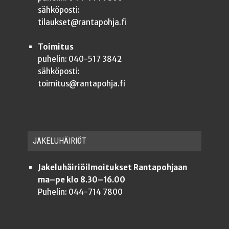
sähköposti:
tilaukset@rantapohja.fi
Toimitus
puhelin: 040-517 3842
sähköposti:
toimitus@rantapohja.fi
JAKE­LU­HÄI­RIÖT
Jakeluhäiriöilmoitukset Rantapohjaan
ma–pe klo 8.30–16.00
Puhelin: 044-714 7800