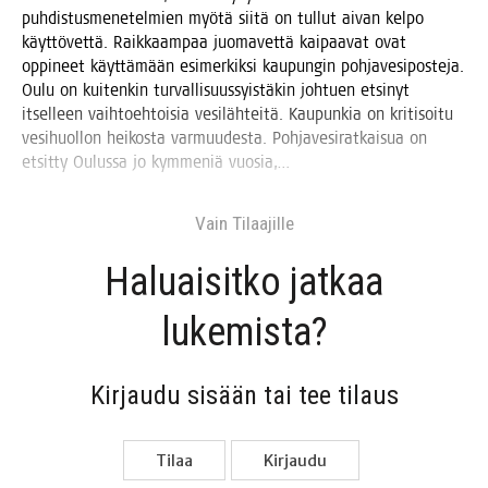
puh­dis­tus­me­ne­tel­mien myö­tä sii­tä on tul­lut aivan kel­po
käyt­tö­vet­tä. Raik­kaam­paa juo­ma­vet­tä kai­paa­vat ovat
oppi­neet käyt­tä­mään esi­mer­kik­si kau­pun­gin poh­ja­ve­si­pos­te­ja.
Oulu on kui­ten­kin tur­val­li­suus­syis­tä­kin joh­tuen etsi­nyt
itsel­leen vaih­toeh­toi­sia vesi­läh­tei­tä. Kau­pun­kia on kri­ti­soi­tu
vesi­huol­lon hei­kos­ta var­muu­des­ta. Poh­ja­ve­si­rat­kai­sua on
etsit­ty Oulus­sa jo kym­me­niä vuosia,…
Vain Tilaa­jil­le
Haluai­sit­ko jat­kaa
lukemista?
Kir­jau­du sisään tai tee tilaus
Tilaa
Kir­jau­du