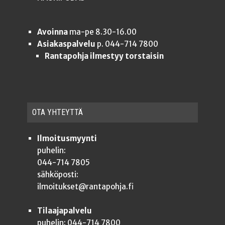
Avoinna
ma-pe 8.30-16.00
Asiakaspalvelu
p. 044-714 7800
Rantapohja ilmestyy torstaisin
OTA YHTEYT­TÄ
Ilmoitusmyynti
puhelin:
044-714 7805
sähköposti:
ilmoitukset@rantapohja.fi
Tilaajapalvelu
puhelin: 044-714 7800