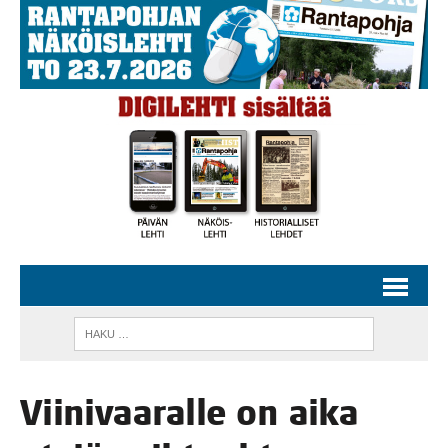
Vii­ni­vaa­ral­le on aika