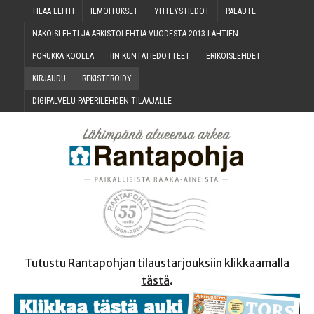
TILAA LEH­TI
ILMOI­TUK­SET
YHTEYS­TIE­DOT
PALAU­TE
NÄKÖIS­LEH­TI JA ARKIS­TO­LEH­TIÄ VUO­DES­TA 2013 LÄHTIEN
PORUK­KA KOOLLA
IIN KUN­TA­TIE­DOT­TEET
ERI­KOIS­LEH­DET
KIR­JAU­DU
REKIS­TE­RÖI­DY
DIGI­PAL­VE­LU PAPE­RI­LEH­DEN TILAAJALLE
Tutustu Rantapohjan tilaustarjouksiin klikkaamalla
tästä
.