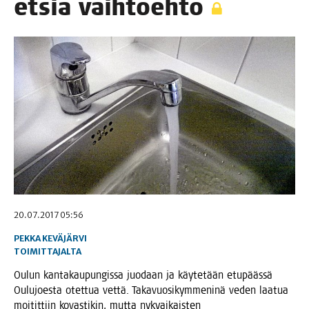
etsiä vaihtoehto
20.07.2017 05:56
PEKKA KEVÄJÄRVI
TOIMITTAJALTA
Oulun kan­ta­kau­pun­gis­sa juo­daan ja käy­te­tään etu­pääs­sä
Oulu­joes­ta otet­tua vet­tä. Taka­vuo­si­kym­me­ni­nä veden laa­tua
moi­tit­tiin kovas­ti­kin, mut­ta nyky­ai­kais­ten