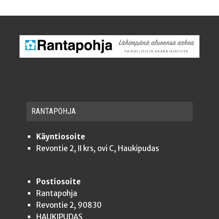
RAN­TA­POH­JA
Käyntiosoite
Revontie 2, II krs, ovi C, Haukipudas
Postiosoite
Rantapohja
Revontie 2, 90830
HAUKIPUDAS