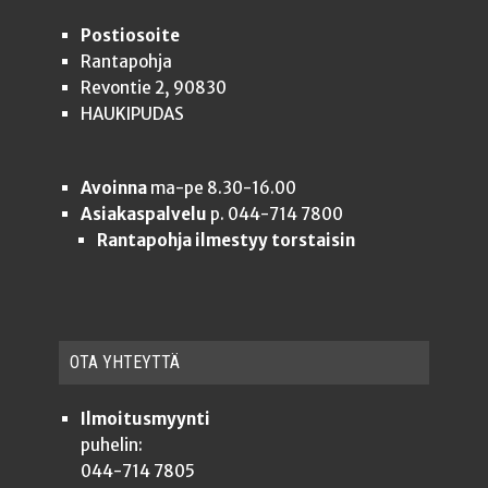
Postiosoite
Rantapohja
Revontie 2, 90830
HAUKIPUDAS
Avoinna
ma-pe 8.30-16.00
Asiakaspalvelu
p. 044-714 7800
Rantapohja ilmestyy torstaisin
OTA YHTEYT­TÄ
Ilmoitusmyynti
puhelin:
044-714 7805