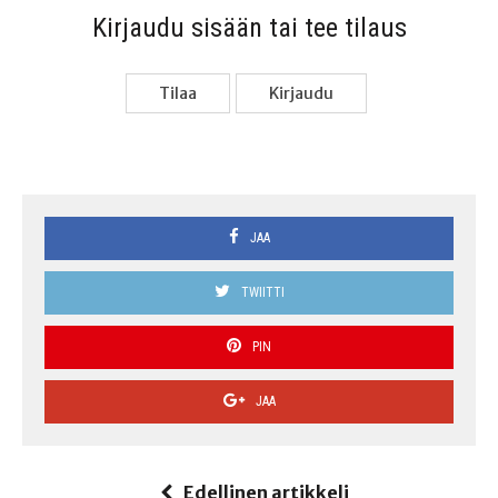
Kir­jau­du sisään tai tee tilaus
Tilaa
Kir­jau­du
JAA
TWIITTI
PIN
JAA
Edellinen artikkeli