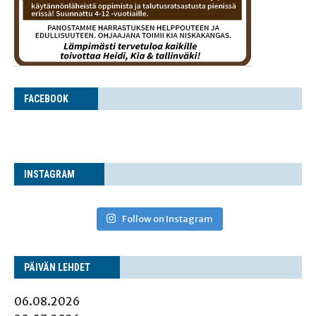
FACE­BOOK
INS­TA­GRAM
Follow on Instagram
PÄI­VÄN LEHDET
06.08.2026