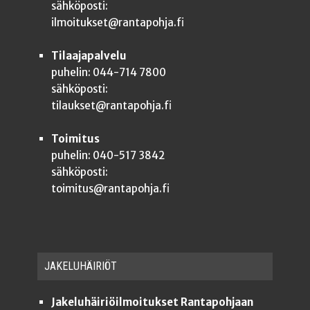
sähköposti:
ilmoitukset@rantapohja.fi
Tilaajapalvelu
puhelin: 044-714 7800
sähköposti:
tilaukset@rantapohja.fi
Toimitus
puhelin: 040-517 3842
sähköposti:
toimitus@rantapohja.fi
JAKE­LU­HÄI­RIÖT
Jakeluhäiriöilmoitukset Rantapohjaan