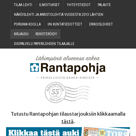
TILAA LEH­TI
ILMOI­TUK­SET
YHTEYS­TIE­DOT
PALAU­TE
NÄKÖIS­LEH­TI JA ARKIS­TO­LEH­TIÄ VUO­DES­TA 2013 LÄHTIEN
PORUK­KA KOOLLA
IIN KUN­TA­TIE­DOT­TEET
ERI­KOIS­LEH­DET
KIR­JAU­DU
REKIS­TE­RÖI­DY
DIGI­PAL­VE­LU PAPE­RI­LEH­DEN TILAAJALLE
Tutustu Rantapohjan tilaustarjouksiin klikkaamalla
tästä
.