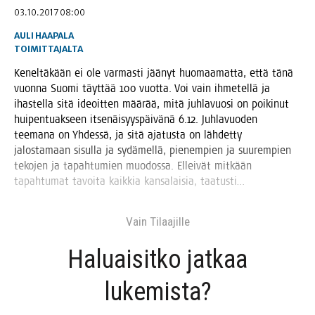
03.10.2017 08:00
AULI HAAPALA
TOIMITTAJALTA
Kenel­tä­kään ei ole var­mas­ti jää­nyt huo­maa­mat­ta, että tänä
vuon­na Suo­mi täyt­tää 100 vuot­ta. Voi vain ihme­tel­lä ja
ihas­tel­la sitä ideoit­ten mää­rää, mitä juh­la­vuo­si on poi­ki­nut
hui­pen­tuak­seen itse­näi­syys­päi­vä­nä 6.12. Juh­la­vuo­den
tee­ma­na on Yhdes­sä, ja sitä aja­tus­ta on läh­det­ty
jalos­ta­maan sisul­la ja sydä­mel­lä, pie­nem­pien ja suu­rem­pien
teko­jen ja tapah­tu­mien muo­dos­sa. Ellei­vät mit­kään
tapah­tu­mat tavoi­ta kaik­kia kan­sa­lai­sia, taatusti…
Vain Tilaa­jil­le
Haluai­sit­ko jat­kaa
lukemista?