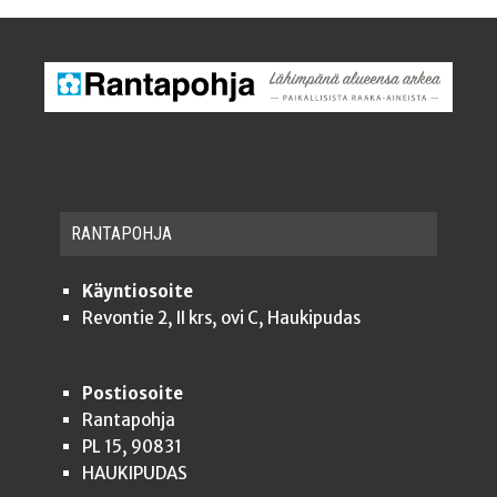
RAN­TA­POH­JA
Käyntiosoite
Revontie 2, II krs, ovi C, Haukipudas
Postiosoite
Rantapohja
PL 15, 90831
HAUKIPUDAS