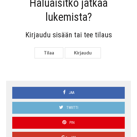
Haluai­sit­ko jat­kaa
lukemista?
Kir­jau­du sisään tai tee tilaus
Tilaa
Kir­jau­du
JAA
TWIITTI
PIN