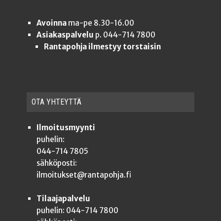
Avoinna
ma-pe 8.30-16.00
Asiakaspalvelu
p. 044-714 7800
Rantapohja ilmestyy torstaisin
OTA YHTEYT­TÄ
Ilmoitusmyynti
puhelin:
044-714 7805
sähköposti:
ilmoitukset@rantapohja.fi
Tilaajapalvelu
puhelin: 044-714 7800