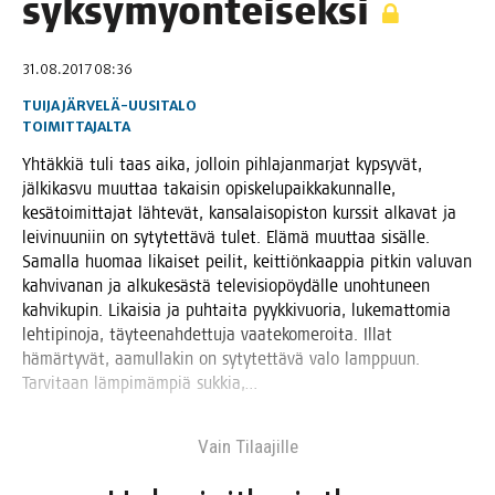
syksymyönteiseksi
31.08.2017 08:36
TUIJA JÄRVELÄ-UUSITALO
TOIMITTAJALTA
Yhtäk­kiä tuli taas aika, jol­loin pih­la­jan­mar­jat kyp­sy­vät,
jäl­ki­kas­vu muut­taa takai­sin opis­ke­lu­paik­ka­kun­nal­le,
kesä­toi­mit­ta­jat läh­te­vät, kan­sa­lais­opis­ton kurs­sit alka­vat ja
lei­vi­nuu­niin on syty­tet­tä­vä tulet. Elä­mä muut­taa sisäl­le.
Samal­la huo­maa likai­set pei­lit, keit­tiön­kaap­pia pit­kin valu­van
kah­vi­va­nan ja alku­ke­säs­tä tele­vi­sio­pöy­däl­le unoh­tu­neen
kah­vi­ku­pin. Likai­sia ja puh­tai­ta pyyk­ki­vuo­ria, luke­mat­to­mia
leh­ti­pi­no­ja, täy­tee­nah­det­tu­ja vaa­te­ko­me­roi­ta. Illat
hämär­ty­vät, aamul­la­kin on syty­tet­tä­vä valo lamp­puun.
Tar­vi­taan läm­pi­mäm­piä sukkia,…
Vain Tilaa­jil­le