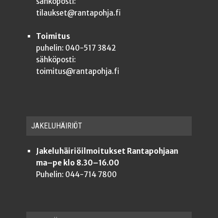
sähköposti:
tilaukset@rantapohja.fi
Toimitus
puhelin: 040-517 3842
sähköposti:
toimitus@rantapohja.fi
JAKE­LU­HÄI­RIÖT
Jakeluhäiriöilmoitukset Rantapohjaan
ma–pe klo 8.30–16.00
Puhelin: 044-714 7800