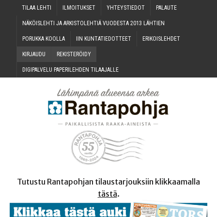
TILAA LEH­TI
ILMOI­TUK­SET
YHTEYS­TIE­DOT
PALAU­TE
NÄKÖIS­LEH­TI JA ARKIS­TO­LEH­TIÄ VUO­DES­TA 2013 LÄHTIEN
PORUK­KA KOOLLA
IIN KUN­TA­TIE­DOT­TEET
ERI­KOIS­LEH­DET
KIR­JAU­DU
REKIS­TE­RÖI­DY
DIGI­PAL­VE­LU PAPE­RI­LEH­DEN TILAAJALLE
Tutustu Rantapohjan tilaustarjouksiin klikkaamalla
tästä
.