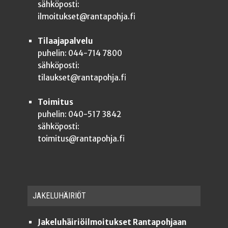
sähköposti:
ilmoitukset@rantapohja.fi
Tilaajapalvelu
puhelin: 044-714 7800
sähköposti:
tilaukset@rantapohja.fi
Toimitus
puhelin: 040-517 3842
sähköposti:
toimitus@rantapohja.fi
JAKE­LU­HÄI­RIÖT
Jakeluhäiriöilmoitukset Rantapohjaan