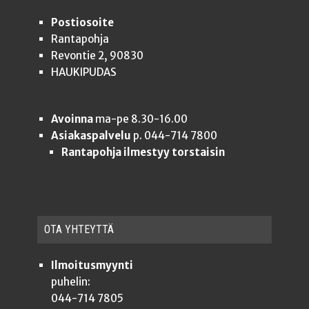
Postiosoite
Rantapohja
Revontie 2, 90830
HAUKIPUDAS
Avoinna
ma-pe 8.30-16.00
Asiakaspalvelu
p. 044-714 7800
Rantapohja ilmestyy torstaisin
OTA YHTEYT­TÄ
Ilmoitusmyynti
puhelin:
044-714 7805