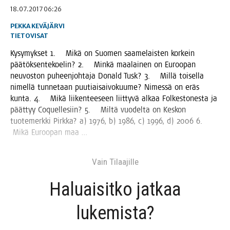
18.07.2017 06:26
PEKKA KEVÄJÄRVI
TIETOVISAT
Kysy­myk­set 1. Mikä on Suo­men saa­me­lais­ten kor­kein
pää­tök­sen­te­koe­lin? 2. Min­kä maa­lai­nen on Euroo­pan
neu­vos­ton puheen­joh­ta­ja Donald Tusk? 3. Mil­lä toi­sel­la
nimel­lä tun­ne­taan puu­tiai­sai­vo­kuu­me? Nimes­sä on eräs
kun­ta. 4. Mikä lii­ken­tee­seen liit­ty­vä alkaa Fol­kes­to­nes­ta ja
päät­tyy Coquel­le­siin? 5. Mil­tä vuo­del­ta on Kes­kon
tuo­te­merk­ki Pirk­ka? a) 1976, b) 1986, c) 1996, d) 2006 6.
Mikä Euroo­pan maa …
Vain Tilaa­jil­le
Haluai­sit­ko jat­kaa
lukemista?