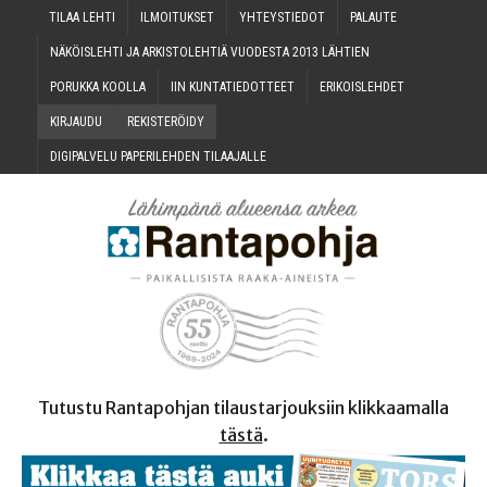
TILAA LEH­TI
ILMOI­TUK­SET
YHTEYS­TIE­DOT
PALAU­TE
NÄKÖIS­LEH­TI JA ARKIS­TO­LEH­TIÄ VUO­DES­TA 2013 LÄHTIEN
PORUK­KA KOOLLA
IIN KUN­TA­TIE­DOT­TEET
ERI­KOIS­LEH­DET
KIR­JAU­DU
REKIS­TE­RÖI­DY
DIGI­PAL­VE­LU PAPE­RI­LEH­DEN TILAAJALLE
Tutustu Rantapohjan tilaustarjouksiin klikkaamalla
tästä
.