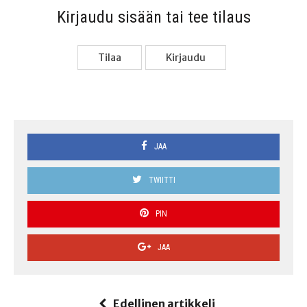
Kir­jau­du sisään tai tee tilaus
Tilaa
Kir­jau­du
JAA
TWIITTI
PIN
JAA
Edellinen artikkeli