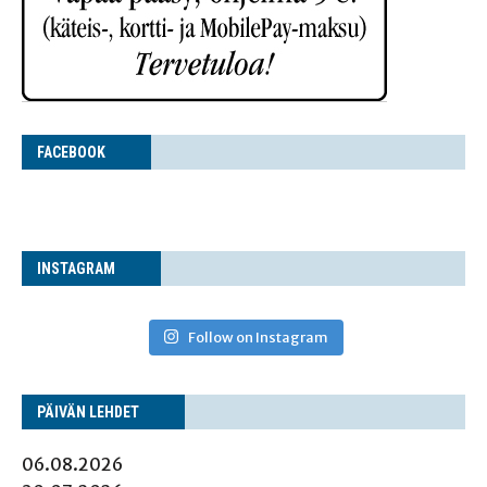
FACE­BOOK
INS­TA­GRAM
Follow on Instagram
PÄI­VÄN LEHDET
06.08.2026