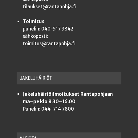
tilaukset@rantapohja.fi
Toimitus
puhelin: 040-517 3842
sähköposti:
toimitus@rantapohja.fi
JAKE­LU­HÄI­RIÖT
Jakeluhäiriöilmoitukset Rantapohjaan
ma–pe klo 8.30–16.00
Puhelin: 044-714 7800