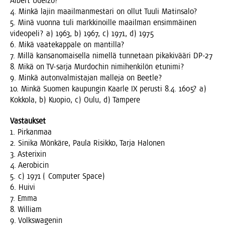
Albert Uderzo?
4. Min­kä lajin maa­il­man­mes­ta­ri on ollut Tuu­li Matinsalo?
5. Minä vuon­na tuli mark­ki­noil­le maa­il­man ensim­mäi­nen
video­pe­li? a) 1963, b) 1967, c) 1971, d) 1975
6. Mikä vaa­te­kap­pa­le on mantilla?
7. Mil­lä kan­san­omai­sel­la nimel­lä tun­ne­taan pika­ki­vää­ri DP-27
8. Mikä on TV-sar­ja Mur­doc­hin nimi­hen­ki­lön etunimi?
9. Min­kä auton­val­mis­ta­jan mal­le­ja on Beetle?
10. Min­kä Suo­men kau­pun­gin Kaar­le IX perus­ti 8.4. 1605? a)
Kok­ko­la, b) Kuo­pio, c) Oulu, d) Tampere
Vas­tauk­set
1. Pirkanmaa
2. Sini­ka Mön­kä­re, Pau­la Risik­ko, Tar­ja Halonen
3. Asterixin
4. Aerobicin
5. c) 1971 ( Com­pu­ter Space)
6. Huivi
7. Emma
8. William
9. Volkswagenin