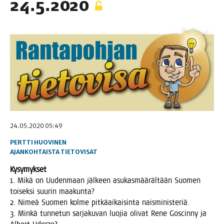
24.5.2020
24.05.2020 05:49
PERTTI HUOVINEN
AJANKOHTAISTA
TIETOVISAT
Kysy­myk­set
1. Mikä on Uuden­maan jäl­keen asu­kas­mää­räl­tään Suo­men
toi­sek­si suu­rin maakunta?
2. Nimeä Suo­men kol­me pit­kä­ai­kai­sin­ta naisministeriä.
3. Min­kä tun­ne­tun sar­ja­ku­van luo­jia oli­vat Rene Goscin­ny ja