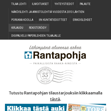
TILAA LEH­TI
ILMOI­TUK­SET
YHTEYS­TIE­DOT
PALAU­TE
NÄKÖIS­LEH­TI JA ARKIS­TO­LEH­TIÄ VUO­DES­TA 2013 LÄHTIEN
PORUK­KA KOOLLA
IIN KUN­TA­TIE­DOT­TEET
ERI­KOIS­LEH­DET
KIR­JAU­DU
REKIS­TE­RÖI­DY
DIGI­PAL­VE­LU PAPE­RI­LEH­DEN TILAAJALLE
Tutustu Rantapohjan tilaustarjouksiin klikkaamalla
tästä
.