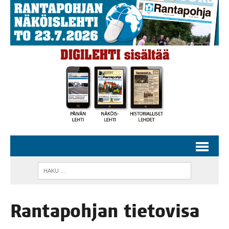
Ran­ta­poh­jan tie­to­vi­sa