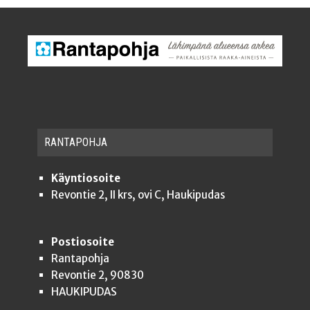
RAN­TA­POH­JA
Käyntiosoite
Revontie 2, II krs, ovi C, Haukipudas
Postiosoite
Rantapohja
Revontie 2, 90830
HAUKIPUDAS