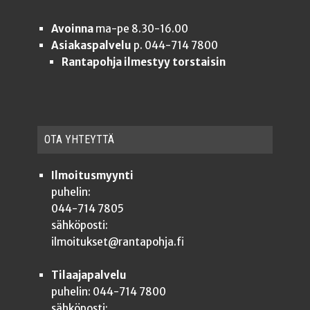
Avoinna
ma-pe 8.30-16.00
Asiakaspalvelu
p. 044-714 7800
Rantapohja ilmestyy torstaisin
OTA YHTEYT­TÄ
Ilmoitusmyynti
puhelin:
044-714 7805
sähköposti:
ilmoitukset@rantapohja.fi
Tilaajapalvelu
puhelin: 044-714 7800
sähköposti: