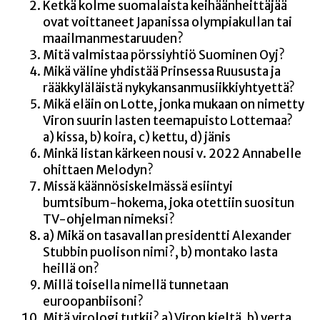
Ket­kä kol­me suo­ma­lais­ta kei­hään­heit­tä­jää
ovat voit­ta­neet Japa­nis­sa olym­pia­kul­lan tai
maailmanmestaruuden?
Mitä val­mis­taa pörs­siyh­tiö Suo­mi­nen Oyj?
Mikä väli­ne yhdis­tää Prin­ses­sa Ruusus­ta ja
rääk­ky­lä­läis­tä nykykansanmusiikkiyhtyettä?
Mikä eläin on Lot­te, jon­ka mukaan on nimet­ty
Viron suu­rin las­ten tee­ma­puis­to Lot­te­maa?
a) kis­sa, b) koi­ra, c) ket­tu, d) jänis
Min­kä lis­tan kär­keen nousi v. 2022 Anna­bel­le
ohit­taen Melodyn?
Mis­sä kään­nö­sis­kel­mäs­sä esiin­tyi
bumt­si­bum-hoke­ma, joka otet­tiin suo­si­tun
TV-ohjel­man nimeksi?
a) Mikä on tasa­val­lan pre­si­dent­ti Alexan­der
Stub­bin puo­li­son nimi?, b) mon­ta­ko las­ta
heil­lä on?
Mil­lä toi­sel­la nimel­lä tun­ne­taan
euroopanbiisoni?
Mitä viro­lo­gi tut­kii? a) Viron kiel­tä, b) ver­ta,