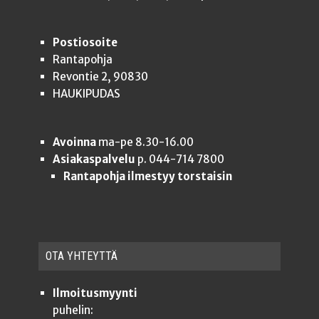
Postiosoite
Rantapohja
Revontie 2, 90830
HAUKIPUDAS
Avoinna
ma-pe 8.30-16.00
Asiakaspalvelu
p. 044-714 7800
Rantapohja ilmestyy torstaisin
OTA YHTEYT­TÄ
Ilmoitusmyynti
puhelin: