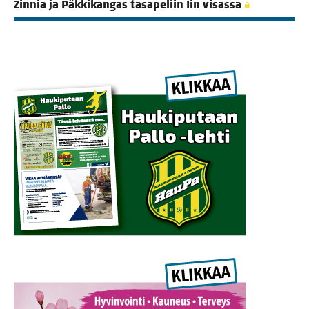
Zin­nia ja Päk­ki­kan­gas tasa­pe­liin Iin visassa