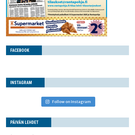
FACE­BOOK
INS­TA­GRAM
Follow on Instagram
PÄI­VÄN LEHDET