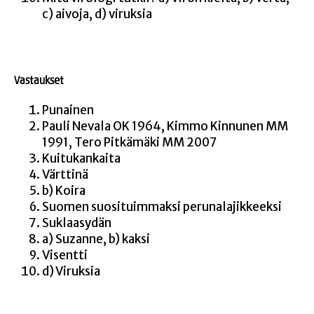
c) aivo­ja, d) viruksia
Vas­tauk­set
Punai­nen
Pau­li Neva­la OK 1964, Kim­mo Kin­nu­nen MM
1991, Tero Pit­kä­mä­ki MM 2007
Kui­tu­kan­kai­ta
Värt­ti­nä
b) Koi­ra
Suo­men suo­si­tuim­mak­si perunalajikkeeksi
Suklaa­sy­dän
a) Suzan­ne, b) kaksi
Visent­ti
d) Viruk­sia