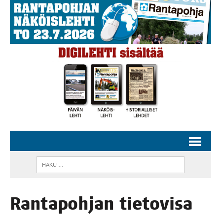
Ran­ta­poh­jan tie­to­vi­sa