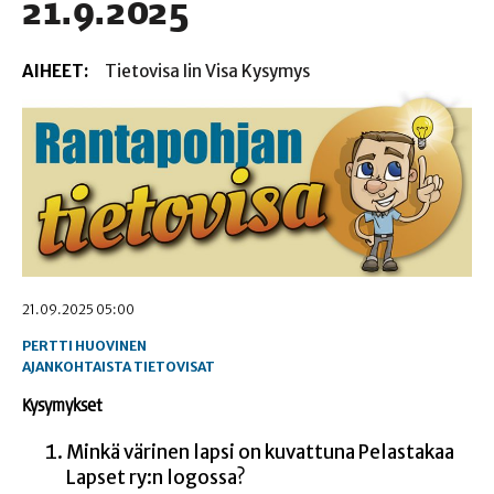
21.9.2025
AIHEET:
Tietovisa Iin Visa Kysymys
21.09.2025 05:00
PERTTI HUOVINEN
AJANKOHTAISTA
TIETOVISAT
Kysy­myk­set
Min­kä väri­nen lap­si on kuvat­tu­na Pelas­ta­kaa
Lap­set ry:n logossa?