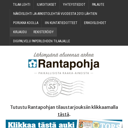
TILAA LEH­TI
ILMOI­TUK­SET
YHTEYS­TIE­DOT
PALAU­TE
NÄKÖIS­LEH­TI JA ARKIS­TO­LEH­TIÄ VUO­DES­TA 2013 LÄHTIEN
PORUK­KA KOOLLA
IIN KUN­TA­TIE­DOT­TEET
ERI­KOIS­LEH­DET
KIR­JAU­DU
REKIS­TE­RÖI­DY
DIGI­PAL­VE­LU PAPE­RI­LEH­DEN TILAAJALLE
Tutustu Rantapohjan tilaustarjouksiin klikkaamalla
tästä
.