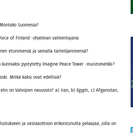
iä. Mon­ta­ko Suomessa?
the Voice of Fin­land ‑ohjel­man valmentajana
änen etu­ni­men­sä ja samal­la taiteilijanimensä?
 kun­niak­si pys­ty­tet­ty Ima­gi­ne Peace Tower ‑muis­to­merk­ki?
os­ki. Mit­kä kak­si ovat edellisiä?
elin on Val­vo­jien neu­vos­to? a) Iran, b) Egyp­ti, c) Afga­nis­tan,
lus­tuk­seen ja vas­taa­ot­toon eri­kois­tu­nut­ta pelaa­jaa, jol­la on