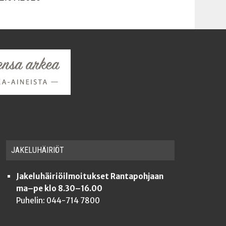
JAKE­LU­HÄI­RIÖT
Jakeluhäiriöilmoitukset Rantapohjaan
ma–pe klo 8.30–16.00
Puhelin: 044-714 7800