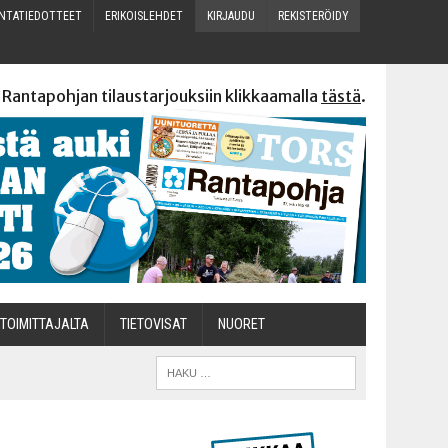
N­TA­TIE­DOT­TEET
ERI­KOIS­LEH­DET
KIR­JAU­DU
REKIS­TE­RÖI­DY
 Rantapohjan tilaustarjouksiin klikkaamalla
tästä
.
TOI­MIT­TA­JAL­TA
TIETOVISAT
NUO­RET