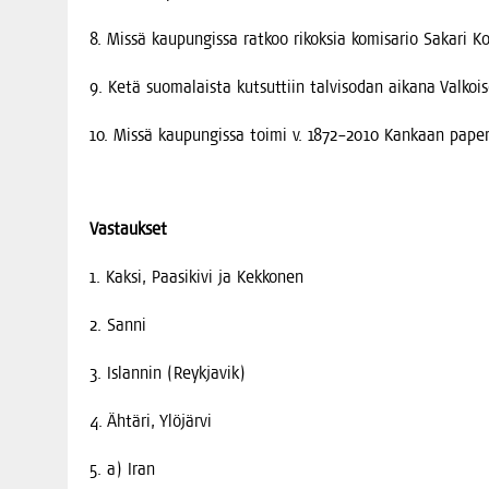
8. Mis­sä kau­pun­gis­sa rat­koo rikok­sia komi­sa­rio Saka­ri 
9. Ketä suo­ma­lais­ta kut­sut­tiin tal­vi­so­dan aika­na Val­ko
10. Mis­sä kau­pun­gis­sa toi­mi v. 1872–2010 Kan­kaan pape­ri­
Vas­tauk­set
1. Kak­si, Paa­si­ki­vi ja Kekkonen
2. San­ni
3. Islan­nin (Reyk­ja­vik)
4. Ähtä­ri, Ylöjärvi
5. a) Iran