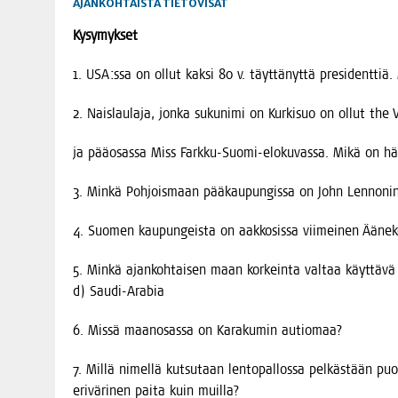
AJANKOHTAISTA
TIETOVISAT
Kysy­myk­set
1. USA:ssa on ollut kak­si 80 v. täyt­tä­nyt­tä pre­si­dent­t
2. Nais­lau­la­ja, jon­ka suku­ni­mi on Kur­ki­suo on ollut 
ja pää­osas­sa Miss Fark­ku-Suo­mi-elo­ku­vas­sa. Mikä on h
3. Min­kä Poh­jois­maan pää­kau­pun­gis­sa on John Len­no­nin
4. Suo­men kau­pun­geis­ta on aak­ko­sis­sa vii­mei­nen Ääne­k
5. Min­kä ajan­koh­tai­sen maan kor­kein­ta val­taa käyt­tä­vä 
d) Saudi-Arabia
6. Mis­sä maan­osas­sa on Kara­ku­min autiomaa?
7. Mil­lä nimel­lä kut­su­taan len­to­pal­los­sa pel­käs­tään puo­
eri­vä­ri­nen pai­ta kuin muilla?