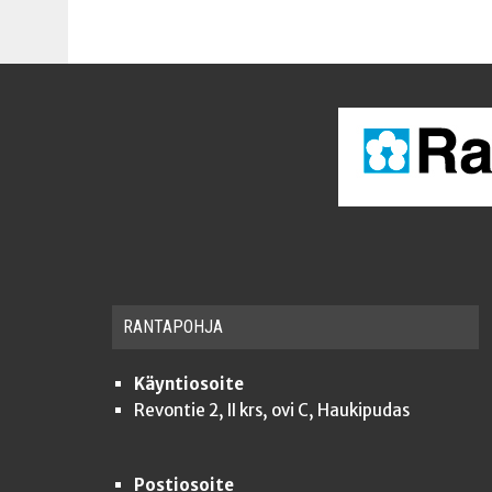
RAN­TA­POH­JA
Käyntiosoite
Revontie 2, II krs, ovi C, Haukipudas
Postiosoite