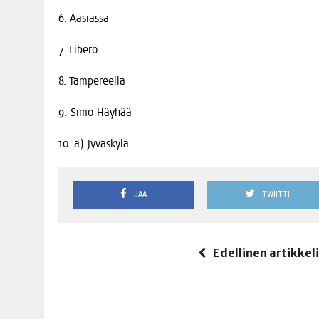
6. Aasias­sa
7. Libe­ro
8. Tam­pe­reel­la
9. Simo Häyhää
10. a) Jyväskylä
JAA
TWIITTI
Edellinen artikkel