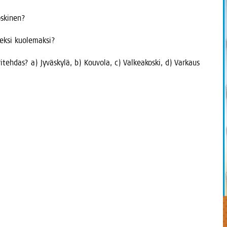
Koskinen?
i­sek­si kuolemaksi?
teh­das? a) Jyväs­ky­lä, b) Kou­vo­la, c) Val­kea­kos­ki, d) Varkaus