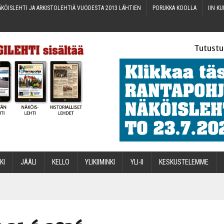
KÖIS­LEH­TI JA ARKIS­TO­LEH­TIÄ VUO­DES­TA 2013 LÄHTIEN
PORUK­KA KOOLLA
IIN KU
Tutustu
­KI
JÄÄ­LI
KEL­LO
YLI­KII­MIN­KI
YLI-II
KES­KUS­TE­LEM­ME
STA