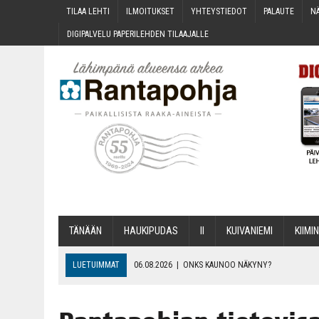
TILAA LEH­TI
ILMOI­TUK­SET
YHTEYS­TIE­DOT
PALAU­TE
NÄ
DIGI­PAL­VE­LU PAPE­RI­LEH­DEN TILAAJALLE
TÄNÄÄN
HAU­KI­PU­DAS
II
KUI­VA­NIE­MI
KII­MIN
LUETUIMMAT
06.08.2026
|
ONKS KAU­NOO NÄKYNY?
06.08.2026
|
MAKA­RO­NI­LAA­TI­KOL­LA ARKEEN
06.08.2026
|
OPIN­TOI­HIN KAN­SA­LAIS­OPIS­TOS­SA VOI SAA­DA AVUSTU