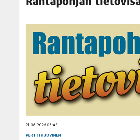
Ran­ta­poh­jan tie­to­vi­
06.08.2026
|
TOI­VEI­DEN KOTI IISTÄ!
06.08.2026
|
KII­MIN­KI­PÄI­VÄT JÄR­JES­TE­TÄÄN PERIN­TEI­TÄ KUNNIOIT
21.06.2026 05:43
PERTTI HUOVINEN