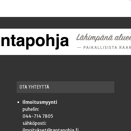
OTA YHTEYT­TÄ
Ilmoitusmyynti
puhelin:
044-714 7805
sähköposti:
ilmoitukset@rantapohja.fi