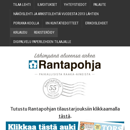
TILAA LEH­TI
ILMOI­TUK­SET
YHTEYS­TIE­DOT
PALAU­TE
NÄKÖIS­LEH­TI JA ARKIS­TO­LEH­TIÄ VUO­DES­TA 2013 LÄHTIEN
PORUK­KA KOOLLA
IIN KUN­TA­TIE­DOT­TEET
ERI­KOIS­LEH­DET
KIR­JAU­DU
REKIS­TE­RÖI­DY
DIGI­PAL­VE­LU PAPE­RI­LEH­DEN TILAAJALLE
Tutustu Rantapohjan tilaustarjouksiin klikkaamalla
tästä
.