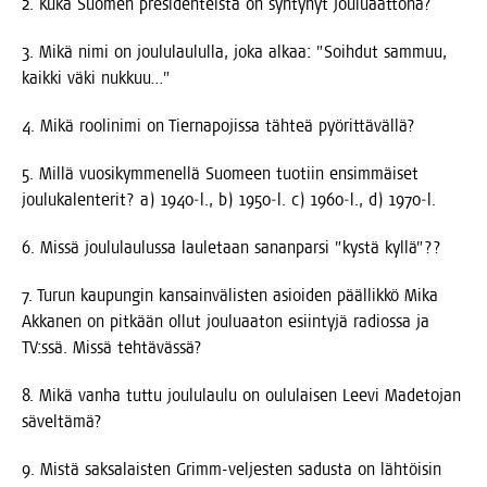
2. Kuka Suo­men pre­si­den­teis­tä on syn­ty­nyt jouluaattona?
3. Mikä nimi on jou­lu­lau­lul­la, joka alkaa: ”Soih­dut sam­muu,
kaik­ki väki nukkuu…”
4. Mikä roo­li­ni­mi on Tier­na­po­jis­sa täh­teä pyörittävällä?
5. Mil­lä vuo­si­kym­me­nel­lä Suo­meen tuo­tiin ensim­mäi­set
jou­lu­ka­len­te­rit? a) 1940‑l., b) 1950‑l. c) 1960‑l., d) 1970‑l.
6. Mis­sä jou­lu­lau­lus­sa lau­le­taan sanan­par­si ”kys­tä kyllä”??
7. Turun kau­pun­gin kan­sain­vä­lis­ten asioi­den pääl­lik­kö Mika
Akka­nen on pit­kään ollut jou­lu­aa­ton esiin­ty­jä radios­sa ja
TV:ssä. Mis­sä tehtävässä?
8. Mikä van­ha tut­tu jou­lu­lau­lu on oulu­lai­sen Lee­vi Made­to­jan
säveltämä?
9. Mis­tä sak­sa­lais­ten Grimm-vel­jes­ten sadus­ta on läh­töi­sin