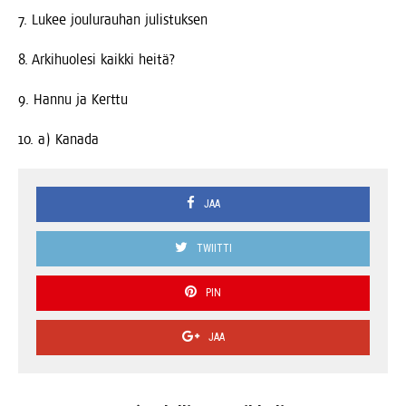
7. Lukee jou­lu­rau­han julistuksen
8. Arki­huo­le­si kaik­ki heitä?
9. Han­nu ja Kerttu
10. a) Kanada
JAA
TWIITTI
PIN
JAA