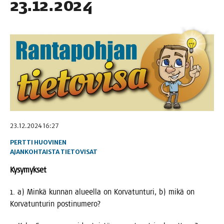
23.12.2024
23.12.2024 16:27
PERTTI HUOVINEN
AJANKOHTAISTA
TIETOVISAT
Kysy­myk­set
1. a) Min­kä kun­nan alu­eel­la on Kor­va­tun­tu­ri, b) mikä on
Kor­va­tun­tu­rin postinumero?