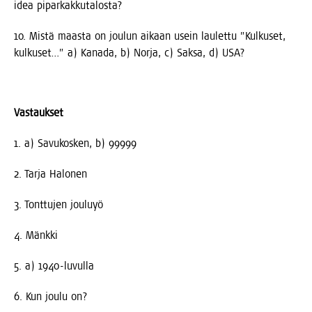
idea piparkakkutalosta?
10. Mis­tä maas­ta on jou­lun aikaan usein lau­let­tu ”Kul­kuset,
kul­kuset…” a) Kana­da, b) Nor­ja, c) Sak­sa, d) USA?
Vas­tauk­set
1. a) Savu­kos­ken, b) 99999
2. Tar­ja Halonen
3. Tont­tu­jen jouluyö
4. Mänk­ki
5. a) 1940-luvulla
6. Kun jou­lu on?