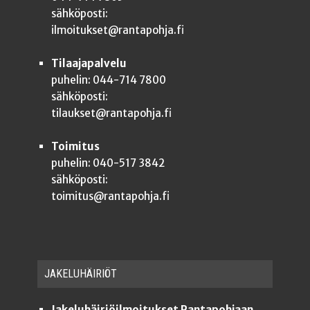
sähköposti:
ilmoitukset@rantapohja.fi
Tilaajapalvelu
puhelin: 044-714 7800
sähköposti:
tilaukset@rantapohja.fi
Toimitus
puhelin: 040-517 3842
sähköposti:
toimitus@rantapohja.fi
JAKE­LU­HÄI­RIÖT
Jakeluhäiriöilmoitukset Rantapohjaan