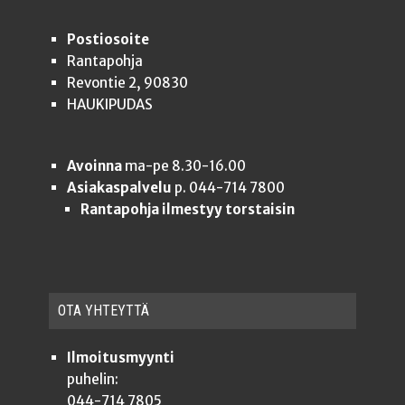
Postiosoite
Rantapohja
Revontie 2, 90830
HAUKIPUDAS
Avoinna
ma-pe 8.30-16.00
Asiakaspalvelu
p. 044-714 7800
Rantapohja ilmestyy torstaisin
OTA YHTEYT­TÄ
Ilmoitusmyynti
puhelin:
044-714 7805