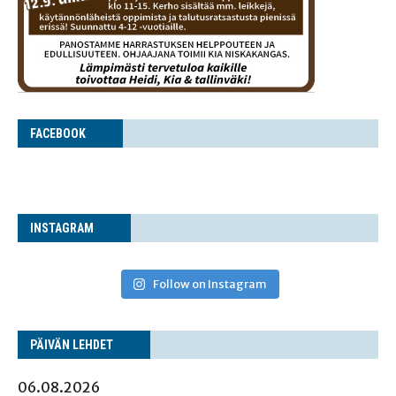
FACE­BOOK
INS­TA­GRAM
Follow on Instagram
PÄI­VÄN LEHDET
06.08.2026