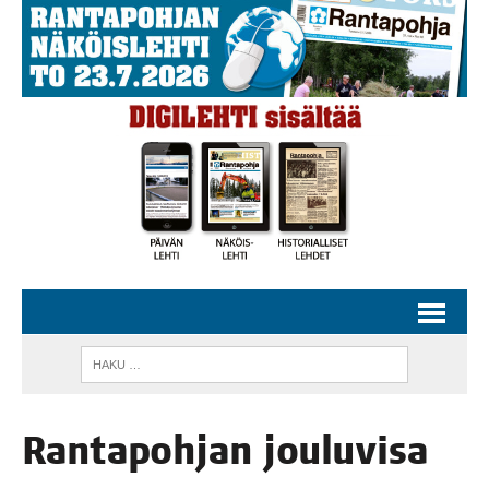
Ran­ta­poh­jan jou­lu­vi­sa