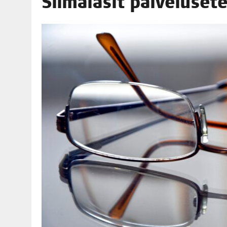
Sil­mä­la­sit palvelusete
06.08.2026
|
OPIN­TOI­HIN KAN­SA­LAIS­OPIS­TOS­SA VOI SAA­DA AVUSTU
08.08.2026
|
MENO­VINK­KE­JÄ LOP­PU­KE­SÄN TAPAHTUMIIN