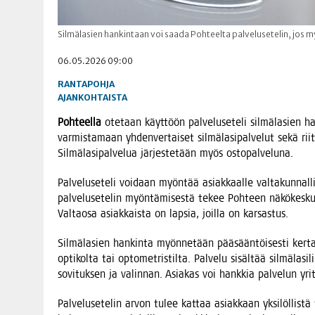
Silmälasien hankintaan voi saada Pohteelta palvelusetelin, jos
06.05.2026 09:00
RANTAPOHJA
AJANKOHTAISTA
Poh­teel­la
ote­taan käyt­töön pal­ve­luse­te­li sil­mä­la­sien ha
var­mis­ta­maan yhden­ver­tai­set sil­mä­la­si­pal­ve­lut sekä riit
Sil­mä­la­si­pal­ve­lua jär­jes­te­tään myös ostopalveluna.
Pal­ve­luse­te­li voi­daan myön­tää asiak­kaal­le val­ta­kun­nal­
pal­ve­luse­te­lin myön­tä­mi­ses­tä tekee Poh­teen näkö­kes­kuk­s
Val­tao­sa asiak­kais­ta on lap­sia, joil­la on karsastus.
Sil­mä­la­sien han­kin­ta myön­ne­tään pää­sään­töi­ses­ti ker­ta­lu
opti­kol­ta tai opto­met­ris­til­ta. Pal­ve­lu sisäl­tää sil­mä­la­s
sovi­tuk­sen ja valin­nan. Asia­kas voi hank­kia pal­ve­lun yri
Pal­ve­luse­te­lin arvon tulee kat­taa asiak­kaan yksi­löl­lis­tä 