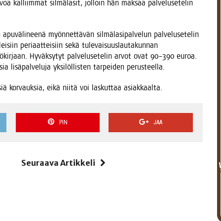
voa kal­liim­mat sil­mä­la­sit, jol­loin hän mak­saa pal­ve­luse­te­lin
n apu­vä­li­nee­nä myön­net­tä­vän sil­mä­la­si­pal­ve­lun pal­ve­luse­te­lin
­siin peri­aat­tei­siin sekä tule­vai­suus­lau­ta­kun­nan
n­tö­kir­jaan. Hyväk­sy­tyt pal­ve­luse­te­lin arvot ovat 90–390 euroa.
 lisä­pal­ve­lu­ja yksi­löl­lis­ten tar­pei­den perusteella.
­siä kor­vauk­sia, eikä nii­tä voi las­kut­taa asiakkaalta.
PIN
JAA
i
Seuraava Artikkeli