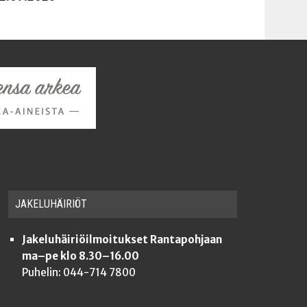
JAKE­LU­HÄI­RIÖT
Jakeluhäiriöilmoitukset Rantapohjaan
ma–pe klo 8.30–16.00
Puhelin: 044-714 7800