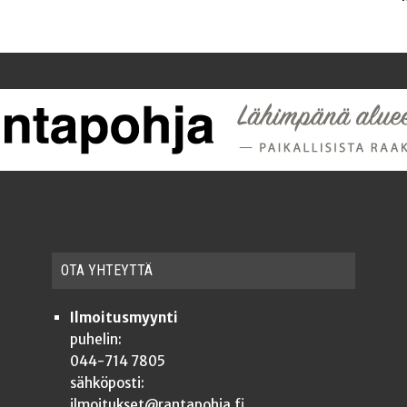
OTA YHTEYT­TÄ
Ilmoitusmyynti
puhelin:
044-714 7805
sähköposti:
ilmoitukset@rantapohja.fi