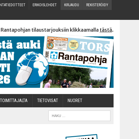
N­TA­TIE­DOT­TEET
ERI­KOIS­LEH­DET
KIR­JAU­DU
REKIS­TE­RÖI­DY
 Rantapohjan tilaustarjouksiin klikkaamalla
tästä
.
TOI­MIT­TA­JAL­TA
TIETOVISAT
NUO­RET