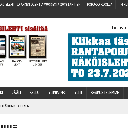
KÖIS­LEH­TI JA ARKIS­TO­LEH­TIÄ VUO­DES­TA 2013 LÄHTIEN
PORUK­KA KOOLLA
IIN KU
Tutustu
­KI
JÄÄ­LI
KEL­LO
YLI­KII­MIN­KI
YLI-II
KES­KUS­TE­LEM­ME
IN­TEI­TÄ KUNNIOITTAEN