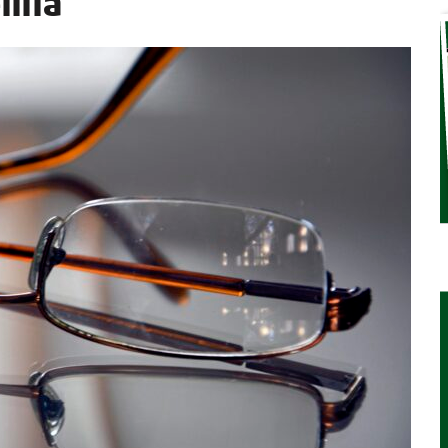
lillä
STA