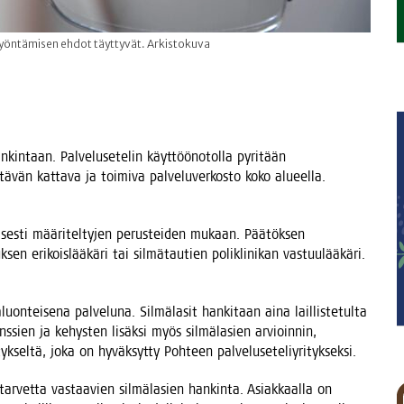
 myöntämisen ehdot täyttyvät. Arkistokuva
n­kin­taan. Pal­ve­luse­te­lin käyt­töö­no­tol­la pyri­tään
­tä­vän kat­ta­va ja toi­mi­va pal­ve­lu­ver­kos­to koko alu­eel­la.
li­ses­ti mää­ri­tel­ty­jen perus­tei­den mukaan. Pää­tök­sen
en eri­kois­lää­kä­ri tai sil­mä­tau­tien polikli­ni­kan vas­tuu­lää­kä­ri.
on­tei­se­na pal­ve­lu­na. Sil­mä­la­sit han­ki­taan aina lail­lis­te­tul­ta
i­lins­sien ja kehys­ten lisäk­si myös sil­mä­la­sien arvioin­nin,
­tyk­sel­tä, joka on hyväk­syt­ty Poh­teen palveluseteliyritykseksi.
tar­vet­ta vas­taa­vien sil­mä­la­sien han­kin­ta. Asiak­kaal­la on