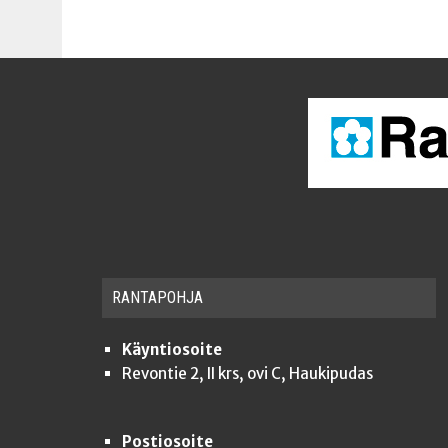
RAN­TA­POH­JA
Käyntiosoite
Revontie 2, II krs, ovi C, Haukipudas
Postiosoite