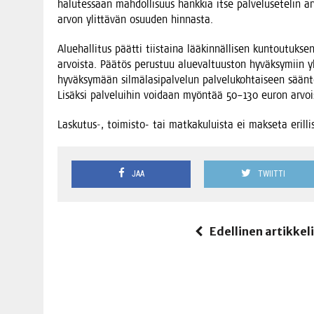
halu­tes­saan mah­dol­li­suus hank­kia itse pal­ve­luse­te­lin ar
arvon ylit­tä­vän osuu­den hinnasta.
Alue­hal­li­tus päät­ti tiis­tai­na lää­kin­näl­li­sen kun­tou­tuk­se
arvois­ta. Pää­tös perus­tuu alue­val­tuus­ton hyväk­sy­miin ylei
hyväk­sy­mään sil­mä­la­si­pal­ve­lun pal­ve­lu­koh­tai­seen sää
Lisäk­si pal­ve­lui­hin voi­daan myön­tää 50–130 euron arvoi­sia
Laskutus‑, toi­mis­to- tai mat­ka­ku­luis­ta ei mak­se­ta eril­li
JAA
TWIITTI
Edellinen artikkel