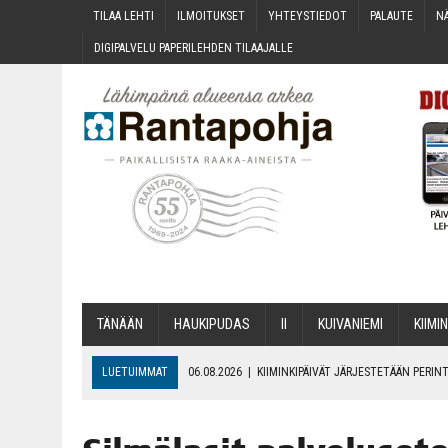
TILAA LEH­TI
ILMOI­TUK­SET
YHTEYS­TIE­DOT
PALAU­TE
NÄ
DIGI­PAL­VE­LU PAPE­RI­LEH­DEN TILAAJALLE
TÄNÄÄN
HAU­KI­PU­DAS
II
KUI­VA­NIE­MI
KII­MIN
LUETUIMMAT
06.08.2026
|
KII­MIN­KI­PÄI­VÄT JÄR­JES­TE­TÄÄN PER
06.08.2026
|
ONKS KAU­NOO NÄKYNY?
06.08.2026
|
MAKA­RO­NI­LAA­TI­KOL­LA ARKEEN