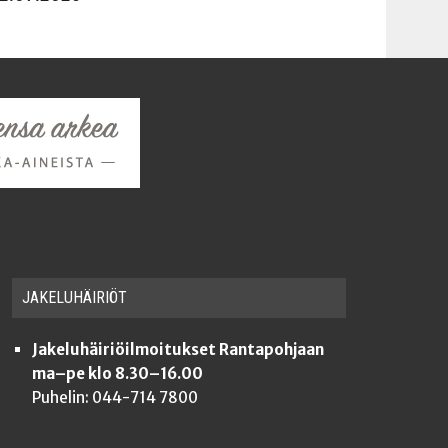
JAKE­LU­HÄI­RIÖT
Jakeluhäiriöilmoitukset Rantapohjaan
ma–pe klo 8.30–16.00
Puhelin: 044-714 7800