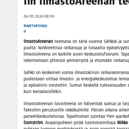
Iin Ilmas­toA­ree­nan 
06.08.2026
|
TOI­VEI­DEN KOTI IISTÄ!
06.05.2026 08:00
06.08.2026
|
KII­MIN­KI­PÄI­VÄT JÄR­JES­TE­TÄÄN PERIN­TEI­TÄ KUNNIOIT
RANTAPOHJA
II
Ilmas­toA­ree­nan
tee­ma­na on tänä vuon­na Säh­köä ja sumua
puol­ta: kon­kreet­ti­sia rat­kai­su­ja ja toi­saal­ta epä­sel­vyyt­t
Ilmas­toA­ree­na on kai­kil­le avoin kes­kus­te­lu­foo­ru­mi. Tapa
raken­ta­maan yhteis­tä ymmär­rys­tä ja etsi­mään ratkaisu
Säh­kö on kes­kei­nen voi­ma ilmas­to­krii­sin rat­kai­se­mi­ses­
puo­les­taan viit­taa ilmas­to- ja ener­gia­kes­kus­te­lua lei­maa­vi
ja epä­sel­viin vies­tei­hin. Sumun kes­kel­lä tule­vai­suu­den 
kuin kansalaisillekin.
Ilmas­toA­ree­nan tavoit­tee­na on häl­ven­tää sumua ja tar­jo­t
fak­toi­hin perus­tu­vil­le näkö­kul­mil­le. Päi­vän aika­na aihei­
panee­li­kes­kus­te­luis­sa. Tapah­tu­man juon­taa Ylen ajan­koh­
Dam­ström
. Ava­jais­pu­heen pitää luon­to­toi­mit­ta­ja
Mik­ko 
puh­taan luon­non mer­ki­tyk­ses­tä ja arjen pie­nis­tä teois