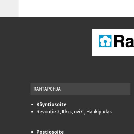
RAN­TA­POH­JA
Käyntiosoite
Revontie 2, II krs, ovi C, Haukipudas
Postiosoite