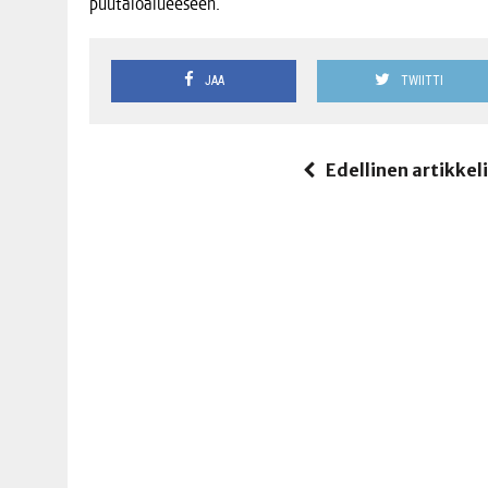
puutaloalueeseen.
JAA
TWIITTI
Edellinen artikkel