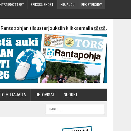
N­TA­TIE­DOT­TEET
ERI­KOIS­LEH­DET
KIR­JAU­DU
REKIS­TE­RÖI­DY
 Rantapohjan tilaustarjouksiin klikkaamalla
tästä
.
TOI­MIT­TA­JAL­TA
TIETOVISAT
NUO­RET