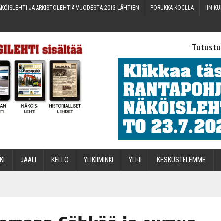
KÖIS­LEH­TI JA ARKIS­TO­LEH­TIÄ VUO­DES­TA 2013 LÄHTIEN
PORUK­KA KOOLLA
IIN KU
Tutustu
­KI
JÄÄ­LI
KEL­LO
YLI­KII­MIN­KI
YLI-II
KES­KUS­TE­LEM­ME
STA