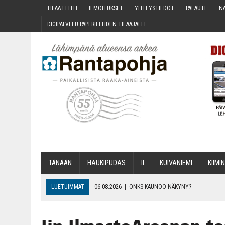
TILAA LEH­TI
ILMOI­TUK­SET
YHTEYS­TIE­DOT
PALAU­TE
NÄ
DIGI­PAL­VE­LU PAPE­RI­LEH­DEN TILAAJALLE
TÄNÄÄN
HAU­KI­PU­DAS
II
KUI­VA­NIE­MI
KII­MIN
LUETUIMMAT
06.08.2026
|
ONKS KAU­NOO NÄKYNY?
06.08.2026
|
MAKA­RO­NI­LAA­TI­KOL­LA ARKEEN
06.08.2026
|
OPIN­TOI­HIN KAN­SA­LAIS­OPIS­TOS­SA VOI SAA­DA AVUSTU