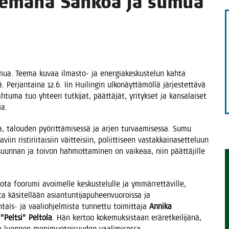
tee­ma­na Säh­köä ja sumua
TAEN
. Tee­ma kuvaa ilmas­to- ja ener­gia­kes­kus­te­lun kah­ta
ä. Per­jan­tai­na 12.6. Iin Hui­lin­gin ulko­näyt­tä­möl­lä jär­jes­tet­tä­vä
h­tu­ma tuo yhteen tut­ki­jat, päät­tä­jät, yri­tyk­set ja kan­sa­lai­set
ja.
sa, talou­den pyö­rit­tä­mi­ses­sä ja arjen tur­vaa­mi­ses­sa. Sumu
in ris­ti­rii­tai­siin väit­tei­siin, poliit­ti­seen vas­tak­kai­na­set­te­luun
suun­nan ja toi­von hah­mot­ta­mi­nen on vai­ke­aa, niin päät­tä­jil­le
a foo­ru­mi avoi­mel­le kes­kus­te­lul­le ja ymmär­ret­tä­vil­le,
ta käsi­tel­lään asian­tun­ti­ja­pu­heen­vuo­rois­sa ja
tais- ja vaa­lioh­jel­mis­ta tun­net­tu toi­mit­ta­ja
Anni­ka
”Pelt­si” Pel­to­la
. Hän ker­too koke­muk­sis­taan erä­ret­kei­li­jä­nä,
­ta luon­non moni­muo­toi­suu­den vaalimisessa.