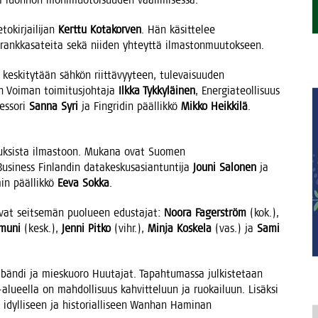
o­kir­jai­li­jan
Kert­tu Kota­kor­ven
. Hän käsit­te­lee
 rank­ka­sa­tei­ta sekä nii­den yhteyt­tä ilmastonmuutokseen.
a kes­ki­ty­tään säh­kön riit­tä­vyy­teen, tule­vai­suu­den
n Voi­man toi­mi­tus­joh­ta­ja
Ilk­ka Tyk­ky­läi­nen
, Ener­gia­teol­li­suus
es­so­ri
San­na Syri
ja Fingri­din pääl­lik­kö
Mik­ko Heik­ki­lä
.
u­tuk­sis­ta ilmas­toon. Muka­na ovat Suo­men
Busi­ness Fin­lan­din data­kes­kus­asian­tun­ti­ja
Jou­ni Salo­nen
ja
min pääl­lik­kö
Eeva Sok­ka
.
a­vat seit­se­män puo­lu­een edus­ta­jat:
Noo­ra Fager­ström
(kok.),
­mu­ni
(kesk.),
Jen­ni Pit­ko
(vihr.),
Min­ja Kos­ke­la
(vas.) ja
Sami
än­di ja mies­kuo­ro Huu­ta­jat. Tapah­tu­mas­sa jul­kis­te­taan
alu­eel­la on mah­dol­li­suus kah­vit­te­luun ja ruo­kai­luun. Lisäk­si
 idyl­li­seen ja his­to­rial­li­seen Wan­han Hami­nan