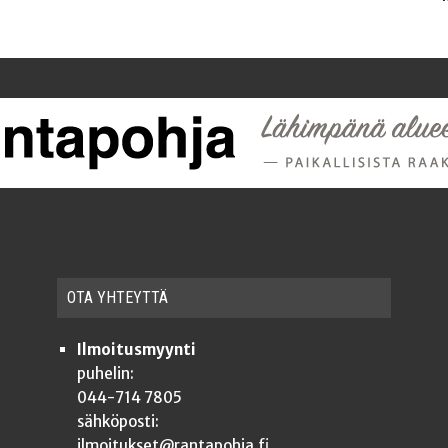
OTA YHTEYT­TÄ
Ilmoitusmyynti
puhelin:
044-714 7805
sähköposti:
ilmoitukset@rantapohja.fi