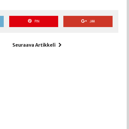
PIN
JAA
i
Seuraava Artikkeli