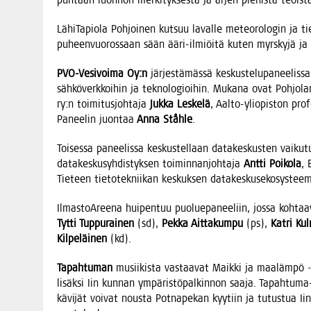
Lähi­Ta­pio­la Poh­joi­nen kut­suu laval­le meteo­ro­lo­gin ja tie­t
puheen­vuo­ros­saan sään ääri-ilmiöi­tä kuten myrs­ky­jä ja
PVO-Vesi­voi­ma Oy:n
jär­jes­tä­mäs­sä kes­kus­te­lu­pa­nee­lis­s
säh­kö­verk­koi­hin ja tek­no­lo­gioi­hin. Muka­na ovat Poh­jo­la
ry:n toi­mi­tus­joh­ta­ja
Juk­ka Les­ke­lä
, Aal­to-yli­opis­ton pro­f
Panee­lin juon­taa
Anna Ståh­le
.
Toi­ses­sa panee­lis­sa kes­kus­tel­laan data­kes­kus­ten vai­k
data­kes­kusyh­dis­tyk­sen toi­min­nan­joh­ta­ja
Ant­ti Poi­ko­la
, 
Tie­teen tie­to­tek­nii­kan kes­kuk­sen data­kes­kuse­ko­sys­tee­
Ilmas­toA­ree­na hui­pen­tuu puo­lue­pa­nee­liin, jos­sa koh­ta
Tyt­ti Tup­pu­rai­nen
(sd),
Pek­ka Ait­ta­kum­pu
(ps),
Kat­ri Kul
Kil­pe­läi­nen
(kd).
Tapah­tu­man
musii­kis­ta vas­taa­vat Maik­ki ja maa­läm­pö ‑b
lisäk­si Iin kun­nan ympä­ris­tö­pal­kin­non saa­ja. Tapah­tu­ma-
kävi­jät voi­vat nous­ta Pot­na­pe­kan kyy­tiin ja tutus­tua Iin