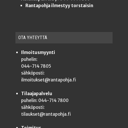
Rantapohja ilmestyy torstaisin
OTA YHTEYT­TÄ
Ilmoitusmyynti
puhelin:
044-714 7805
sähköposti:
ilmoitukset@rantapohja.fi
Tilaajapalvelu
puhelin: 044-714 7800
sähköposti:
tilaukset@rantapohja.fi
Toimitus