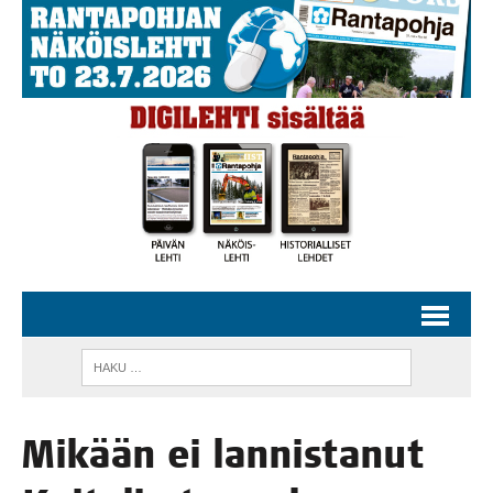
Mikään ei lan­nis­ta­nut