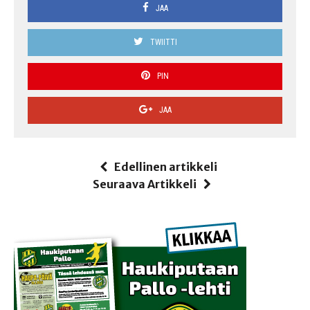
JAA
TWIITTI
PIN
JAA
Edellinen artikkeli
Seuraava Artikkeli