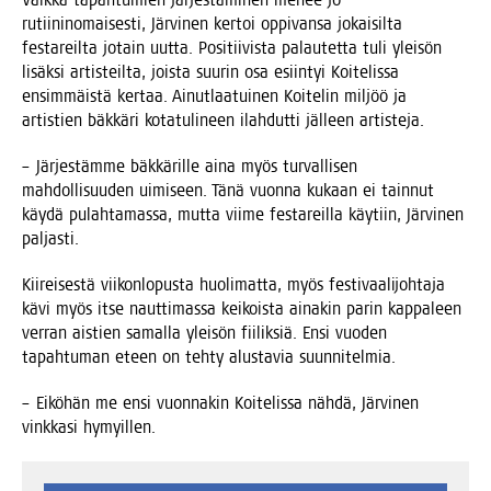
Vaik­ka tapah­tu­mien jär­jes­tä­mi­nen menee jo
rutii­nin­omai­ses­ti, Jär­vi­nen ker­toi oppi­van­sa jokai­sil­ta
fes­ta­reil­ta jotain uut­ta. Posi­tii­vis­ta palau­tet­ta tuli ylei­sön
lisäk­si artis­teil­ta, jois­ta suu­rin osa esiin­tyi Koi­te­lis­sa
ensim­mäis­tä ker­taa. Ainut­laa­tui­nen Koi­te­lin mil­jöö ja
artis­tien bäk­kä­ri kota­tu­li­neen ilah­dut­ti jäl­leen artisteja.
– Jär­jes­täm­me bäk­kä­ril­le aina myös tur­val­li­sen
mah­dol­li­suu­den uimi­seen. Tänä vuon­na kukaan ei tain­nut
käy­dä pulah­ta­mas­sa, mut­ta vii­me fes­ta­reil­la käy­tiin, Jär­vi­nen
paljasti.
Kii­rei­ses­tä vii­kon­lo­pus­ta huo­li­mat­ta, myös fes­ti­vaa­li­joh­ta­ja
kävi myös itse naut­ti­mas­sa kei­kois­ta aina­kin parin kap­pa­leen
ver­ran ais­tien samal­la ylei­sön fii­lik­siä. Ensi vuo­den
tapah­tu­man eteen on teh­ty alus­ta­via suunnitelmia.
– Eikö­hän me ensi vuon­na­kin Koi­te­lis­sa näh­dä, Jär­vi­nen
vink­ka­si hymyillen.