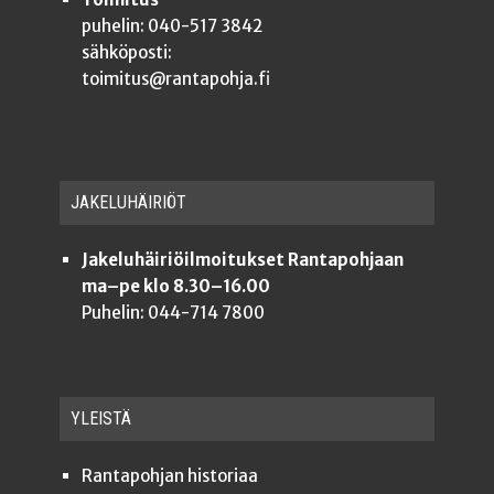
puhelin: 040-517 3842
sähköposti:
toimitus@rantapohja.fi
JAKE­LU­HÄI­RIÖT
Jakeluhäiriöilmoitukset Rantapohjaan
ma–pe klo 8.30–16.00
Puhelin: 044-714 7800
YLEISTÄ
Ran­ta­poh­jan historiaa