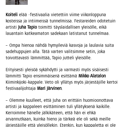
Koi­te­li
elää ‑fes­ti­vaa­lia vie­tet­tiin vii­me vii­kon­lop­pu­na
kos­teis­sa ja intii­meis­sä tun­nel­mis­sa. Fes­ta­rei­den odo­te­tuin
artis­ti
Juha Tapio
toi­mit­ti täys­lai­dal­li­sen ylei­söl­le, eikä
lau­an­tain kat­kea­ma­ton sade­kaan latis­ta­nut tunnelmaa.
– Ompa hie­noa näh­dä hymyi­le­viä kas­vo­ja ja lau­la­via sui­ta
sade­hup­pu­jen alla. Tätä var­ten valit­sim­me setin, joka
toi­vot­ta­vas­ti läm­mit­tää, Tapio jut­te­li yleisölle.
Eri­tyi­ses­ti ylei­söä sykäh­dyt­ti ja var­mas­ti myös sisäi­ses­ti
läm­mit­ti Tapio ensim­mäi­se­nä esit­tä­mä
Mik­ko Ala­ta­lon
Kii­min­ki­jo­ki-kap­pa­le. Veto oli yllä­tys myös jär­jes­tä­jil­le ker­toi
fes­ti­vaa­li­joh­ta­ja
Mari Jär­vi­nen
.
– Olem­me kuul­leet, että Juha on erit­täin huo­mioo­not­ta­va
artis­ti ja kap­pa­leen esit­tä­mi­nen tuli yllä­tyk­se­nä kai­kil­le.
Ker­roim­me hänel­le jäl­ki­kä­teen, että hän ei ehkä
arvan­nut­kaan, kuin­ka hie­no ja tär­keä ele oli sekä meil­le
jär­jes­tä­jil­le että ylei­söl­le­kin. Eten­kin, kun kap­pa­let­ta ei ole