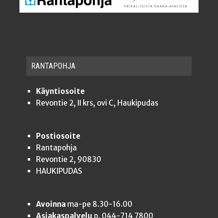
RAN­TA­POH­JA
Käyntiosoite
Revontie 2, II krs, ovi C, Haukipudas
Postiosoite
Rantapohja
Revontie 2, 90830
HAUKIPUDAS
Avoinna
ma-pe 8.30-16.00
Asiakaspalvelu
p. 044-714 7800