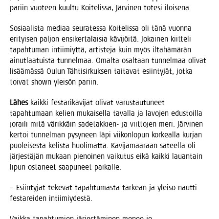
pariin vuo­teen kuul­tu Koi­te­lis­sa, Jär­vi­nen tote­si iloisena.
Sosi­aa­lis­ta medi­aa seu­ra­tes­sa Koi­te­lis­sa oli tänä vuon­na
eri­tyi­sen pal­jon ensi­ker­ta­lai­sia kävi­jöi­tä. Jokai­nen kiit­te­li
tapah­tu­man intii­miyt­tä, artis­te­ja kuin myös ilta­hä­mä­rän
ainut­laa­tuis­ta tun­nel­maa. Omal­ta osal­taan tun­nel­maa oli­vat
lisää­mäs­sä Oulun Täh­ti­sir­kuk­sen tai­ta­vat esiin­ty­jät, jot­ka
toi­vat shown ylei­sön pariin.
Lähes
kaik­ki fes­ta­ri­kä­vi­jät oli­vat varus­tau­tu­neet
tapah­tu­maan kelien mukai­sel­la taval­la ja lavo­jen edus­toil­la
jorai­li mitä värik­käin sade­tak­kien- ja viit­to­jen meri. Jär­vi­nen
ker­toi tun­nel­man pysy­neen läpi vii­kon­lo­pun kor­keal­la kur­jan
puo­lei­ses­ta kelis­tä huo­li­mat­ta. Kävi­jä­mää­rään sateel­la oli
jär­jes­tä­jän mukaan pie­noi­nen vai­ku­tus eikä kaik­ki lau­an­tain
lipun osta­neet saa­pu­neet paikalle.
– Esiin­ty­jät teke­vät tapah­tu­mas­ta tär­keän ja ylei­sö naut­ti
fes­ta­rei­den intiimiydestä.