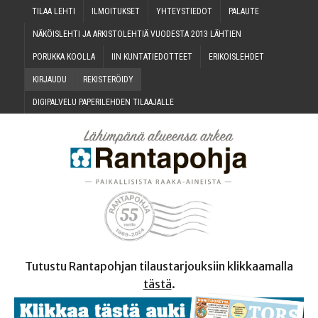
TILAA LEH­TI
ILMOI­TUK­SET
YHTEYS­TIE­DOT
PALAU­TE
NÄKÖIS­LEH­TI JA ARKIS­TO­LEH­TIÄ VUO­DES­TA 2013 LÄHTIEN
PORUK­KA KOOLLA
IIN KUN­TA­TIE­DOT­TEET
ERI­KOIS­LEH­DET
KIR­JAU­DU
REKIS­TE­RÖI­DY
DIGI­PAL­VE­LU PAPE­RI­LEH­DEN TILAAJALLE
Tutustu Rantapohjan tilaustarjouksiin klikkaamalla
tästä
.