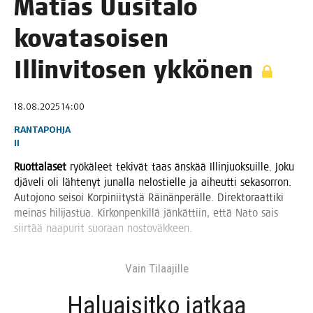
Matias Uusi­ta­lo
kova­ta­soi­sen
Illin­vi­to­sen ykkönen
18.08.2025 14:00
RANTAPOHJA
II
Ruot­ta­la­set
ryö­kä­leet teki­vät taas äns­kää Illin­juok­suil­le. Joku
djä­ve­li oli läh­te­nyt junal­la nelos­tiel­le ja aiheut­ti seka­sor­ron.
Auto­jo­no sei­soi Kor­pi­nii­tys­tä Räi­nän­pe­räl­le. Direk­to­raat­ti­ki
mei­nas hili­jas­tua. Kir­kon­pen­kil­lä jän­kät­tiin, että Nato sais
siir­tää naa­pu­rit suo­raan nostoväkkeen.
Vain Tilaa­jil­le
Haluai­sit­ko jat­kaa