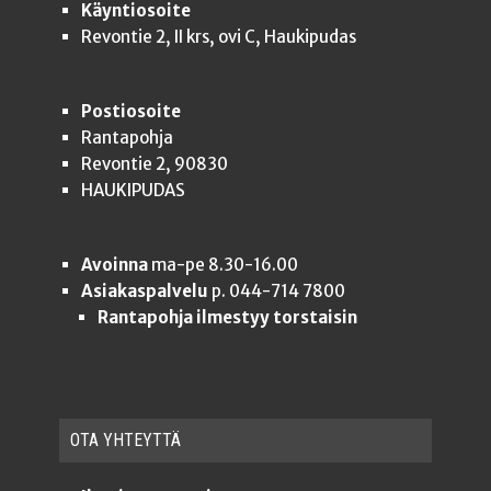
Käyntiosoite
Revontie 2, II krs, ovi C, Haukipudas
Postiosoite
Rantapohja
Revontie 2, 90830
HAUKIPUDAS
Avoinna
ma-pe 8.30-16.00
Asiakaspalvelu
p. 044-714 7800
Rantapohja ilmestyy torstaisin
OTA YHTEYT­TÄ