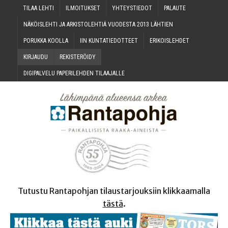
TILAA LEH­TI
ILMOI­TUK­SET
YHTEYS­TIE­DOT
PALAU­TE
NÄKÖIS­LEH­TI JA ARKIS­TO­LEH­TIÄ VUO­DES­TA 2013 LÄHTIEN
PORUK­KA KOOLLA
IIN KUN­TA­TIE­DOT­TEET
ERI­KOIS­LEH­DET
KIR­JAU­DU
REKIS­TE­RÖI­DY
DIGI­PAL­VE­LU PAPE­RI­LEH­DEN TILAAJALLE
Tutustu Rantapohjan tilaustarjouksiin klikkaamalla
tästä
.