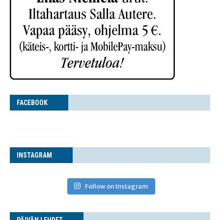
FACE­BOOK
INS­TA­GRAM
Follow on Instagram
PÄI­VÄN LEHDET