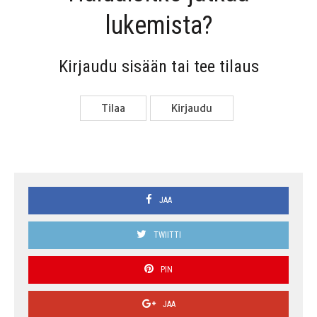
lukemista?
Kir­jau­du sisään tai tee tilaus
Tilaa
Kir­jau­du
JAA
TWIITTI
PIN
JAA