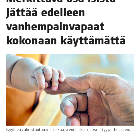
jät­tää edel­leen
van­hem­pain­va­paat
koko­naan käyttämättä
Isyyteen valmistautuminen alkaa jo ennen kuin lapsi liittyy perheeseen.