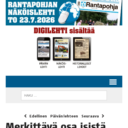
Edellinen
Päivän lehteen
Seuraava
Mer­kit­tä­vä osa isis­tä