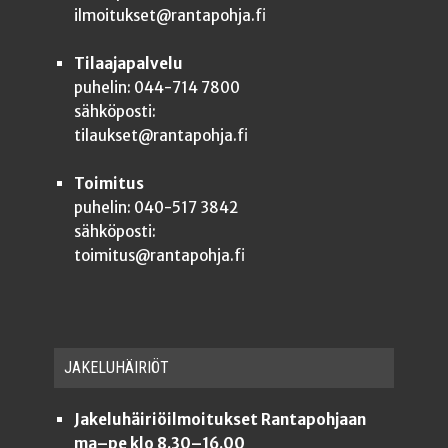
ilmoitukset@rantapohja.fi
Tilaajapalvelu
puhelin: 044-714 7800
sähköposti:
tilaukset@rantapohja.fi
Toimitus
puhelin: 040-517 3842
sähköposti:
toimitus@rantapohja.fi
JAKE­LU­HÄI­RIÖT
Jakeluhäiriöilmoitukset Rantapohjaan
ma–pe klo 8.30–16.00