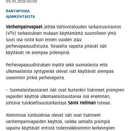
09.05.2026 00:00
RANTAPOHJA
AJANKOHTAISTA
Van­hem­pain­va­paat
jät­tää Val­tion­ta­lou­den tar­kas­tus­vi­ras­ton
(VTV) tar­kas­tuk­sen mukaan käyt­tä­mät­tä suun­nil­leen yhtä
suu­ri osa isis­tä kuin ennen vuo­den 2022
per­he­va­paa­uu­dis­tus­ta. Toi­saal­ta vapai­ta pitä­vät isät
käyt­tä­vät ne aiem­paa pidempinä.
Per­he­va­paa­uu­dis­tuk­sen myö­tä sekä suo­ma­lais­ta että
ulko­maa­lais­ta syn­ty­pe­rää ole­vat isät käyt­tä­vät aiem­paa
useam­min pit­kiä perhevapaita.
– Suo­ma­lais­taus­tai­set isät ovat kui­ten­kin lisän­neet pisim­pien
vapai­den käyt­töä ulko­maa­lais­taus­tai­sia isiä enem­män,
joh­ta­va tulok­sel­li­suus­tar­kas­ta­ja
San­ni Hell­man
toteaa.
Alem­mis­sa tulo­luo­kis­sa ole­vat isät ovat lisän­neet
van­hem­pain­va­pai­den käyt­töä, vaik­ka samal­la pisim­piä
vapai­ta käyt­tä­vät entis­tä toden­nä­köi­sim­min kor­keim­pien