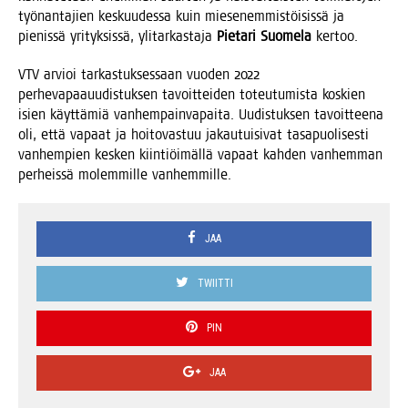
työ­nan­ta­jien kes­kuu­des­sa kuin mie­se­nem­mis­töi­sis­sä ja
pie­nis­sä yri­tyk­sis­sä, yli­tar­kas­ta­ja
Pie­ta­ri Suo­me­la
kertoo.
VTV arvioi tar­kas­tuk­ses­saan vuo­den 2022
per­he­va­paa­uu­dis­tuk­sen tavoit­tei­den toteu­tu­mis­ta kos­kien
isien käyt­tä­miä van­hem­pain­va­pai­ta. Uudis­tuk­sen tavoit­tee­na
oli, että vapaat ja hoi­to­vas­tuu jakau­tui­si­vat tas­a­puo­li­ses­ti
van­hem­pien kes­ken kiin­tiöi­mäl­lä vapaat kah­den van­hem­man
per­heis­sä molem­mil­le vanhemmille.
JAA
TWIITTI
PIN
JAA