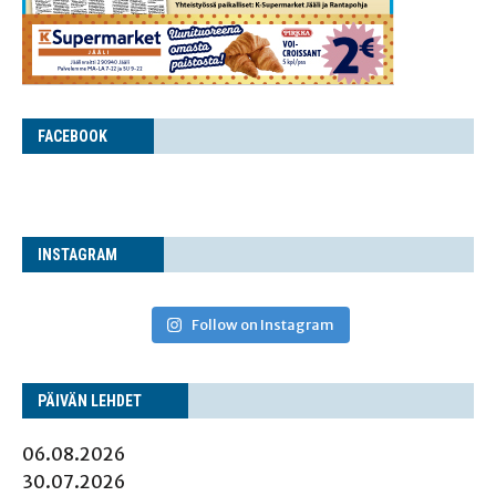
FACE­BOOK
INS­TA­GRAM
Follow on Instagram
PÄI­VÄN LEHDET
06.08.2026
30.07.2026