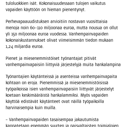
tulo­luok­kien isät. Koko­nai­suu­des­saan tulo­jen vai­ku­tus
vapai­den käyt­töön on hie­man pienentynyt.
Per­he­va­paa­uu­dis­tuk­sen arvioi­tiin nos­ta­van vuo­sit­tai­sia
meno­ja noin 60–110 mil­joo­naa euroa, mut­ta nousua on ollut
yli 150 mil­joo­naa euroa vuo­des­sa. Van­hem­pain­va­pai­den
koko­nais­kus­tan­nuk­set oli­vat vii­mei­sim­män tie­don mukaan
1,24 mil­jar­dia euroa.
Pie­net ja mie­se­nem­mis­töi­set työ­nan­ta­jat piti­vät
van­hem­pain­va­pai­siin liit­ty­viä jär­jes­te­ly­jä mui­ta hankalampina
Työ­nan­ta­jien käy­tän­teis­sä ja asen­teis­sa van­hem­pain­va­pai­ta
koh­taan on ero­ja. Pie­nem­mis­sä ja mie­se­nem­mis­töi­sis­sä
työ­pai­kois­sa isien van­hem­pain­va­pai­siin liit­ty­vät jär­jes­te­lyt
koe­taan kes­ki­mää­räis­tä han­ka­lam­mik­si. Myös vapai­den
käyt­töä edis­tä­vät käy­tän­teet ovat näil­lä työ­pai­koil­la
har­vi­nai­sem­pia kuin muilla.
– Van­hem­pain­va­pai­den tasai­sem­paa jakau­tu­mis­ta
kan­na­te­taan enem­män suur­ten ja nais­val­tais­ten toi­mia­lo­jen