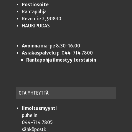
Postiosoite
Rantapohja
Revontie 2, 90830
HAUKIPUDAS
Avoinna
ma-pe 8.30-16.00
Asiakaspalvelu
p. 044-714 7800
Rantapohja ilmestyy torstaisin
OTA YHTEYT­TÄ
Ilmoitusmyynti
puhelin:
044-714 7805
sähköposti: