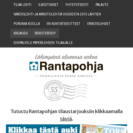
TILAA LEH­TI
ILMOI­TUK­SET
YHTEYS­TIE­DOT
PALAU­TE
NÄKÖIS­LEH­TI JA ARKIS­TO­LEH­TIÄ VUO­DES­TA 2013 LÄHTIEN
PORUK­KA KOOLLA
IIN KUN­TA­TIE­DOT­TEET
ERI­KOIS­LEH­DET
KIR­JAU­DU
REKIS­TE­RÖI­DY
DIGI­PAL­VE­LU PAPE­RI­LEH­DEN TILAAJALLE
Tutustu Rantapohjan tilaustarjouksiin klikkaamalla
tästä
.