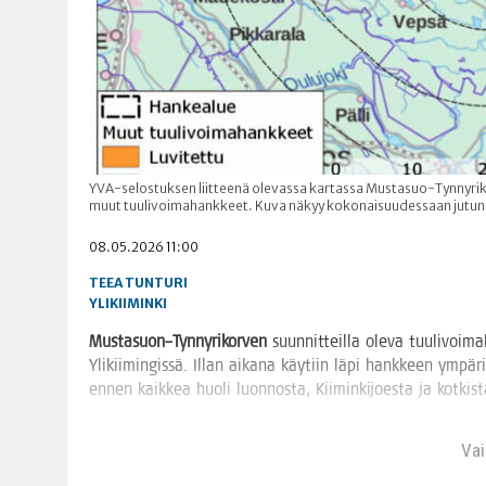
YVA-selostuksen liitteenä olevassa kartassa Mustasuo-Tynnyriko
muut tuulivoimahankkeet. Kuva näkyy kokonaisuudessaan jutun
08.05.2026 11:00
TEEA TUNTURI
YLIKIIMINKI
Mustasuon–Tynnyrikorven
suun­nit­teil­la ole­va tuu­li­voi­ma­
Yli­kii­min­gis­sä. Illan aika­na käy­tiin läpi hank­keen ympä­ri
ennen kaik­kea huo­li luon­nos­ta, Kii­min­ki­joes­ta ja kotkist
Vain