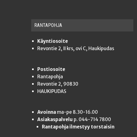
RAN­TA­POH­JA
Käyntiosoite
Revontie 2, II krs, ovi C, Haukipudas
Postiosoite
Rantapohja
Revontie 2, 90830
HAUKIPUDAS
Avoinna
ma-pe 8.30-16.00
Asiakaspalvelu
p. 044-714 7800
Rantapohja ilmestyy torstaisin