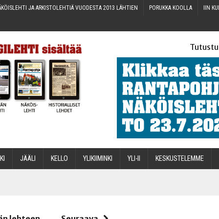
KÖIS­LEH­TI JA ARKIS­TO­LEH­TIÄ VUO­DES­TA 2013 LÄHTIEN
PORUK­KA KOOLLA
IIN KU
Tutustu
­KI
JÄÄ­LI
KEL­LO
YLI­KII­MIN­KI
YLI-II
KES­KUS­TE­LEM­ME
STA
än lehteen
Seuraava