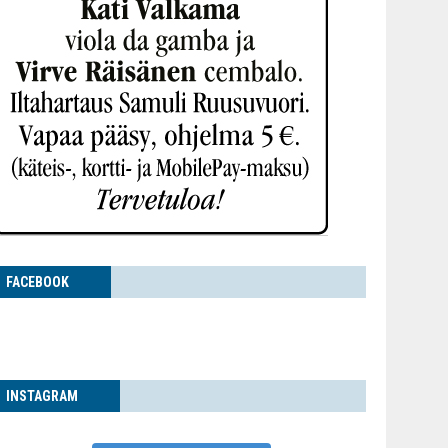
FACE­BOOK
INS­TA­GRAM