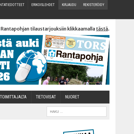
N­TA­TIE­DOT­TEET
ERI­KOIS­LEH­DET
KIR­JAU­DU
REKIS­TE­RÖI­DY
 Rantapohjan tilaustarjouksiin klikkaamalla
tästä
.
TOI­MIT­TA­JAL­TA
TIETOVISAT
NUO­RET