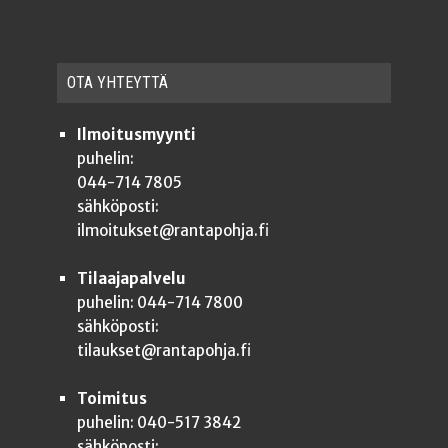
OTA YHTEYT­TÄ
Ilmoitusmyynti
puhelin:
044-714 7805
sähköposti:
ilmoitukset@rantapohja.fi
Tilaajapalvelu
puhelin: 044-714 7800
sähköposti:
tilaukset@rantapohja.fi
Toimitus
puhelin: 040-517 3842
sähköposti: