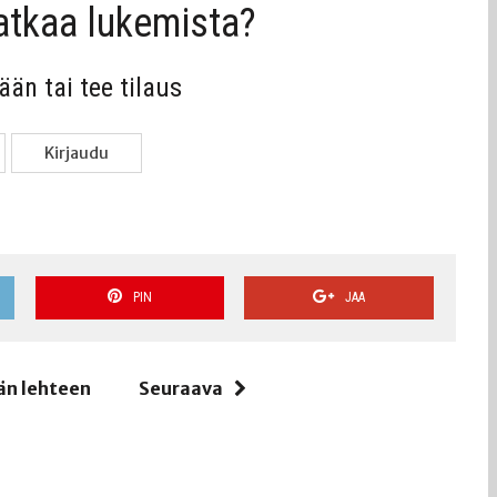
jat­kaa lukemista?
sään tai tee tilaus
Kir­jau­du
PIN
JAA
än lehteen
Seuraava