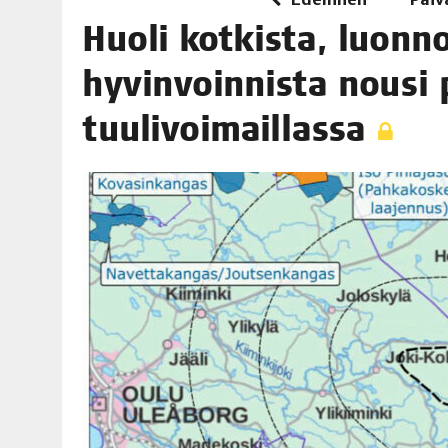
06.08.2026
|
TOI­VEI­DEN KOTI IISTÄ!
Huo­li kot­kis­ta, luon­n
06.08.2026
|
KII­MIN­KI­PÄI­VÄT JÄR­JES­TE­TÄÄN PERIN­TEI­TÄ KUNNIOIT
hyvin­voin­nis­ta nousi
tuulivoimaillassa