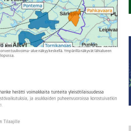
rven tuulivoima-alue näkyy keskellä. Ympärillä näkyvät lähialueen
 lopussa.
han­ke herät­ti voi­mak­kai­ta tun­tei­ta ylei­sö­ti­lai­suu­des­sa
s­tö­vai­ku­tuk­sia, ja asuk­kai­den puheen­vuo­rois­sa koros­tui­vat­kin
a.
 Tilaa­jil­le