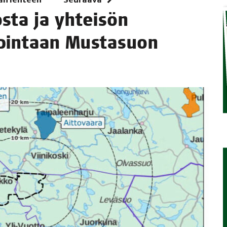
os­ta ja yhtei­sön
TAEN
 pin­taan Mus­ta­suon