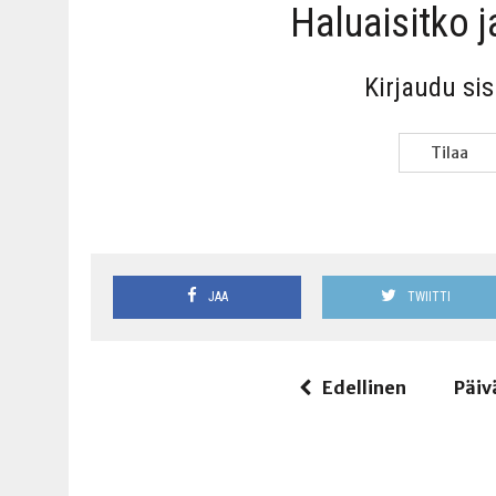
Haluai­sit­ko 
Kir­jau­du si
Tilaa
JAA
TWIITTI
Edellinen
Päiv