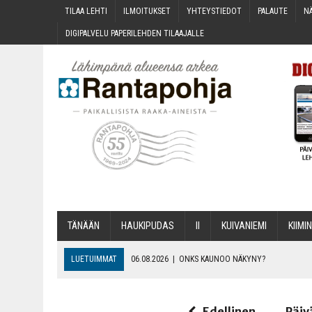
TILAA LEH­TI
ILMOI­TUK­SET
YHTEYS­TIE­DOT
PALAU­TE
NÄ
DIGI­PAL­VE­LU PAPE­RI­LEH­DEN TILAAJALLE
TÄNÄÄN
HAU­KI­PU­DAS
II
KUI­VA­NIE­MI
KII­MIN
LUETUIMMAT
06.08.2026
|
ONKS KAU­NOO NÄKYNY?
06.08.2026
|
MAKA­RO­NI­LAA­TI­KOL­LA ARKEEN
06.08.2026
|
OPIN­TOI­HIN KAN­SA­LAIS­OPIS­TOS­SA VOI SAA­DA AVUSTU
Edellinen
Päiv