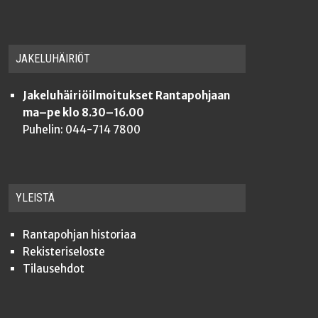
JAKE­LU­HÄI­RIÖT
Jakeluhäiriöilmoitukset Rantapohjaan
ma–pe klo 8.30–16.00
Puhelin: 044-714 7800
YLEISTÄ
Ran­ta­poh­jan historiaa
Rekis­te­ri­se­los­te
Tilauseh­dot