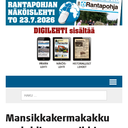
Man­sik­ka­ker­ma­kak­ku