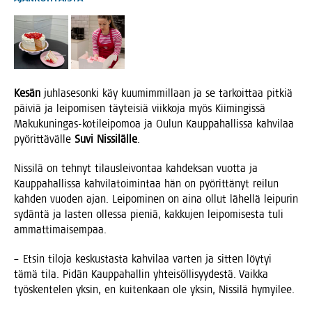
Kesän
juh­la­se­son­ki käy kuu­mim­mil­laan ja se tar­koit­taa pit­kiä
päi­viä ja lei­po­mi­sen täy­tei­siä viik­ko­ja myös Kii­min­gis­sä
Maku­ku­nin­gas-koti­lei­po­moa ja Oulun Kaup­pa­hal­lis­sa kah­vi­laa
pyö­rit­tä­väl­le
Suvi Nis­si­läl­le
.
Nis­si­lä on teh­nyt tilaus­lei­von­taa kah­dek­san vuot­ta ja
Kaup­pa­hal­lis­sa kah­vi­la­toi­min­taa hän on pyö­rit­tä­nyt rei­lun
kah­den vuo­den ajan. Lei­po­mi­nen on aina ollut lähel­lä lei­pu­rin
sydän­tä ja las­ten olles­sa pie­niä, kak­ku­jen lei­po­mi­ses­ta tuli
ammattimaisempaa.
– Etsin tilo­ja kes­kus­tas­ta kah­vi­laa var­ten ja sit­ten löy­tyi
tämä tila. Pidän Kaup­pa­hal­lin yhtei­söl­li­syy­des­tä. Vaik­ka
työs­ken­te­len yksin, en kui­ten­kaan ole yksin, Nis­si­lä hymyilee.