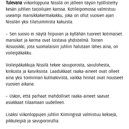
Tule­va­na
vii­kon­lop­pu­na Nis­si­lä on jäl­leen täy­sin työl­lis­tet­ty
kesän juh­lien tar­joi­lu­jen kans­sa. Koti­lei­po­mos­sa val­mis­tuu
useam­pi man­sik­ka­ker­ma­kak­ku, joka on ollut vuo­sien ajan
Nis­si­län yksi tila­tuim­mis­ta kakuista.
– Sen suo­sio ei näy­tä hii­pu­van ja kyl­lä­hän tuo­reet koti­mai­set
man­si­kat ja ker­ma ovat lois­ta­va yhdis­tel­mä. Toi­nen
iki­suo­sik­ki, jota suo­ma­lai­siin juh­liin halu­taan lähes aina, on
voileipäkakku.
Voi­lei­pä­kak­ku­ja Nis­si­lä tekee savu­po­ros­ta, savu­lo­hes­ta,
kin­kus­ta ja kas­vik­sis­ta. Laa­duk­kaat raa­ka-aineet ovat olleet
aina yksi toi­min­nan kul­ma­ki­vis­tä, vaik­ka hin­nat ovat nous­seet
vuo­sien aikana.
– Uskon, että par­haat mah­dol­li­set raa­ka-aineet saa­vat
asiak­kaat tilaa­maan uudelleen.
Lisäk­si vii­kon­lop­pu­jen juh­liin Kii­min­gis­sä val­mis­tuu kek­se­jä,
pik­ku­lei­piä ja savupororullia.