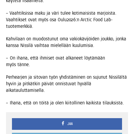
käy­te­tä lisäaineita.
– Vaah­tik­sis­sa maku ja väri tulee koti­mai­sis­ta mar­jois­ta.
Vaah­tik­set ovat myös osa Oulu2026:n Arc­tic Food Lab-
tuotemerkkiä.
Kah­vi­laan on muo­dos­tu­nut oma vakio­kä­vi­jöi­den jouk­ko, jon­ka
kans­sa Nis­si­lä vaih­taa mie­lel­lään kuulumisia.
– On iha­na, että ihmi­set ovat alka­neet löy­tä­mään
myös tänne.
Per­hear­jen ja sito­van työn yhdis­tä­mi­nen on suju­nut Nis­si­läl­tä
hyvin ja pit­kät­kin päi­vät onnis­tu­vat hyväl­lä
aikatauluttamisella.
– Iha­na, että on töi­tä ja olen kii­tol­li­nen kai­kis­ta tilauksista.
JAA