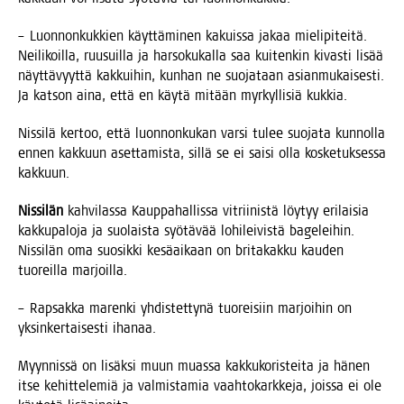
– Luon­non­kuk­kien käyt­tä­mi­nen kakuis­sa jakaa mie­li­pi­tei­tä.
Nei­li­koil­la, ruusuil­la ja har­so­ku­kal­la saa kui­ten­kin kivas­ti lisää
näyt­tä­vyyt­tä kak­kui­hin, kun­han ne suo­ja­taan asian­mu­kai­ses­ti.
Ja kat­son aina, että en käy­tä mitään myr­kyl­li­siä kukkia.
Nis­si­lä ker­too, että luon­non­ku­kan var­si tulee suo­ja­ta kun­nol­la
ennen kak­kuun aset­ta­mis­ta, sil­lä se ei sai­si olla kos­ke­tuk­ses­sa
kakkuun.
Nis­si­län
kah­vi­las­sa Kaup­pa­hal­lis­sa vit­rii­nis­tä löy­tyy eri­lai­sia
kak­ku­pa­lo­ja ja suo­lais­ta syö­tä­vää lohi­lei­vis­tä bage­lei­hin.
Nis­si­län oma suo­sik­ki kesä­ai­kaan on bri­ta­kak­ku kau­den
tuo­reil­la marjoilla.
– Rap­sak­ka maren­ki yhdis­tet­ty­nä tuo­rei­siin mar­joi­hin on
yksin­ker­tai­ses­ti ihanaa.
Myyn­nis­sä on lisäk­si muun muas­sa kak­ku­ko­ris­tei­ta ja hänen
itse kehit­te­le­miä ja val­mis­ta­mia vaah­to­kark­ke­ja, jois­sa ei ole