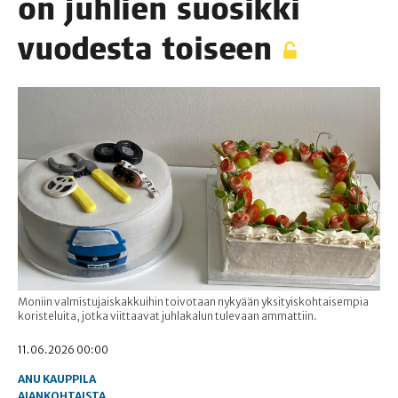
on juh­lien suo­sik­ki
vuo­des­ta toiseen
Moniin valmistujaiskakkuihin toivotaan nykyään yksityiskohtaisempia
koristeluita, jotka viittaavat juhlakalun tulevaan ammattiin.
11.06.2026 00:00
ANU KAUPPILA
AJANKOHTAISTA