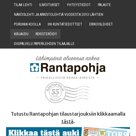
TILAA LEH­TI
ILMOI­TUK­SET
YHTEYS­TIE­DOT
PALAU­TE
NÄKÖIS­LEH­TI JA ARKIS­TO­LEH­TIÄ VUO­DES­TA 2013 LÄHTIEN
PORUK­KA KOOLLA
IIN KUN­TA­TIE­DOT­TEET
ERI­KOIS­LEH­DET
KIR­JAU­DU
REKIS­TE­RÖI­DY
DIGI­PAL­VE­LU PAPE­RI­LEH­DEN TILAAJALLE
Tutustu Rantapohjan tilaustarjouksiin klikkaamalla
tästä
.