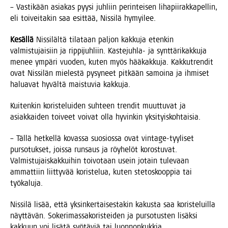
– Vas­ti­kään asia­kas pyy­si juh­liin perin­tei­sen liha­pii­rak­ka­pel­lin,
eli toi­vei­ta­kin saa esit­tää, Nis­si­lä hymyilee.
Kesäl­lä
Nis­si­läl­tä tila­taan pal­jon kak­ku­ja eten­kin
val­mis­tu­jai­siin ja rip­pi­juh­liin. Kas­te­juh­la- ja synt­tä­ri­kak­ku­ja
menee ympä­ri vuo­den, kuten myös hää­kak­ku­ja. Kak­kut­ren­dit
ovat Nis­si­län mie­les­tä pysy­neet pit­kään samoi­na ja ihmi­set
halua­vat hyväl­tä mais­tu­via kakkuja.
Kui­ten­kin koris­te­lui­den suh­teen tren­dit muut­tu­vat ja
asiak­kai­den toi­veet voi­vat olla hyvin­kin yksityiskohtaisia.
– Täl­lä het­kel­lä kovas­sa suo­sios­sa ovat vin­ta­ge-tyy­li­set
pur­so­tuk­set, jois­sa run­saus ja röy­he­löt koros­tu­vat.
Val­mis­tu­jais­kak­kui­hin toi­vo­taan usein jotain tule­vaan
ammat­tiin liit­ty­vää koris­te­lua, kuten ste­tos­koop­pia tai
työkaluja.
Nis­si­lä lisää, että yksin­ker­tai­ses­ta­kin kakus­ta saa koris­te­luil­la
näyt­tä­vän. Soke­ri­mas­sa­ko­ris­tei­den ja pur­so­tus­ten lisäk­si
kak­kuun voi lisä­tä syö­tä­viä tai luonnonkukkia.