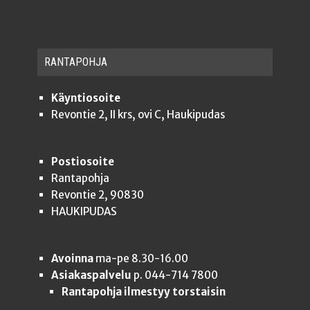
RAN­TA­POH­JA
Käyntiosoite
Revontie 2, II krs, ovi C, Haukipudas
Postiosoite
Rantapohja
Revontie 2, 90830
HAUKIPUDAS
Avoinna
ma-pe 8.30-16.00
Asiakaspalvelu
p. 044-714 7800
Rantapohja ilmestyy torstaisin