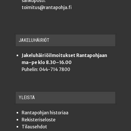
sähköposti:
toimitus@rantapohja.fi
JAKE­LU­HÄI­RIÖT
Jakeluhäiriöilmoitukset Rantapohjaan
ma–pe klo 8.30–16.00
Puhelin: 044-714 7800
YLEISTÄ
Ran­ta­poh­jan historiaa
Rekis­te­ri­se­los­te
Tilauseh­dot