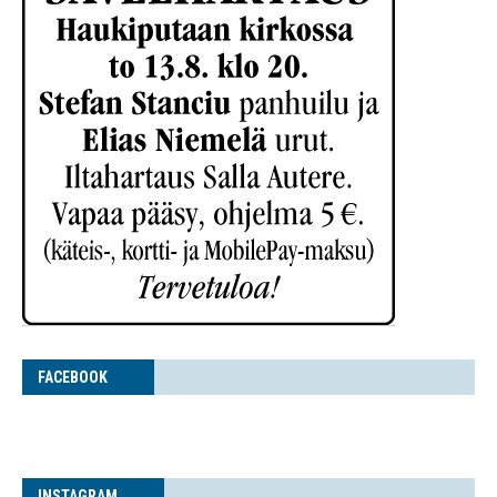
FACE­BOOK
INS­TA­GRAM