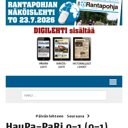
Päivän lehteen
Seuraava
HauPa–PaRi 0–1 (0–1)