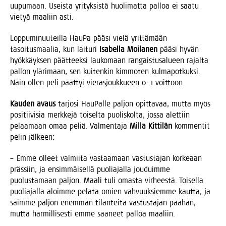
uupu­maan. Useis­ta yri­tyk­sis­tä huo­li­mat­ta pal­loa ei saa­tu
vie­tyä maa­liin asti.
Lop­pu­mi­nuu­teil­la Hau­Pa pää­si vie­lä yrit­tä­mään
tasoi­tus­maa­lia, kun lai­tu­ri
Isa­bel­la Moi­la­nen
pää­si hyvän
hyök­käyk­sen päät­teek­si lau­ko­maan ran­gais­tusa­lu­een rajal­ta
pal­lon ylä­ri­maan, sen kui­ten­kin kim­mo­ten kul­ma­pot­kuk­si.
Näin ollen peli päät­tyi vie­ras­jouk­ku­een 0–1 voittoon.
Kau­den avaus
tar­jo­si Hau­Pal­le pal­jon opit­ta­vaa, mut­ta myös
posi­tii­vi­sia merk­ke­jä toi­sel­ta puo­lis­kol­ta, jos­sa alet­tiin
pelaa­maan omaa peliä. Val­men­ta­ja
Mil­la Kit­ti­län
kom­men­tit
pelin jälkeen:
– Emme olleet val­mii­ta vas­taa­maan vas­tus­ta­jan kor­ke­aan
präs­siin, ja ensim­mäi­sel­lä puo­lia­jal­la jou­duim­me
puo­lus­ta­maan pal­jon. Maa­li tuli omas­ta vir­hees­tä. Toi­sel­la
puo­lia­jal­la aloim­me pela­ta omien vah­vuuk­siem­me kaut­ta, ja
saim­me pal­jon enem­män tilan­tei­ta vas­tus­ta­jan pää­hän,
mut­ta har­mil­li­ses­ti emme saa­neet pal­loa maaliin.