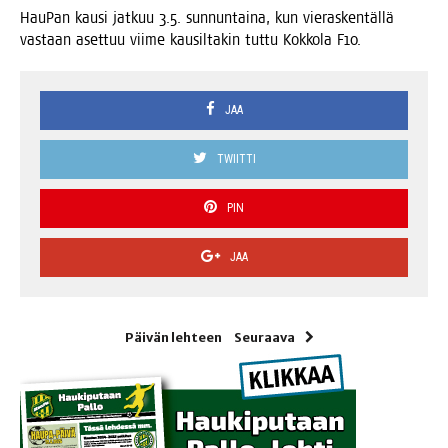
Hau­Pan kausi jat­kuu 3.5. sun­nun­tai­na, kun vie­ras­ken­täl­lä
vas­taan aset­tuu vii­me kausil­ta­kin tut­tu Kok­ko­la F10.
JAA
TWIITTI
PIN
JAA
Päivän lehteen
Seuraava