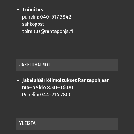
Toimitus
puhelin: 040-517 3842
sähköposti:
toimitus@rantapohja.fi
JAKE­LU­HÄI­RIÖT
Jakeluhäiriöilmoitukset Rantapohjaan
ma–pe klo 8.30–16.00
Puhelin: 044-714 7800
YLEISTÄ