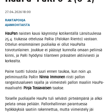
27.04.2026 18:00
RANTAPOHJA
AJANKOHTAISTA
Hau­Pan
nais­ten kausi käyn­nis­tyi koti­ken­täl­lä Län­si­tuu­les­sa
25.4. tiu­kas­sa otte­lus­sa PaRia (Palo­kan Rien­to) vas­taan.
Otte­lun ensim­mäi­nen puo­liai­ka ei ollut Hau­Pal­ta
toi­vo­tun­lai­nen. Jouk­kue ei pääs­syt kun­nol­la omaan peliin­sä
kiin­ni, ja PaRi hyö­dyn­si tilan­teen präs­sä­ten aktii­vi­ses­ti ja
korkealta.
Pai­ne tuot­ti tulos­ta juu­ri ennen tau­koa, kun noin 40.
peli­mi­nuu­til­la PaRin
Nin­na Immo­nen
riis­ti pal­lon
ran­gais­tusa­lu­een rajal­la ja vii­meis­te­li pal­lon maa­liin Hau­Pa-
maa­li­vah­ti
Pin­ja Tos­sa­vai­sen
taakse.
Toi­sel­le puo­lia­jal­le Hau­Pa tuli sel­väs­ti pir­teäm­pä­nä ja alkoi
pela­ta omaa peli­ään. Pal­lon­hal­lin­nan paran­tues­sa
hyök­käyk­siä saa­tiin raken­net­tua, mut­ta vii­meis­te­ly jäi