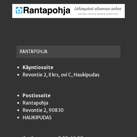
RAN­TA­POH­JA
Käyntiosoite
Revontie 2, II krs, ovi C, Haukipudas
Postiosoite
Rantapohja
Revontie 2, 90830
HAUKIPUDAS