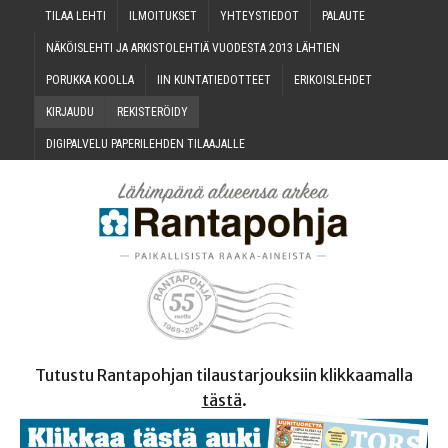
TILAA LEH­TI
ILMOI­TUK­SET
YHTEYS­TIE­DOT
PALAU­TE
NÄKÖIS­LEH­TI JA ARKIS­TO­LEH­TIÄ VUO­DES­TA 2013 LÄHTIEN
PORUK­KA KOOLLA
IIN KUN­TA­TIE­DOT­TEET
ERI­KOIS­LEH­DET
KIR­JAU­DU
REKIS­TE­RÖI­DY
DIGI­PAL­VE­LU PAPE­RI­LEH­DEN TILAAJALLE
Tutustu Rantapohjan tilaustarjouksiin klikkaamalla
tästä
.