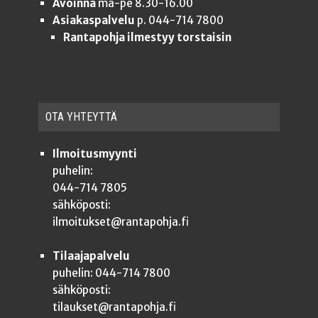
Avoinna
ma-pe 8.30-16.00
Asiakaspalvelu
p. 044-714 7800
Rantapohja ilmestyy torstaisin
OTA YHTEYT­TÄ
Ilmoitusmyynti
puhelin:
044-714 7805
sähköposti:
ilmoitukset@rantapohja.fi
Tilaajapalvelu
puhelin: 044-714 7800
sähköposti:
tilaukset@rantapohja.fi