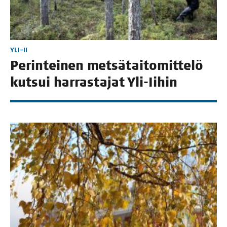
YLI-II
Perin­tei­nen met­sä­tai­to­mit­te­lö
kut­sui har­ras­ta­jat Yli-Iihin