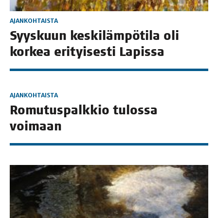
AJANKOHTAISTA
Syys­kuun kes­ki­läm­pö­ti­la oli
kor­kea eri­tyi­ses­ti Lapissa
AJANKOHTAISTA
Romu­tus­palk­kio tulos­sa
voimaan