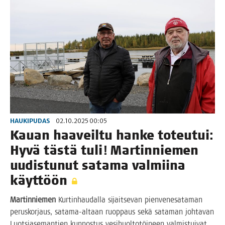
HAUKIPUDAS
02.10.2025 00:05
Kau­an haa­veil­tu han­ke toteu­tui:
Hyvä täs­tä tuli! Mar­tin­nie­men
uudis­tu­nut sata­ma val­mii­na
käyttöön
Mar­tin­nie­men
Kur­tin­hau­dal­la sijait­se­van pien­ve­ne­sa­ta­man
perus­kor­jaus, sata­ma-altaan ruop­paus sekä sata­man joh­ta­van
Luot­sia­se­man­tien kun­nos­tus vesi­huol­to­töi­neen val­mis­tui­vat