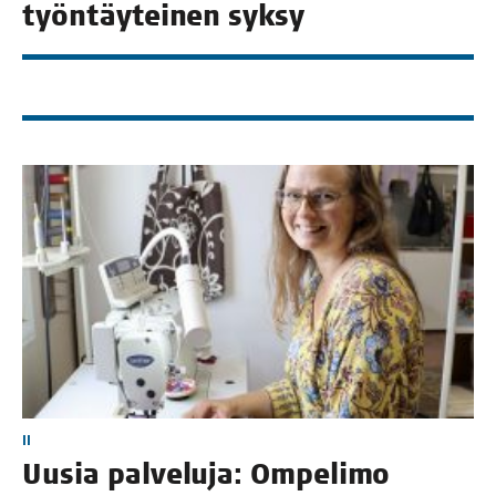
työn­täy­tei­nen syksy
II
Uusia pal­ve­lu­ja: Ompe­li­mo