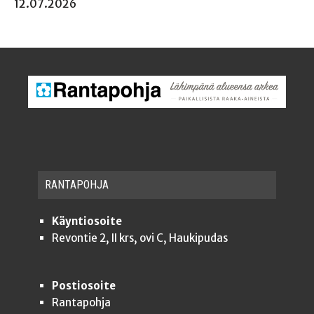
12.07.2026
RAN­TA­POH­JA
Käyntiosoite
Revontie 2, II krs, ovi C, Haukipudas
Postiosoite
Rantapohja