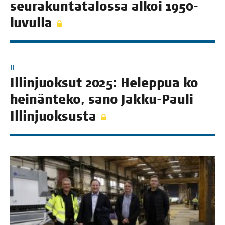
seu­ra­kun­ta­ta­los­sa alkoi 1950-
luvulla
II
Illin­juok­sut 2025: Helep­pua ko
hei­nän­te­ko, sano Jak­ku-Pau­li
Illinjuoksusta