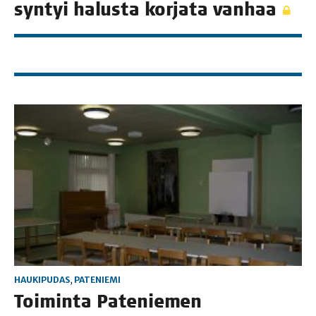
syn­tyi halus­ta kor­ja­ta vanhaa
HAUKIPUDAS
,
PATENIEMI
Toi­min­ta Pate­nie­men