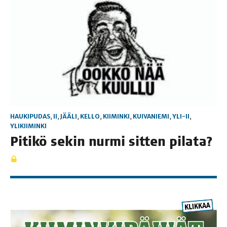
HAUKIPUDAS
,
II
,
JÄÄLI
,
KELLO
,
KIIMINKI
,
KUIVANIEMI
,
YLI-II
,
YLIKIIMINKI
Piti­kö sekin nur­mi sit­ten pilata?