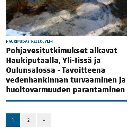
HAUKIPUDAS
,
KELLO
,
YLI-II
Poh­ja­ve­si­tut­ki­muk­set alka­vat
Hau­ki­pu­taal­la, Yli-Iis­sä ja
Oulun­sa­los­sa ‒ Tavoit­tee­na
veden­han­kin­nan tur­vaa­mi­nen ja
huol­to­var­muu­den parantaminen
1
2
»