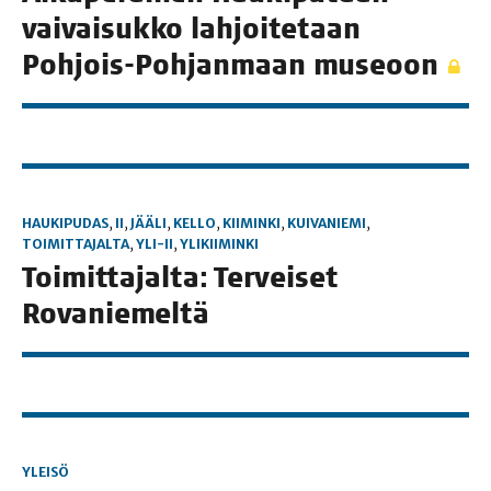
vai­vai­suk­ko lah­joi­te­taan
Poh­jois-Poh­jan­maan museoon
HAUKIPUDAS
,
II
,
JÄÄLI
,
KELLO
,
KIIMINKI
,
KUIVANIEMI
,
TOIMITTAJALTA
,
YLI-II
,
YLIKIIMINKI
Toi­mit­ta­jal­ta: Ter­vei­set
Rovaniemeltä
YLEISÖ