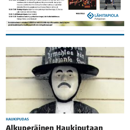
HAUKIPUDAS
Alku­pe­räi­nen Hau­ki­pu­taan