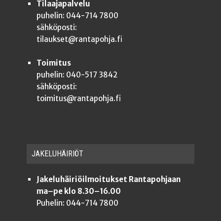
Tilaajapalvelu
puhelin: 044-714 7800
sähköposti:
tilaukset@rantapohja.fi
Toimitus
puhelin: 040-517 3842
sähköposti:
toimitus@rantapohja.fi
JAKE­LU­HÄI­RIÖT
Jakeluhäiriöilmoitukset Rantapohjaan
ma–pe klo 8.30–16.00
Puhelin: 044-714 7800