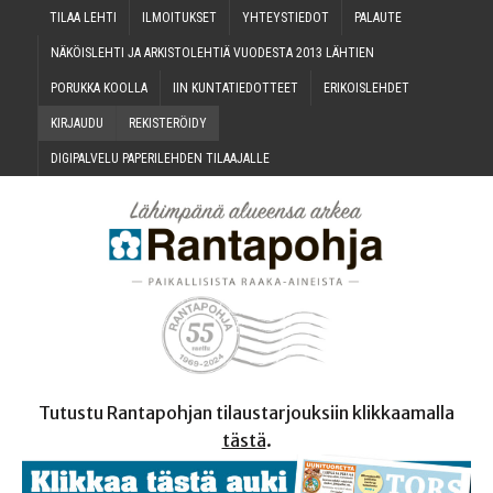
TILAA LEH­TI
ILMOI­TUK­SET
YHTEYS­TIE­DOT
PALAU­TE
NÄKÖIS­LEH­TI JA ARKIS­TO­LEH­TIÄ VUO­DES­TA 2013 LÄHTIEN
PORUK­KA KOOLLA
IIN KUN­TA­TIE­DOT­TEET
ERI­KOIS­LEH­DET
KIR­JAU­DU
REKIS­TE­RÖI­DY
DIGI­PAL­VE­LU PAPE­RI­LEH­DEN TILAAJALLE
Tutustu Rantapohjan tilaustarjouksiin klikkaamalla
tästä
.