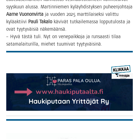
syys­kuun alus­sa. Mar­tin­nie­men kyläyh­dis­tyk­sen puheen­joh­ta­ja
Aar­ne Vuo­non­vir­ta
ja vuo­den 2025 mart­ti­lai­sek­si valit­tu
kylä­ak­tii­vi
Pau­li Taka­lo
kävi­vät tut­kai­le­mas­sa lop­pu­tu­los­ta ja
ovat tyy­ty­väi­siä näkemäänsä.
– Hyvä täs­tä tuli. Nyt on vene­paik­ko­ja ja run­saas­ti tilaa
sata­ma­lai­tu­ril­la, mie­het tuu­mi­vat tyytyväisinä.