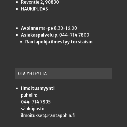
Revontie 2, 90830
HAUKIPUDAS
Avoinna
ma-pe 8.30-16.00
Asiakaspalvelu
p. 044-714 7800
Rantapohja ilmestyy torstaisin
OTA YHTEYT­TÄ
Ilmoitusmyynti
puhelin:
044-714 7805
sähköposti:
ilmoitukset@rantapohja.fi