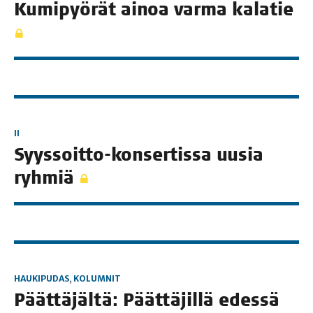
Kumi­pyö­rät ainoa var­ma kalatie
II
Syys­soit­to-kon­ser­tis­sa uusia
ryhmiä
HAUKIPUDAS
,
KOLUMNIT
Päät­tä­jäl­tä: Päät­tä­jil­lä edes­sä