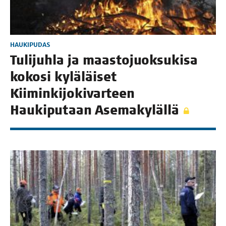
HAUKIPUDAS
Tuli­juh­la ja maas­to­juok­su­ki­sa
koko­si kylä­läi­set
Kii­min­ki­jo­ki­var­teen
Hau­ki­pu­taan Asemakylällä