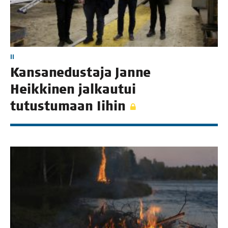
II
Kan­san­edus­ta­ja Jan­ne
Heik­ki­nen jal­kau­tui
tutus­tu­maan Iihin