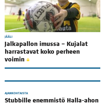
JÄÄLI
Jal­ka­pal­lon imus­sa – Kuja­lat
har­ras­ta­vat koko per­heen
voimin
AJANKOHTAISTA
Stub­bil­le enem­mis­tö Hal­la-ahon