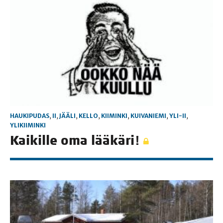
HAUKIPUDAS
,
II
,
JÄÄLI
,
KELLO
,
KIIMINKI
,
KUIVANIEMI
,
YLI-II
,
YLIKIIMINKI
Kai­kil­le oma lääkäri!