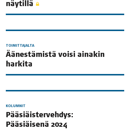
näytillä
TOIMITTAJALTA
Äänes­tä­mis­tä voi­si aina­kin
harkita
KOLUMNIT
Pää­siäis­ter­veh­dys:
Pää­siäi­se­nä 2024