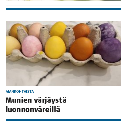
AJANKOHTAISTA
Munien vär­jäys­tä
luonnonväreillä