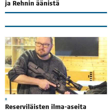
ja Reh­nin äänistä
II
Reser­vi­läis­ten ilma-asei­ta