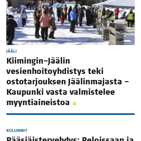
JÄÄLI
Kiimingin–Jäälin
vesien­hoi­to­yh­dis­tys teki
osto­tar­jouk­sen Jää­lin­ma­jas­ta –
Kau­pun­ki vas­ta val­mis­te­lee
myyntiaineistoa
KOLUMNIT
Pää­siäis­ter­veh­dys: Pelois­saan ja