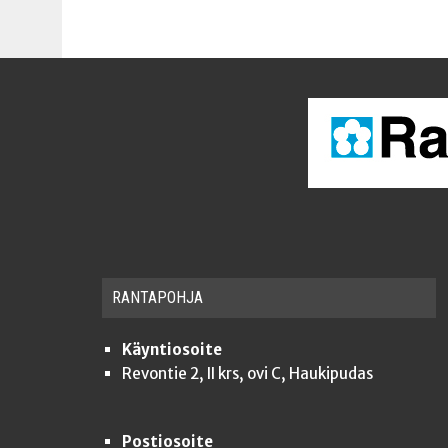
RAN­TA­POH­JA
Käyntiosoite
Revontie 2, II krs, ovi C, Haukipudas
Postiosoite