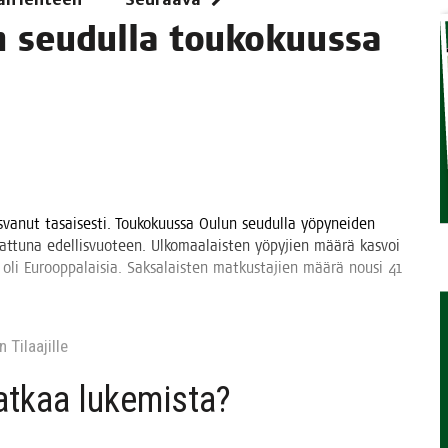
un seu­dul­la toukokuussa
TAEN
­va­nut tasai­ses­ti. Tou­ko­kuus­sa Oulun seu­dul­la yöpy­nei­den
rat­tu­na edel­lis­vuo­teen. Ulko­maa­lais­ten yöpy­jien mää­rä kas­voi
sa oli Euroop­pa­lai­sia. Sak­sa­lais­ten mat­kus­ta­jien mää­rä nousi 41
 Tilaa­jil­le
jat­kaa lukemista?