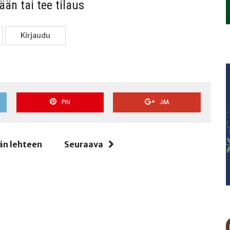
sään tai tee tilaus
Kir­jau­du
PIN
JAA
än lehteen
Seuraava