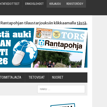
N­TA­TIE­DOT­TEET
ERI­KOIS­LEH­DET
KIR­JAU­DU
REKIS­TE­RÖI­DY
 Rantapohjan tilaustarjouksiin klikkaamalla
tästä
.
TOI­MIT­TA­JAL­TA
TIETOVISAT
NUO­RET