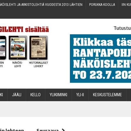
KÖIS­LEH­TI JA ARKIS­TO­LEH­TIÄ VUO­DES­TA 2013 LÄHTIEN
PORUK­KA KOOLLA
IIN KU
Tutustu
­KI
JÄÄ­LI
KEL­LO
YLI­KII­MIN­KI
YLI-II
KES­KUS­TE­LEM­ME
STA
än lehteen
Seuraava