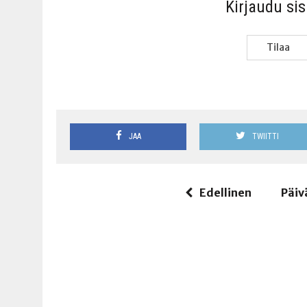
Kir­jau­du si
Tilaa
JAA
TWIITTI
Edellinen
Päiv