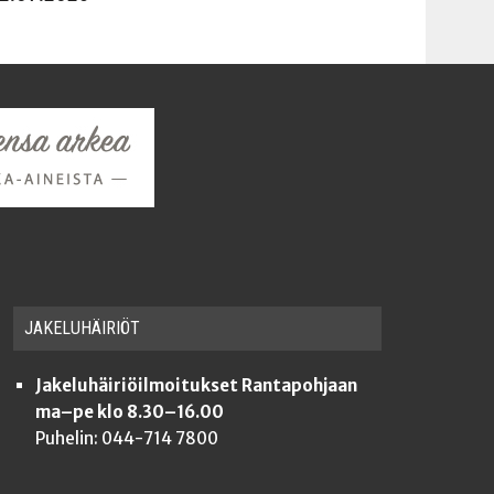
JAKE­LU­HÄI­RIÖT
Jakeluhäiriöilmoitukset Rantapohjaan
ma–pe klo 8.30–16.00
Puhelin: 044-714 7800