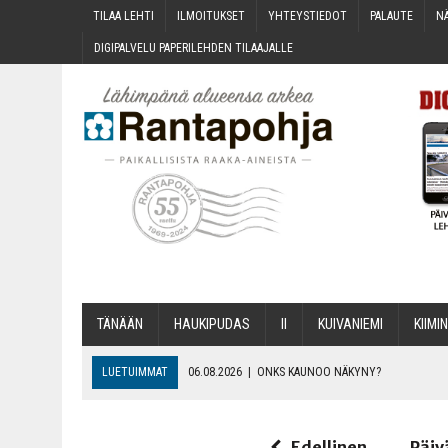
TILAA LEH­TI
ILMOI­TUK­SET
YHTEYS­TIE­DOT
PALAU­TE
NÄ
DIGI­PAL­VE­LU PAPE­RI­LEH­DEN TILAAJALLE
TÄNÄÄN
HAU­KI­PU­DAS
II
KUI­VA­NIE­MI
KII­MIN
LUETUIMMAT
06.08.2026
|
ONKS KAU­NOO NÄKYNY?
06.08.2026
|
MAKA­RO­NI­LAA­TI­KOL­LA ARKEEN
06.08.2026
|
OPIN­TOI­HIN KAN­SA­LAIS­OPIS­TOS­SA VOI SAA­DA AVUSTU
Edellinen
Päiv