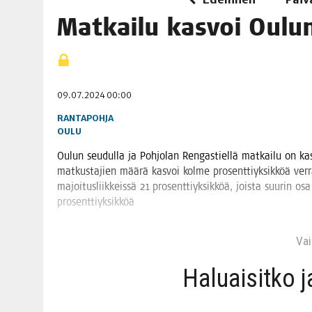
06.08.2026
|
TOI­VEI­DEN KOTI IISTÄ!
Mat­kai­lu kas­voi Oul
06.08.2026
|
KII­MIN­KI­PÄI­VÄT JÄR­JES­TE­TÄÄN PERIN­TEI­TÄ KUNNIOIT
09.07.2024 00:00
RANTAPOHJA
OULU
Oulun seu­dul­la ja Poh­jo­lan Ren­gas­tiel­lä mat­kai­lu on kas
mat­kus­ta­jien mää­rä kas­voi kol­me pro­sent­tiyk­sik­köä ver­
majoi­tus­liik­keis­sä 21 pro­sent­tiyk­sik­köä, jois­ta suu­rin o
prosenttiyksikköä
Vain
Haluai­sit­ko 