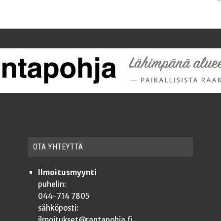
OTA YHTEYT­TÄ
Ilmoitusmyynti
puhelin:
044-714 7805
sähköposti:
ilmoitukset@rantapohja.fi