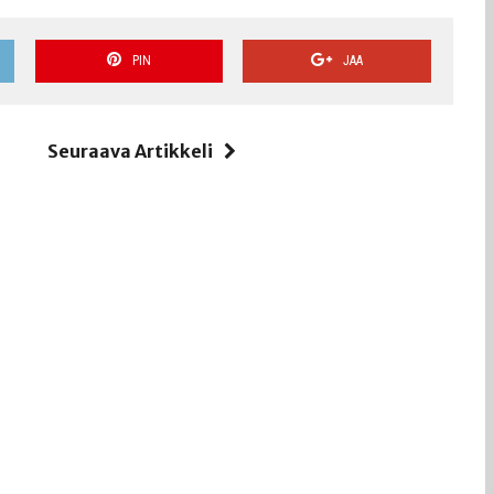
PIN
JAA
i
Seuraava Artikkeli