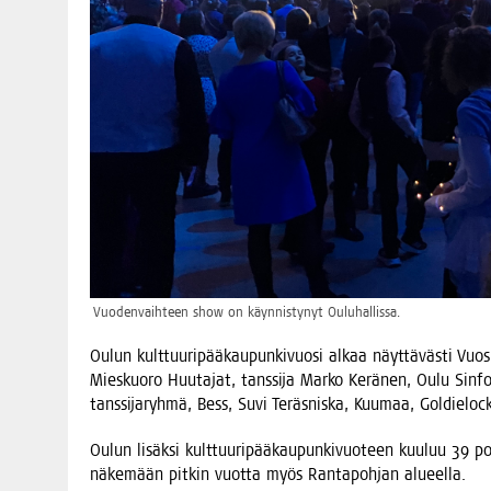
Vuo­den­vaih­teen show on käyn­nis­ty­nyt Ouluhallissa.
Oulun kult­tuu­ri­pää­kau­pun­ki­vuo­si alkaa näyt­tä­väs­ti Vuo­s
Mies­kuo­ro Huu­ta­jat, tans­si­ja Mar­ko Kerä­nen, Oulu Sin­fo
tans­si­ja­ryh­mä, Bess, Suvi Teräs­nis­ka, Kuu­maa, Gol­die­l
Oulun lisäk­si kult­tuu­ri­pää­kau­pun­ki­vuo­teen kuu­luu 39 po
näke­mään pit­kin vuot­ta myös Ran­ta­poh­jan alueella.