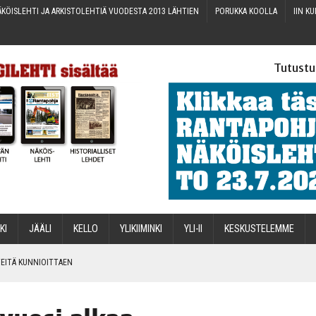
KÖIS­LEH­TI JA ARKIS­TO­LEH­TIÄ VUO­DES­TA 2013 LÄHTIEN
PORUK­KA KOOLLA
IIN KU
Tutustu
­KI
JÄÄ­LI
KEL­LO
YLI­KII­MIN­KI
YLI-II
KES­KUS­TE­LEM­ME
IN­TEI­TÄ KUNNIOITTAEN