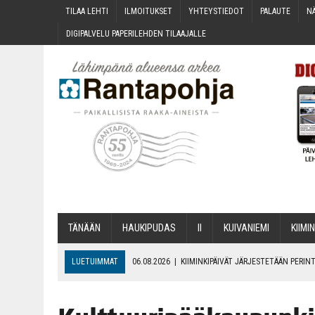
TILAA LEH­TI
ILMOI­TUK­SET
YHTEYS­TIE­DOT
PALAU­TE
NÄ
DIGI­PAL­VE­LU PAPE­RI­LEH­DEN TILAAJALLE
TÄNÄÄN
HAU­KI­PU­DAS
II
KUI­VA­NIE­MI
KII­MIN
LUETUIMMAT
06.08.2026
|
KII­MIN­KI­PÄI­VÄT JÄR­JES­TE­TÄÄN PER
06.08.2026
|
ONKS KAU­NOO NÄKYNY?
06.08.2026
|
MAKA­RO­NI­LAA­TI­KOL­LA ARKEEN