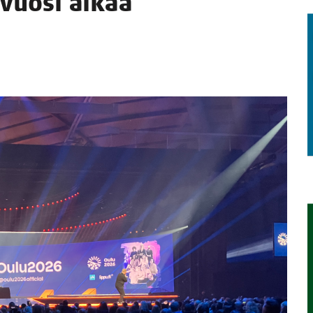
i­vuo­si alkaa
STA