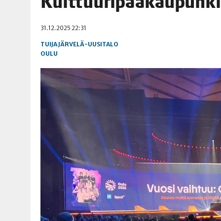
Kult­tuu­ri­pää­kau­pun­k
06.08.2026
|
OPIN­TOI­HIN KAN­SA­LAIS­OPIS­TOS­SA VOI SAA­DA AVUSTU
31.12.2025 22:31
08.08.2026
|
MENO­VINK­KE­JÄ LOP­PU­KE­SÄN TAPAHTUMIIN
TUIJA JÄRVELÄ-UUSITALO
OULU