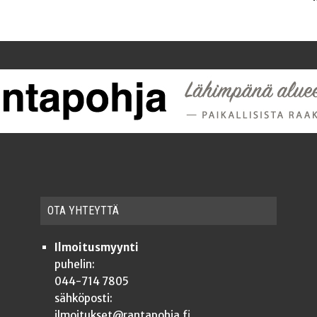
OTA YHTEYT­TÄ
Ilmoitusmyynti
puhelin:
044-714 7805
sähköposti:
ilmoitukset@rantapohja.fi