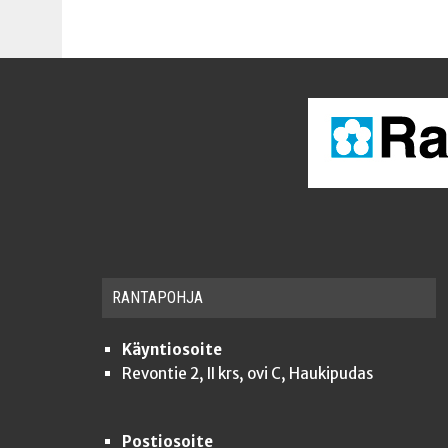
RAN­TA­POH­JA
Käyntiosoite
Revontie 2, II krs, ovi C, Haukipudas
Postiosoite