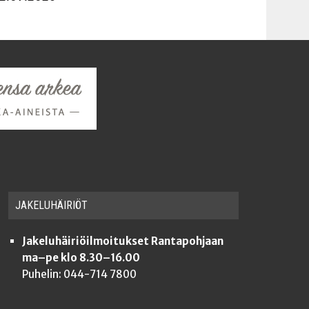
JAKE­LU­HÄI­RIÖT
Jakeluhäiriöilmoitukset Rantapohjaan
ma–pe klo 8.30–16.00
Puhelin: 044-714 7800