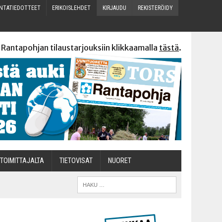
N­TA­TIE­DOT­TEET
ERI­KOIS­LEH­DET
KIR­JAU­DU
REKIS­TE­RÖI­DY
 Rantapohjan tilaustarjouksiin klikkaamalla
tästä
.
TOI­MIT­TA­JAL­TA
TIETOVISAT
NUO­RET