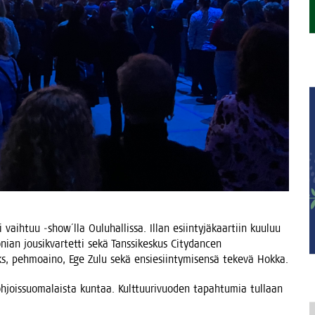
i vaih­tuu ‑show´lla Oulu­hal­lis­sa. Illan esiin­ty­jä­kaar­tiin kuu­luu
­nian jousi­kvar­tet­ti sekä Tans­si­kes­kus City­dancen
ocks, peh­moai­no, Ege Zulu sekä ensie­siin­ty­mi­sen­sä teke­vä Hokka.
h­jois­suo­ma­lais­ta kun­taa. Kult­tuu­ri­vuo­den tapah­tu­mia tul­laan