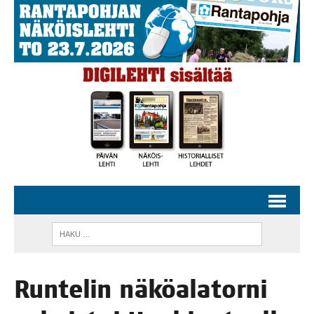
Run­te­lin näkö­ala­tor­ni