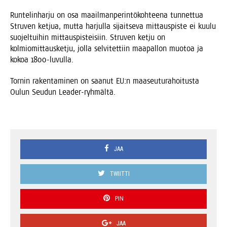
Run­te­lin­har­ju on osa maa­il­man­pe­rin­tö­koh­tee­na tun­net­tua
Stru­ven ket­jua, mut­ta har­jul­la sijait­se­va mit­taus­pis­te ei kuu­lu
suo­jel­tui­hin mit­taus­pis­tei­siin. Stru­ven ket­ju on
kol­mio­mit­taus­ket­ju, jol­la sel­vi­tet­tiin maa­pal­lon muo­toa ja
kokoa 1800-luvulla.
Tor­nin raken­ta­mi­nen on saa­nut EU:n maa­seu­tu­ra­hoi­tus­ta
Oulun Seu­dun Leader-ryhmältä.
JAA
TWIITTI
PIN
JAA