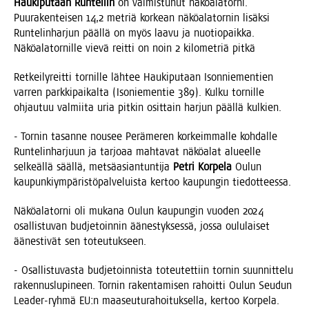
Hau­ki­pu­taan Run­te­liin
on val­mis­tu­nut näkö­ala­tor­ni.
Puu­ra­ken­tei­sen 14,2 met­riä kor­kean näkö­ala­tor­nin lisäk­si
Run­te­lin­har­jun pääl­lä on myös laa­vu ja nuo­tio­paik­ka.
Näkö­ala­tor­nil­le vie­vä reit­ti on noin 2 kilo­met­riä pitkä
Ret­kei­ly­reit­ti tor­nil­le läh­tee Hau­ki­pu­taan Ison­nie­men­tien
var­ren park­ki­pai­kal­ta (Iso­nie­men­tie 389). Kul­ku tor­nil­le
ohjau­tuu val­mii­ta uria pit­kin osit­tain har­jun pääl­lä kulkien.
- Tor­nin tasan­ne nousee Perä­me­ren kor­keim­mal­le koh­dal­le
Run­te­lin­har­juun ja tar­jo­aa mah­ta­vat näkö­alat alu­eel­le
sel­keäl­lä sääl­lä, met­sä­asian­tun­ti­ja
Pet­ri Kor­pe­la
Oulun
kau­pun­kiym­pä­ris­tö­pal­ve­luis­ta ker­too kau­pun­gin tiedotteessa.
Näkö­ala­tor­ni oli muka­na Oulun kau­pun­gin vuo­den 2024
osal­lis­tu­van bud­je­toin­nin äänes­tyk­ses­sä, jos­sa oulu­lai­set
äänes­ti­vät sen toteutukseen.
- Osal­lis­tu­vas­ta bud­je­toin­nis­ta toteu­tet­tiin tor­nin suun­nit­te­lu
raken­nus­lu­pi­neen. Tor­nin raken­ta­mi­sen rahoit­ti Oulun Seu­dun
Lea­der-ryh­mä EU:n maa­seu­tu­ra­hoi­tuk­sel­la, ker­too Korpela.