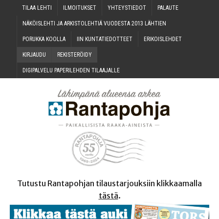
TILAA LEH­TI
ILMOI­TUK­SET
YHTEYS­TIE­DOT
PALAU­TE
NÄKÖIS­LEH­TI JA ARKIS­TO­LEH­TIÄ VUO­DES­TA 2013 LÄHTIEN
PORUK­KA KOOLLA
IIN KUN­TA­TIE­DOT­TEET
ERI­KOIS­LEH­DET
KIR­JAU­DU
REKIS­TE­RÖI­DY
DIGI­PAL­VE­LU PAPE­RI­LEH­DEN TILAAJALLE
Tutustu Rantapohjan tilaustarjouksiin klikkaamalla
tästä
.