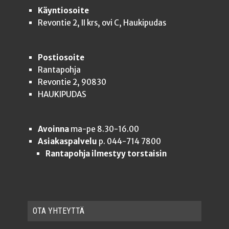
Käyntiosoite
Revontie 2, II krs, ovi C, Haukipudas
Postiosoite
Rantapohja
Revontie 2, 90830
HAUKIPUDAS
Avoinna
ma-pe 8.30-16.00
Asiakaspalvelu
p. 044-714 7800
Rantapohja ilmestyy torstaisin
OTA YHTEYT­TÄ