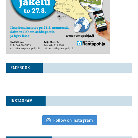
FACE­BOOK
INS­TA­GRAM
Follow on Instagram