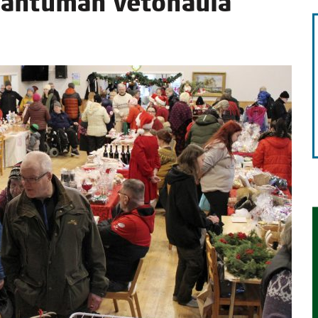
ah­tu­man veto­nau­la
TAEN