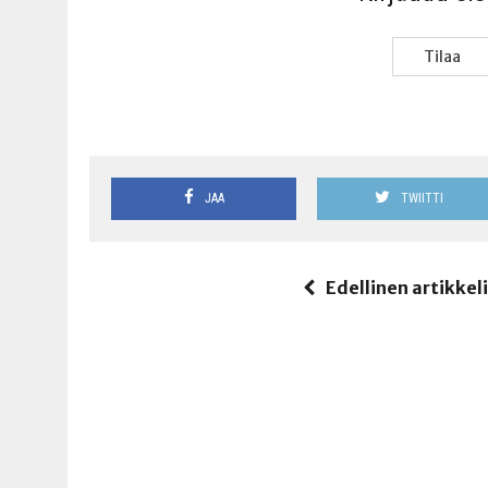
Tilaa
JAA
TWIITTI
Edellinen artikkel