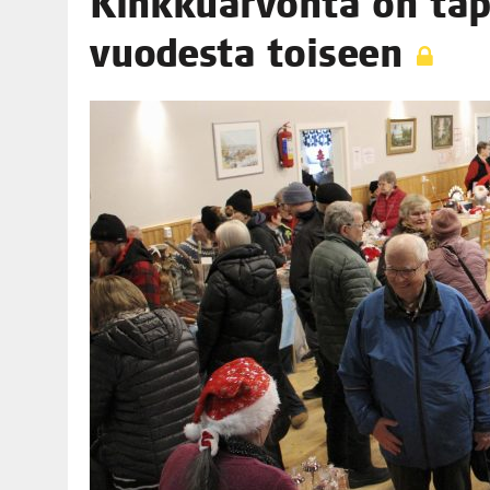
Kink­kuar­von­ta on tap
06.08.2026
|
TOI­VEI­DEN KOTI IISTÄ!
vuo­des­ta toiseen
06.08.2026
|
KII­MIN­KI­PÄI­VÄT JÄR­JES­TE­TÄÄN PERIN­TEI­TÄ KUNNIOIT