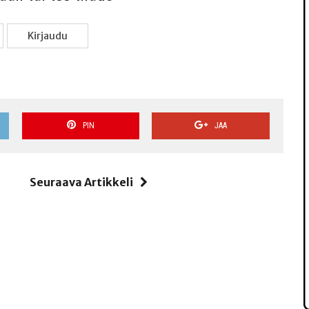
Kir­jau­du
PIN
JAA
i
Seuraava Artikkeli