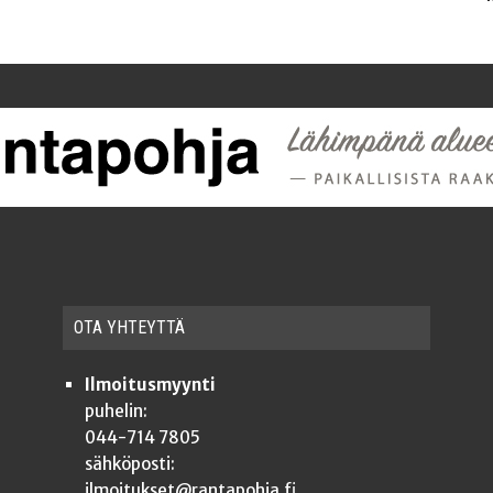
OTA YHTEYT­TÄ
Ilmoitusmyynti
puhelin:
044-714 7805
sähköposti:
ilmoitukset@rantapohja.fi