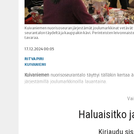
Kuivaniemen nuorisoseuran järjestämät joulumarkkinat vetävät vuo
seurantalon täydeltä ja kauppakin kävi. Perinteisten leivonnaist
tavaraa.
17.12.2024 00:05
RITVA PIRI
KUIVANIEMI
Kui­va­nie­men
nuo­ri­so­seu­ran­ta­lo täyt­tyi täl­lä­kin ker­taa
jär­jes­tä­mil­lä jou­lu­mark­ki­noil­la lauantaina.
Vain
Haluai­sit­ko 
Kir­jau­du si