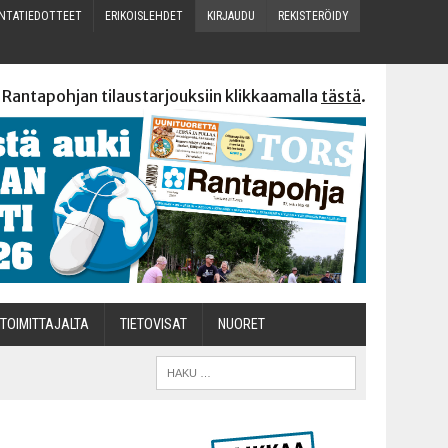
N­TA­TIE­DOT­TEET
ERI­KOIS­LEH­DET
KIR­JAU­DU
REKIS­TE­RÖI­DY
 Rantapohjan tilaustarjouksiin klikkaamalla
tästä
.
TOI­MIT­TA­JAL­TA
TIETOVISAT
NUO­RET