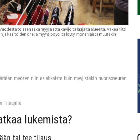
desta toiseen sekä myyjiä että kävijöitä laajalta alueelta. Väkeä riitti
en ja käsitöiden ohella myyntipöydiltä löytyi monenlaista muutakin
 ääri­ään myö­ten niin asiak­kais­ta kuin myy­jis­tä­kin nuo­ri­so­seu­ran
 Tilaa­jil­le
jat­kaa lukemista?
sään tai tee tilaus