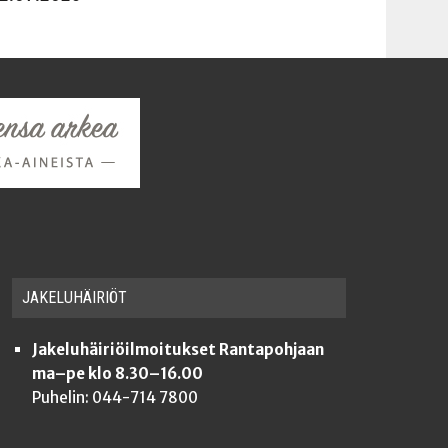
JAKE­LU­HÄI­RIÖT
Jakeluhäiriöilmoitukset Rantapohjaan
ma–pe klo 8.30–16.00
Puhelin: 044-714 7800