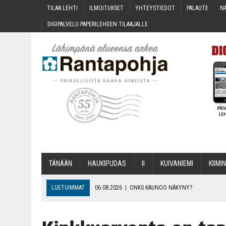
TILAA LEH­TI
ILMOI­TUK­SET
YHTEYS­TIE­DOT
PALAU­TE
NÄ
DIGI­PAL­VE­LU PAPE­RI­LEH­DEN TILAAJALLE
TÄNÄÄN
HAU­KI­PU­DAS
II
KUI­VA­NIE­MI
KII­MIN
LUETUIMMAT
06.08.2026
|
ONKS KAU­NOO NÄKYNY?
06.08.2026
|
MAKA­RO­NI­LAA­TI­KOL­LA ARKEEN
06.08.2026
|
OPIN­TOI­HIN KAN­SA­LAIS­OPIS­TOS­SA VOI SAA­DA AVUSTU