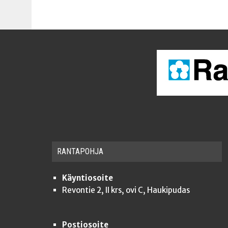
RAN­TA­POH­JA
Käyntiosoite
Revontie 2, II krs, ovi C, Haukipudas
Postiosoite