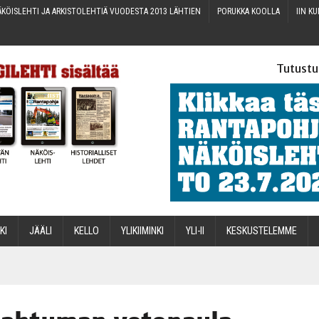
KÖIS­LEH­TI JA ARKIS­TO­LEH­TIÄ VUO­DES­TA 2013 LÄHTIEN
PORUK­KA KOOLLA
IIN KU
Tutustu
­KI
JÄÄ­LI
KEL­LO
YLI­KII­MIN­KI
YLI-II
KES­KUS­TE­LEM­ME
STA