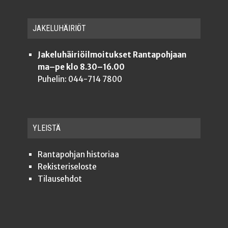
JAKE­LU­HÄI­RIÖT
Jakeluhäiriöilmoitukset Rantapohjaan
ma–pe klo 8.30–16.00
Puhelin: 044-714 7800
YLEISTÄ
Ran­ta­poh­jan historiaa
Rekis­te­ri­se­los­te
Tilauseh­dot