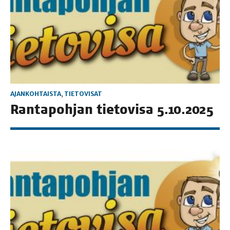
AJANKOHTAISTA
,
TIETOVISAT
Ran­ta­poh­jan tie­to­vi­sa 5.10.2025