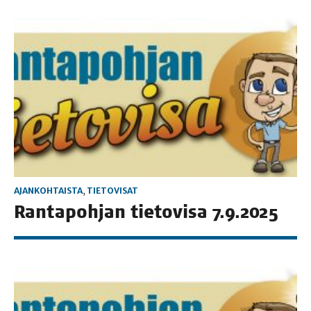
AJANKOHTAISTA
,
TIETOVISAT
Ran­ta­poh­jan tie­to­vi­sa 7.9.2025