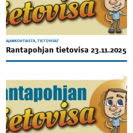
AJANKOHTAISTA
,
TIETOVISAT
Ran­ta­poh­jan tie­to­vi­sa 23.11.2025