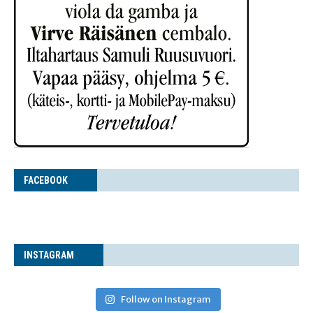
FACE­BOOK
INS­TA­GRAM
Follow on Instagram