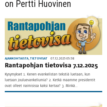
on Pertti Huovinen
AJANKOHTAISTA
,
TIETOVISAT
07.12.2025 05:58
Ran­ta­poh­jan tie­to­vi­sa 7.12.2025
Kysy­myk­set 1. Kenen evan­ke­lis­tan teks­tiä lue­taan, kun
lue­taan jou­lue­van­ke­liu­mia? 2. Ket­kä maam­me pre­si­den­tit
ovat olleet nai­mi­sis­sa kak­si ker­taa? 3. Minkä…