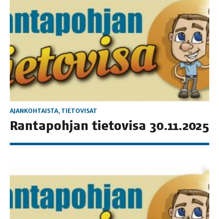
AJANKOHTAISTA
,
TIETOVISAT
Ran­ta­poh­jan tie­to­vi­sa 30.11.2025