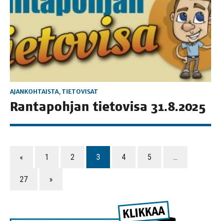
AJANKOHTAISTA
,
TIETOVISAT
Ran­ta­poh­jan tie­to­vi­sa 31.8.2025
«
1
2
3
4
5
…
27
»