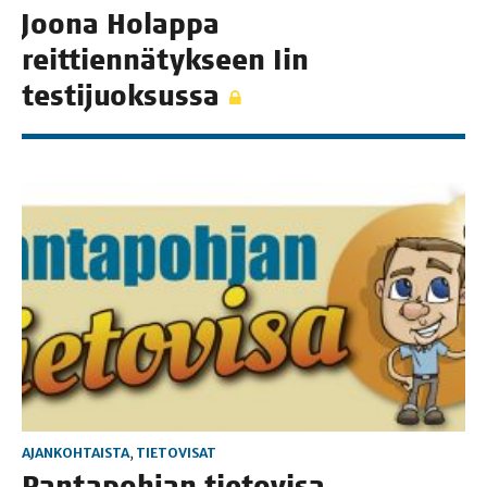
Joo­na Holap­pa
reit­tien­nä­tyk­seen Iin
testijuoksussa
AJANKOHTAISTA
,
TIETOVISAT
Ran­ta­poh­jan tie­to­vi­sa