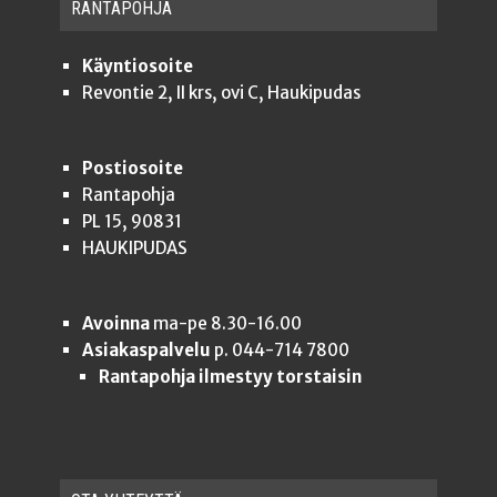
RAN­TA­POH­JA
Käyntiosoite
Revontie 2, II krs, ovi C, Haukipudas
Postiosoite
Rantapohja
PL 15, 90831
HAUKIPUDAS
Avoinna
ma-pe 8.30-16.00
Asiakaspalvelu
p. 044-714 7800
Rantapohja ilmestyy torstaisin