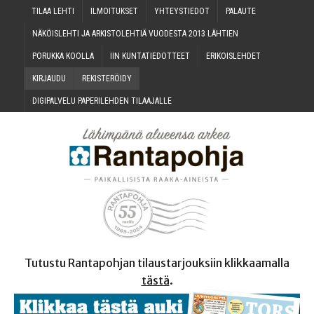
TILAA LEH­TI
ILMOI­TUK­SET
YHTEYS­TIE­DOT
PALAU­TE
NÄKÖIS­LEH­TI JA ARKIS­TO­LEH­TIÄ VUO­DES­TA 2013 LÄHTIEN
PORUK­KA KOOLLA
IIN KUN­TA­TIE­DOT­TEET
ERI­KOIS­LEH­DET
KIR­JAU­DU
REKIS­TE­RÖI­DY
DIGI­PAL­VE­LU PAPE­RI­LEH­DEN TILAAJALLE
Tutustu Rantapohjan tilaustarjouksiin klikkaamalla
tästä
.