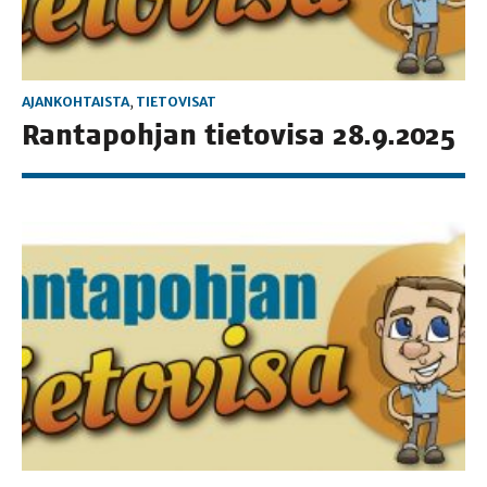
AJANKOHTAISTA
,
TIETOVISAT
Ran­ta­poh­jan tie­to­vi­sa 28.9.2025