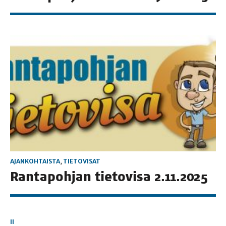
AJANKOHTAISTA
,
TIETOVISAT
Ran­ta­poh­jan tie­to­vi­sa 2.11.2025
II