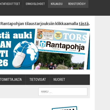
N­TA­TIE­DOT­TEET
ERI­KOIS­LEH­DET
KIR­JAU­DU
REKIS­TE­RÖI­DY
 Rantapohjan tilaustarjouksiin klikkaamalla
tästä
.
TOI­MIT­TA­JAL­TA
TIETOVISAT
NUO­RET