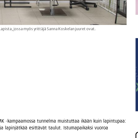
apista, jossa myös yrittäjä Sanna Koskelan juuret ovat.
LMK ‑kam­paa­mos­sa tun­nel­ma muis­tut­taa ikään kuin lapin­tu­paa:
 lapin­jät­kää esit­tä­vät tau­lut. Istu­ma­pai­kak­si vuo­roa