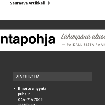
i
Seuraava Artikkeli
OTA YHTEYT­TÄ
Ilmoitusmyynti
puhelin:
044-714 7805