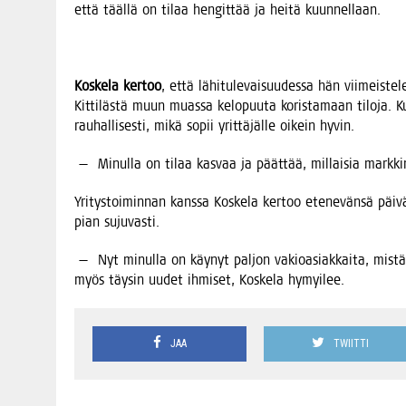
että tääl­lä on tilaa hen­git­tää ja hei­tä kuunnellaan.
Kos­ke­la ker­too
, että lähi­tu­le­vai­suu­des­sa hän vii­meis
Kit­ti­läs­tä muun muas­sa kelo­puu­ta koris­ta­maan tilo­ja.
rau­hal­li­ses­ti, mikä sopii yrit­tä­jäl­le oikein hyvin.
— Minul­la on tilaa kas­vaa ja päät­tää, mil­lai­sia mark­ki­n
Yri­tys­toi­min­nan kans­sa Kos­ke­la ker­too ete­ne­vän­sä päi­v
pian sujuvasti.
— Nyt minul­la on käy­nyt pal­jon vakio­asiak­kai­ta, mis­tä o
myös täy­sin uudet ihmi­set, Kos­ke­la hymyilee.
JAA
TWIITTI