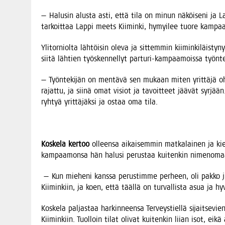
— Halusin alus­ta asti, että tila on minun näköi­se­ni ja 
tar­koit­taa Lap­pi meets Kii­min­ki, hymyi­lee tuo­re kam­paa­m
Yli­tor­niol­ta läh­töi­sin ole­va ja sit­tem­min kii­min­ki­läis­ty
sii­tä läh­tien työs­ken­nel­lyt par­tu­ri-kam­paa­mois­sa työn­te­
— Työn­te­ki­jän on men­tä­vä sen mukaan miten yrit­tä­jä oh
rajat­tu, ja sii­nä omat visiot ja tavoit­teet jää­vät syr­jää
ryh­tyä yrit­tä­jäk­si ja ostaa oma tila.
Kos­ke­la ker­too
olleen­sa aikai­sem­min mat­ka­lai­nen ja kier
kam­paa­mon­sa hän halusi perus­taa kui­ten­kin nime­no­maa
— Kun mie­he­ni kans­sa perus­tim­me per­heen, oli pak­ko ju
Kii­min­kiin, ja koen, että tääl­lä on tur­val­lis­ta asua ja hy
Kos­ke­la pal­jas­taa har­kin­neen­sa Ter­veys­tiel­lä sijait­se
Kii­min­kiin. Tuol­loin tilat oli­vat kui­ten­kin lii­an isot, e