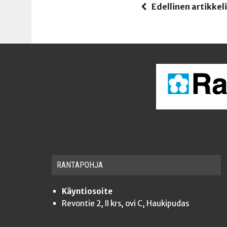
Edellinen artikkel
RAN­TA­POH­JA
Käyntiosoite
Revontie 2, II krs, ovi C, Haukipudas