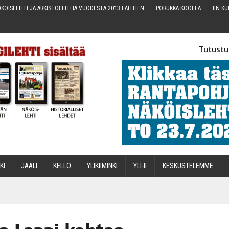
KÖIS­LEH­TI JA ARKIS­TO­LEH­TIÄ VUO­DES­TA 2013 LÄHTIEN
PORUK­KA KOOLLA
IIN KU
Tutustu
­KI
JÄÄ­LI
KEL­LO
YLI­KII­MIN­KI
YLI-II
KES­KUS­TE­LEM­ME
STA