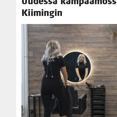
Uudes­sa kam­paa­mos­s
06.08.2026
|
TOI­VEI­DEN KOTI IISTÄ!
Kiimingin
06.08.2026
|
KII­MIN­KI­PÄI­VÄT JÄR­JES­TE­TÄÄN PERIN­TEI­TÄ KUNNIOIT