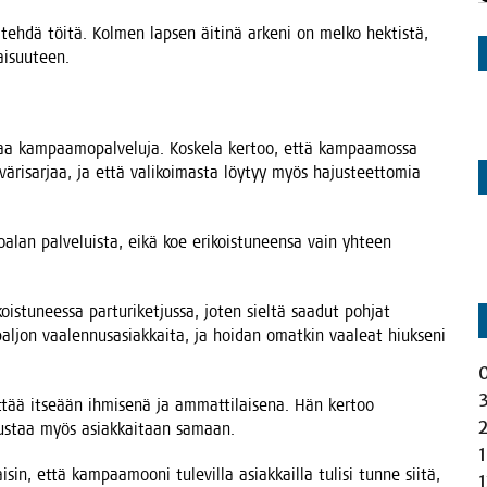
h­dä töi­tä. Kol­men lap­sen äiti­nä arke­ni on mel­ko hek­tis­tä,
jaisuuteen.
­jo­aa kam­paa­mo­pal­ve­lu­ja. Kos­ke­la ker­too, että kam­paa­mos­sa
ä väri­sar­jaa, ja että vali­koi­mas­ta löy­tyy myös hajus­teet­to­mia
a­lan pal­ve­luis­ta, eikä koe eri­kois­tu­neen­sa vain yhteen
s­tu­nees­sa par­tu­ri­ket­jus­sa, joten siel­tä saa­dut poh­jat
l­jon vaa­len­nus­asiak­kai­ta, ja hoi­dan omat­kin vaa­leat hiuk­se­ni
tää itse­ään ihmi­se­nä ja ammat­ti­lai­se­na. Hän ker­too
­nus­taa myös asiak­kai­taan samaan.
, että kam­paa­moo­ni tule­vil­la asiak­kail­la tuli­si tun­ne sii­tä,