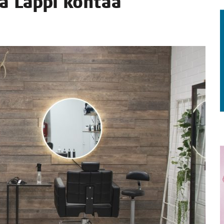
a Lap­pi koh­taa
TAEN