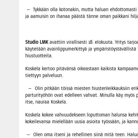
— Tyk­kään olla koto­na­kin, mut­ta haluan ehdot­to­mas­ti te
ja aamui­sin on iha­naa pääs­tä tän­ne oman paik­ka­ni hil
Stu­dio LMK
avat­tiin viral­li­ses­ti 18. elo­kuu­ta. Yri­tys tar
käy­te­tään avain­lip­pu­mer­kit­tyä ja ympä­ris­töys­tä­väl­lis­t
hiustuotteita.
Kos­ke­la ker­too pitä­vän­sä oikeas­taan kai­kis­ta kam­paa­mo
tiet­tyyn palveluun.
— Olin pit­kään töis­sä mies­ten hius­ten­leik­kauk­siin eri­koi
par­tu­ri­työ­hön ovat edel­leen vah­vat. Minul­la käy myös pa
itse, nau­raa Koskela.
Kos­ke­la kokee vah­vuu­dek­seen loput­to­man halun­sa kehit­
kokei­le­van­sa mie­lel­lään uusia asioi­ta työs­sään, ja kan
— Olen oma itse­ni ja rehel­li­nen sii­nä mitä teen. Haluai­sin