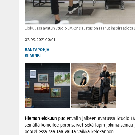
Elokuussa avatun Studio LMK:n sisustus on saanut inspiraatiota L
02.09.2021 00:01
RANTAPOHJA
KIIMINKI
Hie­man elo­kuun
puo­len­vä­lin jäl­keen ava­tus­sa Stu­dio 
sei­näl­lä komei­lee poron­sar­vet sekä lapin joki­mai­se­maa ja
odo­tel­les­sa saat­taa vali­ta vaik­ka kelokannon.