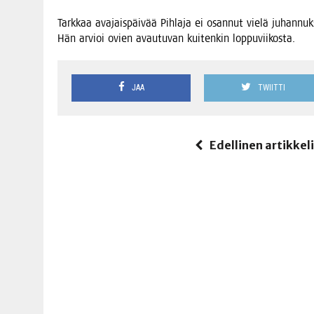
Tark­kaa ava­jais­päi­vää Pih­la­ja ei osan­nut vie­lä juhan­nuk­
Hän arvioi ovien avau­tu­van kui­ten­kin loppuviikosta.
JAA
TWIITTI
Edellinen artikkel