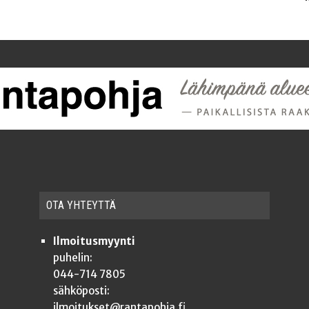
OTA YHTEYT­TÄ
Ilmoitusmyynti
puhelin:
044-714 7805
sähköposti:
ilmoitukset@rantapohja.fi