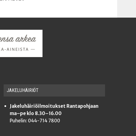
JAKE­LU­HÄI­RIÖT
Jakeluhäiriöilmoitukset Rantapohjaan
ma–pe klo 8.30–16.00
Puhelin: 044-714 7800