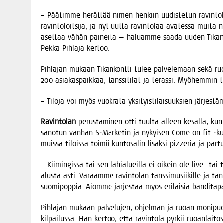
– Pää­tim­me herät­tää nimen hen­kiin uudis­te­tun ravin­to­l
ravin­to­loit­si­ja, ja nyt uut­ta ravin­to­laa ava­tes­sa mui­ta
aset­taa vähän pai­nei­ta — haluam­me saa­da uuden Tikan­ko
Pek­ka Pih­la­ja kertoo.
Pih­la­jan mukaan Tikan­kont­ti tulee pal­ve­le­maan sekä ruo­ka­
200 asia­kas­paik­kaa, tans­si­ti­lat ja teras­si. Myö­hem­min
– Tilo­ja voi myös vuo­kra­ta yksi­tyis­ti­lai­suuk­sien jär­jes­tä
Ravin­to­lan
perus­ta­mi­nen otti tuul­ta alleen kesäl­lä, kun P
sano­tun van­han S‑Marketin ja nykyi­sen Come on fit ‑kun­to­
muis­sa tilois­sa toi­mii kun­to­sa­lin lisäk­si pizze­ria ja p
– Kii­min­gis­sä tai sen lähia­lueil­la ei oikein ole live- tai t
alus­ta asti. Varaam­me ravin­to­lan tans­si­musii­kil­le ja tan
suo­mi­pop­pia. Aiom­me jär­jes­tää myös eri­lai­sia bän­di­ta­
Pih­la­jan mukaan pal­ve­lu­jen, ohjel­man ja ruo­an moni­puo­li­
kil­pai­lus­sa. Hän ker­too, että ravin­to­la pyr­kii ruo­an­lai­