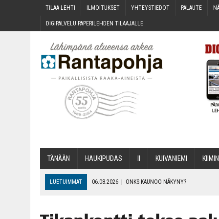
TILAA LEH­TI
ILMOI­TUK­SET
YHTEYS­TIE­DOT
PALAU­TE
NÄ
DIGI­PAL­VE­LU PAPE­RI­LEH­DEN TILAAJALLE
TÄNÄÄN
HAU­KI­PU­DAS
II
KUI­VA­NIE­MI
KII­MIN
LUETUIMMAT
06.08.2026
|
ONKS KAU­NOO NÄKYNY?
06.08.2026
|
MAKA­RO­NI­LAA­TI­KOL­LA ARKEEN
06.08.2026
|
OPIN­TOI­HIN KAN­SA­LAIS­OPIS­TOS­SA VOI SAA­DA AVUSTU