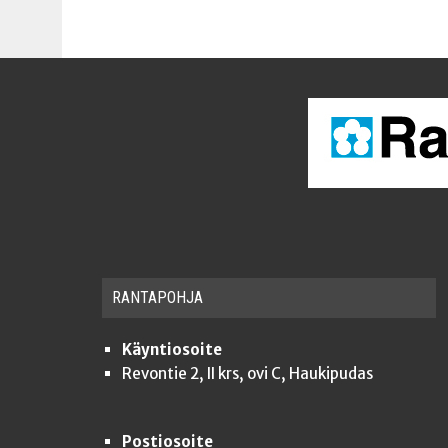
RAN­TA­POH­JA
Käyntiosoite
Revontie 2, II krs, ovi C, Haukipudas
Postiosoite