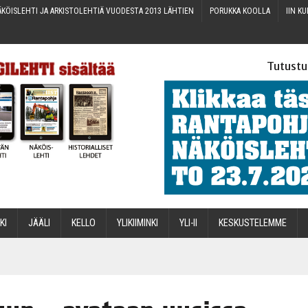
KÖIS­LEH­TI JA ARKIS­TO­LEH­TIÄ VUO­DES­TA 2013 LÄHTIEN
PORUK­KA KOOLLA
IIN KU
Tutustu
­KI
JÄÄ­LI
KEL­LO
YLI­KII­MIN­KI
YLI-II
KES­KUS­TE­LEM­ME
STA