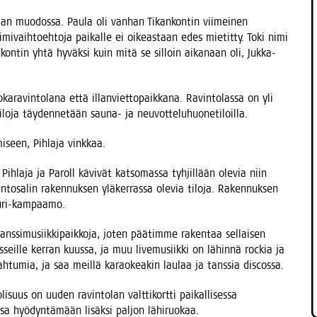
an muo­dos­sa. Pau­la oli van­han Tikan­kon­tin vii­mei­nen
 nimi­vaih­toeh­to­ja pai­kal­le ei oikeas­taan edes mie­tit­ty. Toki nimi
n­tin yhtä hyväk­si kuin mitä se sil­loin aika­naan oli, Juk­ka-
ra­vin­to­la­na että illan­viet­to­paik­ka­na. Ravin­to­las­sa on yli
 tilo­ja täy­den­ne­tään sau­na- ja neuvotteluhuonetiloilla.
­mi­seen, Pih­la­ja vinkkaa.
ih­la­ja ja Paroll kävi­vät kat­so­mas­sa tyh­jil­lään ole­via niin
sa­lin raken­nuk­sen ylä­ker­ras­sa ole­via tilo­ja. Raken­nuk­sen
arturi-kampaamo.
ans­si­musiik­ki­paik­ko­ja, joten pää­tim­me raken­taa sel­lai­sen
s­seil­le ker­ran kuus­sa, ja muu live­musiik­ki on lähin­nä roc­kia ja
pah­tu­mia, ja saa meil­lä karao­kea­kin lau­laa ja tans­sia discossa.
suus on uuden ravin­to­lan valt­ti­kort­ti pai­kal­li­ses­sa
tos­sa hyö­dyn­tä­mään lisäk­si pal­jon lähiruokaa.