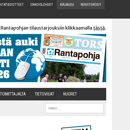
N­TA­TIE­DOT­TEET
ERI­KOIS­LEH­DET
KIR­JAU­DU
REKIS­TE­RÖI­DY
 Rantapohjan tilaustarjouksiin klikkaamalla
tästä
.
TOI­MIT­TA­JAL­TA
TIETOVISAT
NUO­RET