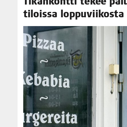
Tikan­kont­ti tekee pal
06.08.2026
|
TOI­VEI­DEN KOTI IISTÄ!
tilois­sa loppuviikosta
06.08.2026
|
KII­MIN­KI­PÄI­VÄT JÄR­JES­TE­TÄÄN PERIN­TEI­TÄ KUNNIOIT