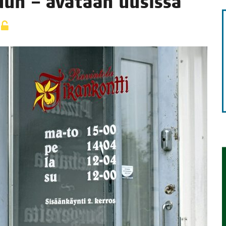
uun – ava­taan uusis­sa
TAEN