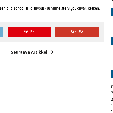
sen alla sanoa, sil­lä sii­vous- ja vii­meis­te­ly­työt oli­vat kes­ken.
PIN
JAA
i
Seuraava Artikkeli