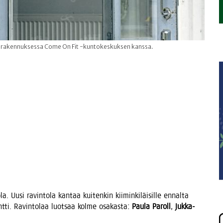
sa rakennuksessa Come On Fit -kuntokeskuksen kanssa.
a. Uusi ravin­to­la kan­taa kui­ten­kin kii­min­ki­läi­sil­le ennal­ta
nt­ti. Ravin­to­laa luot­saa kol­me osa­kas­ta:
Pau­la Paroll
,
Juk­ka-