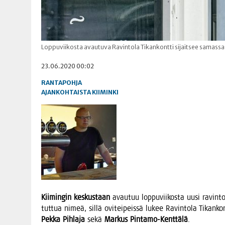
Loppuviikosta avautuva Ravintola Tikankontti sijaitsee samas
23.06.2020 00:02
RANTAPOHJA
AJANKOHTAISTA
KIIMINKI
Kii­min­gin kes­kus­taan
avau­tuu lop­pu­vii­kos­ta uusi ravin­to­l
tut­tua nimeä, sil­lä ovi­tei­peis­sä lukee Ravin­to­la Tikan­ko
Pek­ka Pih­la­ja
sekä
Mar­kus Pin­ta­mo-Kent­tä­lä
.