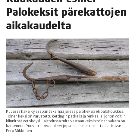
Palo­kek­sit päre­kat­to­jen
aikakaudelta
Kuvassa kaksi kyläsepän tekemää järeää palokeksiä eli palokoukkua.
Toinen keksi on varustettu kettingin pätkällä ja renkaalla, johon voitiin
kiinnittää vetoköysi. Taistelussa tulta vastaan keksin toinen sakara on
katkennut. Puuvarret ovat olleet jopa neljän metrin mittaisia. Kuva:
Eero Mikkonen