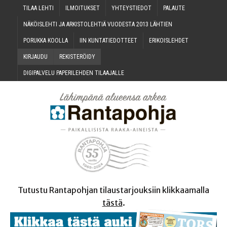
TILAA LEH­TI
ILMOI­TUK­SET
YHTEYS­TIE­DOT
PALAU­TE
NÄKÖIS­LEH­TI JA ARKIS­TO­LEH­TIÄ VUO­DES­TA 2013 LÄHTIEN
PORUK­KA KOOLLA
IIN KUN­TA­TIE­DOT­TEET
ERI­KOIS­LEH­DET
KIR­JAU­DU
REKIS­TE­RÖI­DY
DIGI­PAL­VE­LU PAPE­RI­LEH­DEN TILAAJALLE
Tutustu Rantapohjan tilaustarjouksiin klikkaamalla
tästä
.