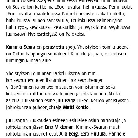
Tämän vuo­den 2024 ensim­mäi­ses­sä esit­te­lys­sä tam­mi­kuus­sa
oli Susi­ver­kon kat­kel­ma 1800-luvul­ta, hel­mi­kuus­sa Per­mi­luo­kit
1800-luvul­ta, maa­lis­kuus­sa Pari­re­ki hevos­ten aika­kau­del­ta,
huh­ti­kuus­sa Pui­nen sar­vi­sa­tu­la, tou­ko­kuus­sa Pai­men­ty­tön
hui­lu 1794, kesä­kuus­sa Pesu­ku­rik­ka ja pyyk­ki­lau­ta, syys­kuus­sa
Juu­ri­saa­vi. Nyt esit­te­lys­sä on Palokeksi.
Kii­min­ki-Seu­ra
on perus­tet­tu 1999. Yhdis­tyk­sen toi­mia­lu­ee­na
on Oulun kau­pun­gin suur­alu­eet Kii­min­ki ja Jää­li, eli enti­sen
Kii­min­gin kun­nan alue.
Yhdis­tyk­sen toi­min­nan tar­koi­tuk­se­na on mm.
koti­seu­tu­tie­tou­den lisää­mi­nen, koti­seu­tu­hen­gen
yllä­pi­tä­mi­nen ja oma­toi­mi­suu­den voi­mis­ta­mi­nen sekä
koti­seu­dun kult­tuu­rien vaa­li­mi­nen ja edis­tä­mi­nen. Näi­tä
asioi­ta Kuu­kau­den esi­ne jut­tusar­ja tukee, ker­too yhdis­tyk­sen
joh­to­kun­nan puheen­joh­ta­ja
Mat­ti Kon­tio
.
Jut­tusar­jan kuu­kau­den esi­neen esit­te­lee asian har­ras­ta­ja ja
joh­to­kun­nan jäsen
Eino Mik­ko­nen
. Kii­min­ki-Seu­ran muut
joh­to­kun­nan jäse­net ovat
Aila Berg
,
Eero Hut­tu­la
,
Han­ne­le