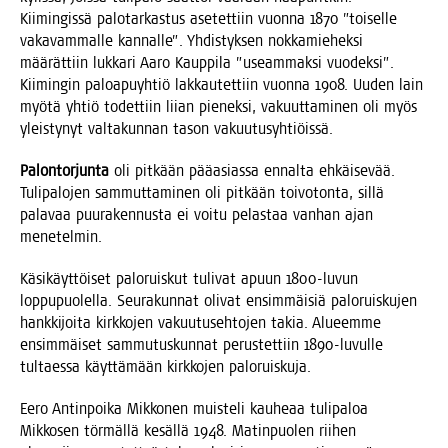
Kii­min­gis­sä palo­tar­kas­tus ase­tet­tiin vuon­na 1870 ”toi­sel­le
vaka­vam­mal­le kan­nal­le”. Yhdis­tyk­sen nok­ka­mie­hek­si
mää­rät­tiin luk­ka­ri Aaro Kaup­pi­la ”useam­mak­si vuo­dek­si”.
Kii­min­gin paloa­pu­yh­tiö lak­kau­tet­tiin vuon­na 1908. Uuden lain
myö­tä yhtiö todet­tiin lii­an pie­nek­si, vakuut­ta­mi­nen oli myös
yleis­ty­nyt val­ta­kun­nan tason vakuutusyhtiöissä.
Palon­tor­jun­ta
oli pit­kään pää­asias­sa ennal­ta ehkäi­se­vää.
Tuli­pa­lo­jen sam­mut­ta­mi­nen oli pit­kään toi­vo­ton­ta, sil­lä
pala­vaa puu­ra­ken­nus­ta ei voi­tu pelas­taa van­han ajan
menetelmin.
Käsi­käyt­töi­set palo­ruis­kut tuli­vat apuun 1800-luvun
lop­pu­puo­lel­la. Seu­ra­kun­nat oli­vat ensim­mäi­siä palo­ruis­ku­jen
hank­ki­joi­ta kirk­ko­jen vakuu­tuseh­to­jen takia. Alu­eem­me
ensim­mäi­set sam­mu­tus­kun­nat perus­tet­tiin 1890-luvul­le
tul­taes­sa käyt­tä­mään kirk­ko­jen paloruiskuja.
Eero Antin­poi­ka Mik­ko­nen muis­te­li kau­he­aa tuli­pa­loa
Mik­ko­sen tör­mäl­lä kesäl­lä 1948. Matin­puo­len rii­hen