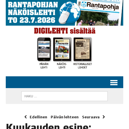
Edellinen
Päivän lehteen
Seuraava
Kuu­kau­den esi­ne: