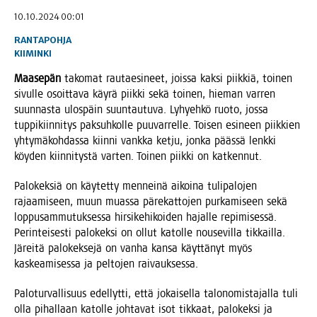
10.10.2024 00:01
RANTAPOHJA
KIIMINKI
Maa­se­pän
tako­mat rau­tae­si­neet, jois­sa kak­si piik­kiä, toi­nen
sivul­le osoit­ta­va käy­rä piik­ki sekä toi­nen, hie­man var­ren
suun­nas­ta ulos­päin suun­tau­tu­va. Lyhyeh­kö ruo­to, jos­sa
tup­pi­kiin­ni­tys pak­suh­kol­le puu­var­rel­le. Toi­sen esi­neen piik­kien
yhty­mä­koh­das­sa kiin­ni vank­ka ket­ju, jon­ka pääs­sä lenk­ki
köy­den kiin­ni­tys­tä var­ten. Toi­nen piik­ki on katkennut.
Palo­kek­siä on käy­tet­ty men­nei­nä aikoi­na tuli­pa­lo­jen
rajaa­mi­seen, muun muas­sa päre­kat­to­jen pur­ka­mi­seen sekä
lop­pusam­mu­tuk­ses­sa hir­si­ke­hi­koi­den hajal­le repi­mi­ses­sä.
Perin­tei­ses­ti palo­kek­si on ollut katol­le nouse­vil­la tik­kail­la.
Järei­tä palo­kek­se­jä on van­ha kan­sa käyt­tä­nyt myös
kas­kea­mi­ses­sa ja pel­to­jen raivauksessa.
Palo­tur­val­li­suus edel­lyt­ti, että jokai­sel­la talo­no­mis­ta­jal­la tuli
olla pihal­laan katol­le joh­ta­vat isot tik­kaat, palo­kek­si ja