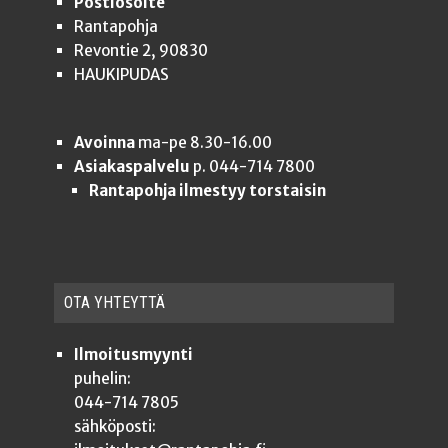
Postiosoite
Rantapohja
Revontie 2, 90830
HAUKIPUDAS
Avoinna
ma-pe 8.30-16.00
Asiakaspalvelu
p. 044-714 7800
Rantapohja ilmestyy torstaisin
OTA YHTEYT­TÄ
Ilmoitusmyynti
puhelin:
044-714 7805
sähköposti: