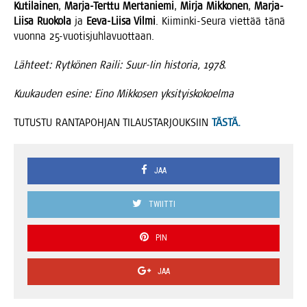
Kuti­lai­nen
,
Mar­ja-Tert­tu Mer­ta­nie­mi
,
Mir­ja Mik­ko­nen
,
Mar­ja-
Lii­sa Ruo­ko­la
ja
Eeva-Lii­sa Vil­mi
. Kii­min­ki-Seu­ra viet­tää tänä
vuon­na 25-vuotisjuhlavuottaan.
Läh­teet: Ryt­kö­nen Rai­li: Suur-Iin his­to­ria, 1978.
Kuu­kau­den esi­ne: Eino Mik­ko­sen yksityiskokoelma
TUTUSTU RANTAPOHJAN TILAUSTARJOUKSIIN
TÄSTÄ.
JAA
TWIITTI
PIN
JAA