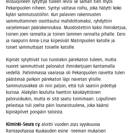
elo­suo­ji­neen sytyt­tyä tuleen levi­si se saman tien myös
Pekan­puo­len rii­heen. Syn­tyi val­ta­va roi­hu, joka hälyt­ti koko
kylän sam­mu­tus­töi­hin. Kun pala­vien raken­nus­ten
sam­mut­ta­mi­nen osoit­tau­tui mah­dot­to­mak­si, ryh­dyt­tiin
var­je­le­maan pää­ra­ken­nuk­sia. Muo­dos­tet­tiin kak­si ihmis­ket­jua,
toi­nen joen ran­nal­ta ja toi­nen lam­men ran­nal­ta pihal­le. Eero
ja naa­pu­rin Anna-Lii­sa kii­pe­si­vät Matin­puo­len katol­le ja
toi­set sam­mut­ta­jat toi­sel­le katolle.
Kipi­nät sytyt­ti­vät tuo tuos­ta­kin päre­ka­ton tuleen, mut­ta
nuo­ret sam­mut­ti­vat palo­na­lut ihmis­ket­ju­jen kan­ta­mal­la
vedel­lä. Pahim­mas­sa vaa­ras­sa oli Pekan­puo­len navet­ta tulen
pääs­tes­sä pai­koin päre­ka­ton läpi nave­tan yli­sil­le.
Sam­mu­tus­vä­keä oli niin pal­jon, että tuli saa­tiin pidet­tyä
kuris­sa. Ala­ky­län kou­lul­ta haet­tiin käsi­käyt­töi­nen
palo­ruis­ku­kin, mut­ta ei sitä saa­tu toi­mi­maan. Lopul­li­nen
pelas­ta­ja tuli joel­ta päin lou­nais­tuu­le­na, joka kään­si
kipi­nä­pil­vet pois­päin taloista.
Kii­min­ki-Seu­ra r.y.
aloit­ti vuo­den 2021 syys­kuus­sa
Ran­ta­poh­jas­sa Kuu­kau­den esi­ne ‑tee­man mukai­sen