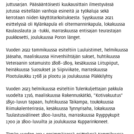
jut­tusar­jan. Pää­sään­töi­ses­ti kuu­kausit­tain ilmes­ty­väs­sä
jutus­sa esi­tel­lään van­ho­ja esi­nei­tä ja työ­ka­lu­ja sekä
ker­ro­taan nii­den käyt­tö­tar­koi­tuk­ses­ta. Syys­kuus­sa 2021
esit­te­lys­sä oli Kylän­ka­pu­la eli olter­man­nin­ka­pu­la, loka­kuus­sa
Kau­laus­lau­ta ja ‑tuk­ki, mar­ras­kuus­sa enti­sa­jan teu­ras­ta­jan
puuk­ko­set­ti, jou­lu­kuus­sa Poron länget.
Vuo­den 2022 tam­mi­kuus­sa esi­tel­tiin Luu­luis­ti­met, hel­mi­kuus­sa
Jää­sa­ha, maa­lis­kuus­sa Hir­ven­hiih­tä­jän suk­set, huh­ti­kuus­sa
Vete­raa­nin sota­muis­to 1808–1809, kesä­kuus­sa Lii­tu­pii­put,
hei­nä­kuus­sa Suo­suk­set ja Sii­pi­vii­ka­te, mar­ras­kuus­sa
Ploo­tu­lauk­ku 1768 ja ploo­tu ja jou­lu­kuus­sa Pläkkilyhty.
Vuo­den 2023 hel­mi­kuus­sa esi­tel­tiin Tulen­kul­jet­ta­jan pak­ku­la
vuo­del­ta 1716, maa­lis­kuus­sa Raken­nus­kät­kö, ”Koti­va­kuu­tus”
1850-luvun tapaan, huh­ti­kuus­sa Täi­kam­pa, tou­ko­kuus­sa
Rii­mu­ka­len­te­ri­ra­sia, kesä­kuus­sa Tyn­ny­ri­sa­ha, loka­kuus­sa
Tuu­las­tus­vä­li­neet 1800-luvul­ta, mar­ras­kuus­sa Ryyp­py­ku­pit
1700 ja 1800-luvuil­ta ja jou­lu­kuus­sa Kupparinkoneet.