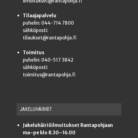
ilmoitukset@rantapohja.fi
Tilaajapalvelu
puhelin: 044-714 7800
sähköposti:
tilaukset@rantapohja.fi
Toimitus
puhelin: 040-517 3842
sähköposti:
toimitus@rantapohja.fi
JAKE­LU­HÄI­RIÖT
Jakeluhäiriöilmoitukset Rantapohjaan
ma–pe klo 8.30–16.00