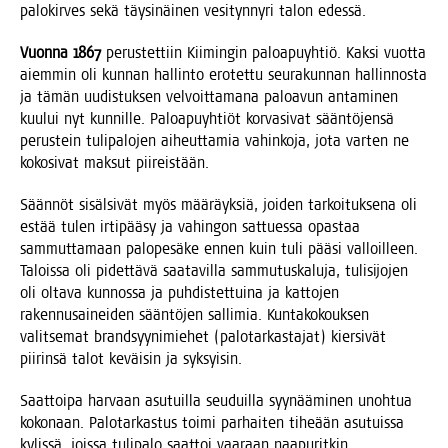
palo­kir­ves sekä täy­si­näi­nen vesi­tyn­ny­ri talon edessä.
Vuon­na 1867
perus­tet­tiin Kii­min­gin paloa­pu­yh­tiö. Kak­si vuot­ta
aiem­min oli kun­nan hal­lin­to ero­tet­tu seu­ra­kun­nan hal­lin­nos­ta
ja tämän uudis­tuk­sen vel­voit­ta­ma­na paloa­vun anta­mi­nen
kuu­lui nyt kun­nil­le. Paloa­pu­yh­tiöt kor­va­si­vat sään­tö­jen­sä
perus­tein tuli­pa­lo­jen aiheut­ta­mia vahin­ko­ja, jota var­ten ne
koko­si­vat mak­sut piireistään.
Sään­nöt sisäl­si­vät myös mää­räyk­siä, joi­den tar­koi­tuk­se­na oli
estää tulen irti­pää­sy ja vahin­gon sat­tues­sa opas­taa
sam­mut­ta­maan palo­pe­sä­ke ennen kuin tuli pää­si val­loil­leen.
Talois­sa oli pidet­tä­vä saa­ta­vil­la sam­mu­tus­ka­lu­ja, tuli­si­jo­jen
oli olta­va kun­nos­sa ja puh­dis­tet­tui­na ja kat­to­jen
raken­nusai­nei­den sään­tö­jen sal­li­mia. Kun­ta­ko­kouk­sen
valit­se­mat brand­syy­ni­mie­het (palo­tar­kas­ta­jat) kier­si­vät
pii­rin­sä talot keväi­sin ja syksyisin.
Saat­toi­pa har­vaan asu­tuil­la seu­duil­la syy­nää­mi­nen unoh­tua
koko­naan. Palo­tar­kas­tus toi­mi par­hai­ten tihe­ään asu­tuis­sa
kylis­sä, jois­sa tuli­pa­lo saat­toi vaa­raan naa­pu­rit­kin.