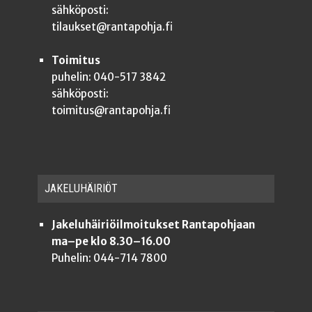
sähköposti:
tilaukset@rantapohja.fi
Toimitus
puhelin: 040-517 3842
sähköposti:
toimitus@rantapohja.fi
JAKE­LU­HÄI­RIÖT
Jakeluhäiriöilmoitukset Rantapohjaan
ma–pe klo 8.30–16.00
Puhelin: 044-714 7800