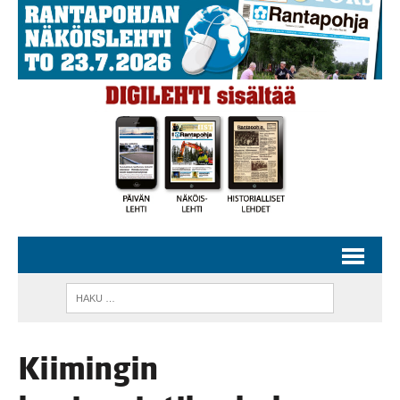
Kii­min­gin