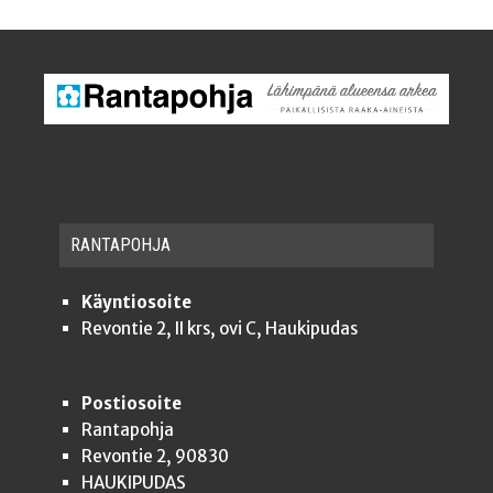
RAN­TA­POH­JA
Käyntiosoite
Revontie 2, II krs, ovi C, Haukipudas
Postiosoite
Rantapohja
Revontie 2, 90830
HAUKIPUDAS