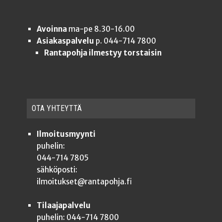
Avoinna
ma-pe 8.30-16.00
Asiakaspalvelu
p. 044-714 7800
Rantapohja ilmestyy torstaisin
OTA YHTEYT­TÄ
Ilmoitusmyynti
puhelin:
044-714 7805
sähköposti:
ilmoitukset@rantapohja.fi
Tilaajapalvelu
puhelin: 044-714 7800