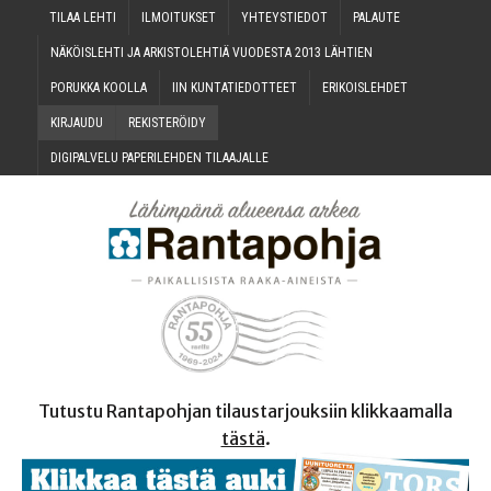
TILAA LEH­TI
ILMOI­TUK­SET
YHTEYS­TIE­DOT
PALAU­TE
NÄKÖIS­LEH­TI JA ARKIS­TO­LEH­TIÄ VUO­DES­TA 2013 LÄHTIEN
PORUK­KA KOOLLA
IIN KUN­TA­TIE­DOT­TEET
ERI­KOIS­LEH­DET
KIR­JAU­DU
REKIS­TE­RÖI­DY
DIGI­PAL­VE­LU PAPE­RI­LEH­DEN TILAAJALLE
Tutustu Rantapohjan tilaustarjouksiin klikkaamalla
tästä
.