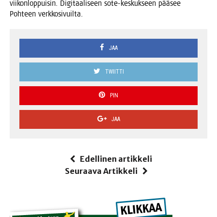
vii­kon­lop­pui­sin. Digi­taa­li­seen sote-kes­kuk­seen pää­see
Poh­teen verkkosivuilta.
JAA
TWIITTI
PIN
JAA
Edellinen artikkeli
Seuraava Artikkeli