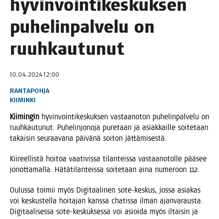
hyvin­voin­ti­kes­kuk­sen
puhe­lin­pal­ve­lu on
ruuhkautunut
10.04.2024 12:00
RANTAPOHJA
KIIMINKI
Kii­min­gin
hyvin­voin­ti­kes­kuk­sen vas­taan­o­ton puhe­lin­pal­ve­lu on
ruuh­kau­tu­nut. Puhe­lin­jo­no­ja pure­taan ja asiak­kail­le soi­te­taan
takai­sin seu­raa­va­na päi­vä­nä soi­ton jättämisestä.
Kii­reel­lis­tä hoi­toa vaa­ti­vis­sa tilan­teis­sa vas­taa­no­tol­le pää­see
jonot­ta­mal­la. Hätä­ti­lan­teis­sa soi­te­taan aina nume­roon 112.
Oulus­sa toi­mii myös Digi­taa­li­nen sote-kes­kus, jos­sa asia­kas
voi kes­kus­tel­la hoi­ta­jan kans­sa cha­tis­sa ilman ajan­va­raus­ta.
Digi­taa­li­ses­sa sote-kes­kuk­ses­sa voi asioi­da myös iltai­sin ja