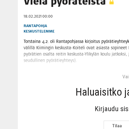
Vie­lä pyöräteistä
06.08.2026
|
TOI­VEI­DEN KOTI IISTÄ!
18.02.2021 00:00
06.08.2026
|
KII­MIN­KI­PÄI­VÄT JÄR­JES­TE­TÄÄN PERIN­TEI­TÄ KUNNIOIT
RANTAPOHJA
KESKUSTELEMME
Tors­tai­na 4.2. oli Ran­ta­poh­jas­sa kir­joi­tus pyö­rä­tie­yh­tey
välil­lä Kii­min­gin kes­kus­ta-Koi­te­li ovat asias­ta sopi­neet
pyö­rä­tien osal­ta rei­tin kes­kus­ta-Yli­ky­län kou­lu jat­kok­si
seu­dul­li­nen pyörätieyhteys).
Vain
Haluai­sit­ko 
Kir­jau­du si
Tilaa