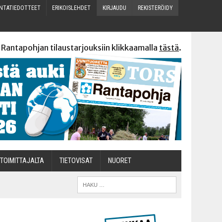
N­TA­TIE­DOT­TEET
ERI­KOIS­LEH­DET
KIR­JAU­DU
REKIS­TE­RÖI­DY
 Rantapohjan tilaustarjouksiin klikkaamalla
tästä
.
TOI­MIT­TA­JAL­TA
TIETOVISAT
NUO­RET