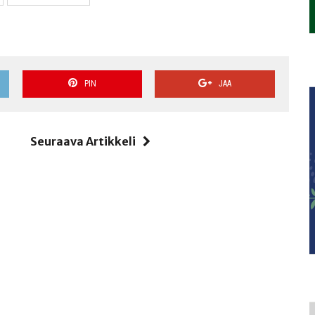
PIN
JAA
i
Seuraava Artikkeli