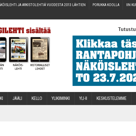
KÖIS­LEH­TI JA ARKIS­TO­LEH­TIÄ VUO­DES­TA 2013 LÄHTIEN
PORUK­KA KOOLLA
IIN KU
Tutustu
­KI
JÄÄ­LI
KEL­LO
YLI­KII­MIN­KI
YLI-II
KES­KUS­TE­LEM­ME
STA