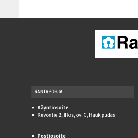
RAN­TA­POH­JA
Käyntiosoite
Revontie 2, II krs, ovi C, Haukipudas
Postiosoite