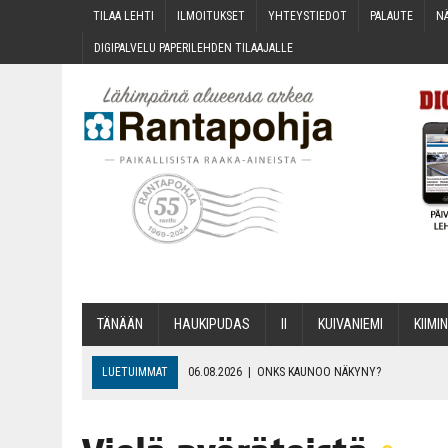
TILAA LEH­TI
ILMOI­TUK­SET
YHTEYS­TIE­DOT
PALAU­TE
NÄ
DIGI­PAL­VE­LU PAPE­RI­LEH­DEN TILAAJALLE
TÄNÄÄN
HAU­KI­PU­DAS
II
KUI­VA­NIE­MI
KII­MIN
LUETUIMMAT
06.08.2026
|
ONKS KAU­NOO NÄKYNY?
06.08.2026
|
MAKA­RO­NI­LAA­TI­KOL­LA ARKEEN
06.08.2026
|
OPIN­TOI­HIN KAN­SA­LAIS­OPIS­TOS­SA VOI SAA­DA AVUSTU