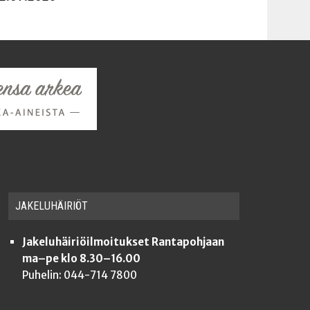
JAKE­LU­HÄI­RIÖT
Jakeluhäiriöilmoitukset Rantapohjaan
ma–pe klo 8.30–16.00
Puhelin: 044-714 7800