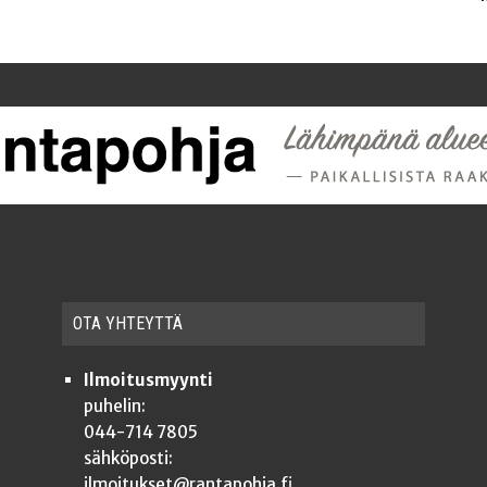
OTA YHTEYT­TÄ
Ilmoitusmyynti
puhelin:
044-714 7805
sähköposti:
ilmoitukset@rantapohja.fi