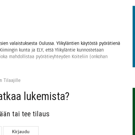
TAEN
k­sien valais­tuk­ses­ta Oulus­sa. Yli­ky­län­tien käy­tös­tä pyö­rä­tie­nä
 Kii­min­gin kun­ta ja ELY, että Yli­ky­län­tie kun­nos­te­taan
, joka mah­dol­lis­taa pyö­rä­tie­yh­tey­den Koi­te­liin (onko­han
 Tilaa­jil­le
jat­kaa lukemista?
sään tai tee tilaus
Kir­jau­du